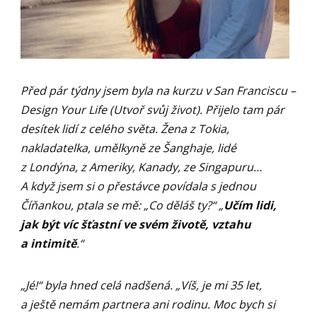
Před pár týdny jsem byla na kurzu v San Franciscu –
Design Your Life (Utvoř svůj život). Přijelo tam pár
desítek lidí z celého světa. Žena z Tokia,
nakladatelka, umělkyně ze Šanghaje, lidé
z Londýna, z Ameriky, Kanady, ze Singapuru…
A když jsem si o přestávce povídala s jednou
Číňankou, ptala se mě: „Co děláš ty?“ „
Učím lidi,
jak být víc šťastní ve svém životě, vztahu
a intimitě
.“
„Jé!“ byla hned celá nadšená. „Víš, je mi 35 let,
a ještě nemám partnera ani rodinu. Moc bych si