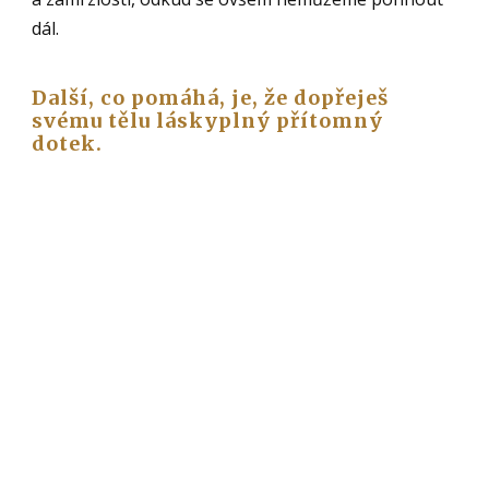
dál.
Další, co pomáhá, je, že dopřeješ
svému tělu láskyplný přítomný
dotek.