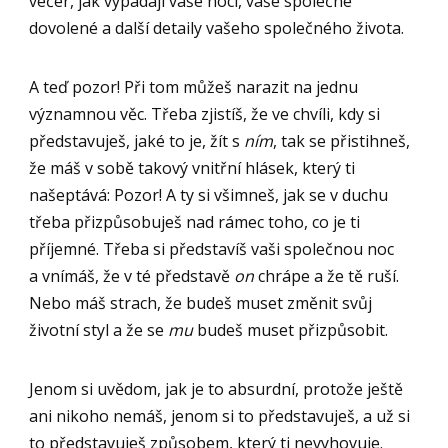
večer, jak vypadají vaše noci, vaše společné
dovolené a další detaily vašeho společného života.
A teď pozor! Při tom můžeš narazit na jednu
významnou věc. Třeba zjistíš, že ve chvíli, kdy si
představuješ, jaké to je, žít s
ním
, tak se přistihneš,
že máš v sobě takový vnitřní hlásek, který ti
našeptává: Pozor! A ty si všimneš, jak se v duchu
třeba přizpůsobuješ nad rámec toho, co je ti
příjemné. Třeba si představíš vaši společnou noc
a vnímáš, že v té představě
on
chrápe a že tě ruší.
Nebo máš strach, že budeš muset změnit svůj
životní styl a že se
mu
budeš muset přizpůsobit.
Jenom si uvědom, jak je to absurdní, protože ještě
ani nikoho nemáš, jenom si to představuješ, a už si
to představuješ způsobem, který ti nevyhovuje.