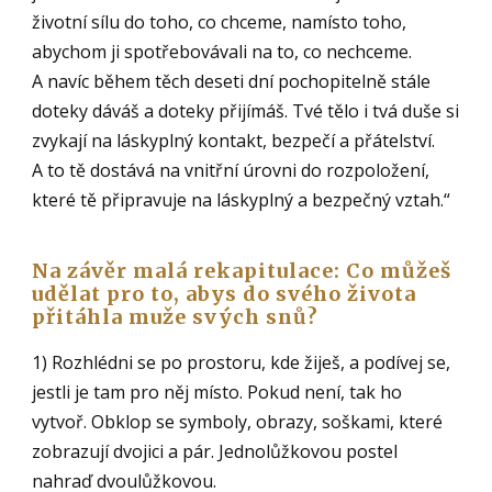
životní sílu do toho, co chceme, namísto toho,
abychom ji spotřebovávali na to, co nechceme.
A navíc během těch deseti dní pochopitelně stále
doteky dáváš a doteky přijímáš. Tvé tělo i tvá duše si
zvykají na láskyplný kontakt, bezpečí a přátelství.
A to tě dostává na vnitřní úrovni do rozpoložení,
které tě připravuje na láskyplný a bezpečný vztah.“
Na závěr malá rekapitulace: Co můžeš
udělat pro to, abys do svého života
přitáhla muže svých snů?
1) Rozhlédni se po prostoru, kde žiješ, a podívej se,
jestli je tam pro něj místo. Pokud není, tak ho
vytvoř. Obklop se symboly, obrazy, soškami, které
zobrazují dvojici a pár. Jednolůžkovou postel
nahraď dvoulůžkovou.