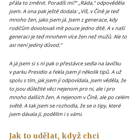
přála to změnit. Poradíš mi?“ „Ráda,“ odpověděla
jsem. A ona pak ještě dodala: „Víš, v Číně je teď
mnoho žen, jako jsem já. Jsem z generace, kdy
rodičům dovolovali mít pouze jedno dítě. A v naší
generaci je teď mnohem více žen než mužů. Ale to
asi není jediný důvod.“
A já jsem si s ní pak o přestávce sedla na lavičku
v parku Presidio a řekla jsem jí několik tipů. A už
spolu s tím, jak jsem jí odpovídala, jsem věděla, že
to jsou důležité věci nejenom pro ni, ale i pro
mnoho dalších žen. A nejenom v Číně, ale po celém
světě. A tak jsem se rozhodla, že se o tipy, které
jsem dávala jí, podělím i s vámi.
Jak to udělat, když chci