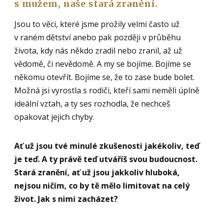
s mužem, naše stará zranění.
Jsou to věci, které jsme prožily velmi často už
v raném dětství anebo pak později v průběhu
života, kdy nás někdo zradil nebo zranil, až už
vědomě, či nevědomě. A my se bojíme. Bojíme se
někomu otevřít. Bojíme se, že to zase bude bolet.
Možná jsi vyrostla s rodiči, kteří sami neměli úplně
ideální vztah, a ty ses rozhodla, že nechceš
opakovat jejich chyby.
Ať už jsou tvé minulé zkušenosti jakékoliv, teď
je teď. A ty právě teď utváříš svou budoucnost.
Stará zranění, ať už jsou jakkoliv hluboká,
nejsou ničím, co by tě mělo limitovat na celý
život. Jak s nimi zacházet?