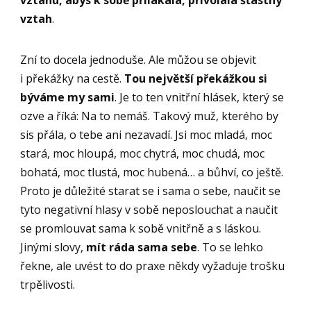
vztah
.
Zní to docela jednoduše. Ale můžou se objevit
i překážky na cestě.
Tou největší překážkou si
býváme my sami
. Je to ten vnitřní hlásek, který se
ozve a říká: Na to nemáš. Takový muž, kterého by
sis přála, o tebe ani nezavadí. Jsi moc mladá, moc
stará, moc hloupá, moc chytrá, moc chudá, moc
bohatá, moc tlustá, moc hubená… a bůhví, co ještě.
Proto je důležité starat se i sama o sebe, naučit se
tyto negativní hlasy v sobě neposlouchat a naučit
se promlouvat sama k sobě vnitřně a s láskou.
Jinými slovy,
mít ráda sama sebe
. To se lehko
řekne, ale uvést to do praxe někdy vyžaduje trošku
trpělivosti.