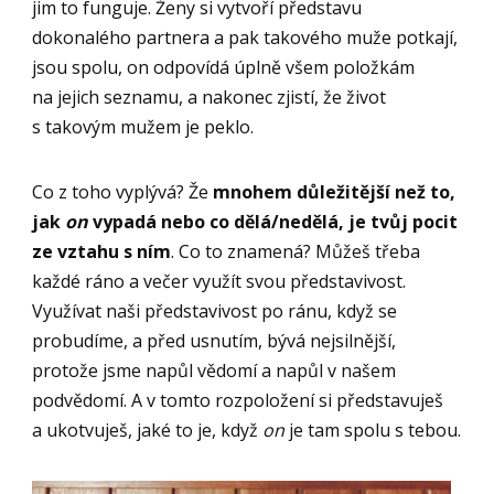
jim to funguje. Ženy si vytvoří představu
dokonalého partnera a pak takového muže potkají,
jsou spolu, on odpovídá úplně všem položkám
na jejich seznamu, a nakonec zjistí, že život
s takovým mužem je peklo.
Co z toho vyplývá? Že
mnohem důležitější než to,
jak
on
vypadá nebo co dělá/nedělá, je tvůj pocit
ze vztahu s ním
. Co to znamená? Můžeš třeba
každé ráno a večer využít svou představivost.
Využívat naši představivost po ránu, když se
probudíme, a před usnutím, bývá nejsilnější,
protože jsme napůl vědomí a napůl v našem
podvědomí. A v tomto rozpoložení si představuješ
a ukotvuješ, jaké to je, když
on
je tam spolu s tebou.