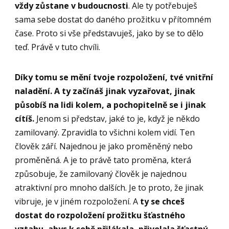
vždy zůstane v budoucnosti
. Ale ty potřebuješ
sama sebe dostat do daného prožitku v přítomném
čase. Proto si vše představuješ, jako by se to dělo
teď. Právě v tuto chvíli.
Díky tomu se mění tvoje rozpoložení, tvé vnitřní
naladění.
A ty začínáš jinak vyzařovat, jinak
působíš na lidi kolem, a pochopitelně se i jinak
cítíš.
Jenom si představ, jaké to je, když je někdo
zamilovaný. Zpravidla to všichni kolem vidí. Ten
člověk září. Najednou je jako proměněný nebo
proměněná. A je to právě tato proměna, která
způsobuje, že zamilovaný člověk je najednou
atraktivní pro mnoho dalších. Je to proto, že jinak
vibruje, je v jiném rozpoložení. A
ty se chceš
dostat do rozpoložení prožitku šťastného
vztahu, abys k sobě přilákala, přivolala šťastný