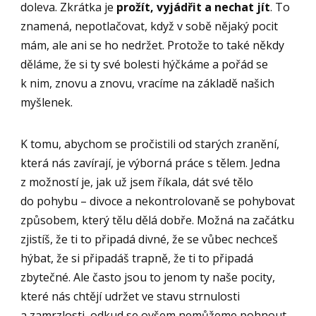
doleva. Zkrátka je
prožít, vyjádřit a nechat jít
. To
znamená, nepotlačovat, když v sobě nějaký pocit
mám, ale ani se ho nedržet. Protože to také někdy
děláme, že si ty své bolesti hýčkáme a pořád se
k nim, znovu a znovu, vracíme na základě našich
myšlenek.
K tomu, abychom se pročistili od starých zranění,
která nás zavírají, je výborná práce s tělem. Jedna
z možností je, jak už jsem říkala, dát své tělo
do pohybu – divoce a nekontrolovaně se pohybovat
způsobem, který tělu dělá dobře. Možná na začátku
zjistíš, že ti to připadá divné, že se vůbec nechceš
hýbat, že si připadáš trapně, že ti to připadá
zbytečné. Ale často jsou to jenom ty naše pocity,
které nás chtějí udržet ve stavu strnulosti
a zamrzlosti, odkud se ovšem nemůžeme pohnout