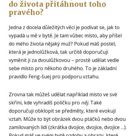
do života přitáhnout toho
pravého?
Jedna z docela důležitých věcí je podívat se, jak to
vypadá u mě v bytě. Je tam vůbec místo, aby přišel
do mého života nějaký muž? Pokud máš postel,
která je jednolůžková, tak určitě doporučuji
vyměnit ji za dvoulůžkovou – prostě udělat vedle
sebe místo pro někoho druhého. To je základní
pravidlo Feng-šuej pro podporu vztahu.
Zrovna tak můžeš udělat například místo ve své
skříni, kde vyhradíš poličku pro
něj
. Také
doporučuji obklopit se předměty, které evokují
vztah. Může to být obrázek dvou ptáčků nebo dvou
zamilovaných lidí (zkrátka dvojice, dvojice, dvojice …).
Pokud máš ve svém bytě ozdoby a obrazy, které