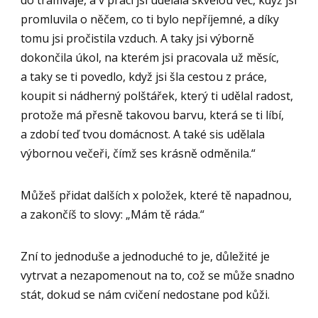
do tramvaje, a v práci jsi udělala skvělou věc, když jsi
promluvila o něčem, co ti bylo nepříjemné, a díky
tomu jsi pročistila vzduch. A taky jsi výborně
dokončila úkol, na kterém jsi pracovala už měsíc,
a taky se ti povedlo, když jsi šla cestou z práce,
koupit si nádherný polštářek, který ti udělal radost,
protože má přesně takovou barvu, která se ti líbí,
a zdobí teď tvou domácnost. A také sis udělala
výbornou večeři, čímž ses krásně odměnila.“
Můžeš přidat dalších x položek, které tě napadnou,
a zakončíš to slovy: „Mám tě ráda.“
Zní to jednoduše a jednoduché to je, důležité je
vytrvat a nezapomenout na to, což se může snadno
stát, dokud se nám cvičení nedostane pod kůži.