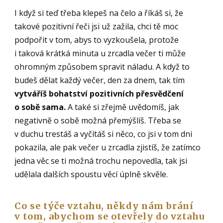
I když si teď třeba klepeš na čelo a říkáš si, že
takové pozitivní řeči jsi už zažila, chci tě moc
podpořit v tom, abys to vyzkoušela, protože
i taková krátká minuta u zrcadla večer ti může
ohromným způsobem spravit náladu. A když to
budeš dělat každý večer, den za dnem, tak tím
vytváříš bohatství pozitivních přesvědčení
o sobě sama.
A také si zřejmě uvědomíš, jak
negativně o sobě možná přemýšlíš. Třeba se
v duchu trestáš a vyčítáš si něco, co jsi v tom dni
pokazila, ale pak večer u zrcadla zjistíš, že zatímco
jedna věc se ti možná trochu nepovedla, tak jsi
udělala dalších spoustu věcí úplně skvěle.
Co se týče vztahu, někdy nám brání
v tom, abychom se otevřely do vztahu