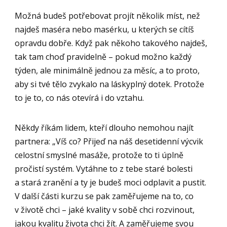
Možná budeš potřebovat projít několik míst, než
najdeš maséra nebo masérku, u kterých se cítíš
opravdu dobře. Když pak někoho takového najdeš,
tak tam choď pravidelně – pokud možno každý
týden, ale minimálně jednou za měsíc, a to proto,
aby si tvé tělo zvykalo na láskyplný dotek. Protože
to je to, co nás otevírá i do vztahu.
Někdy říkám lidem, kteří dlouho nemohou najít
partnera: „Víš co? Přijeď na náš desetidenní výcvik
celostní smyslné masáže, protože to ti úplně
pročistí systém. Vytáhne to z tebe staré bolesti
a stará zranění a ty je budeš moci odplavit a pustit.
V další části kurzu se pak zaměřujeme na to, co
v životě chci – jaké kvality v sobě chci rozvinout,
jakou kvalitu života chci žít. A zaměřujeme svou