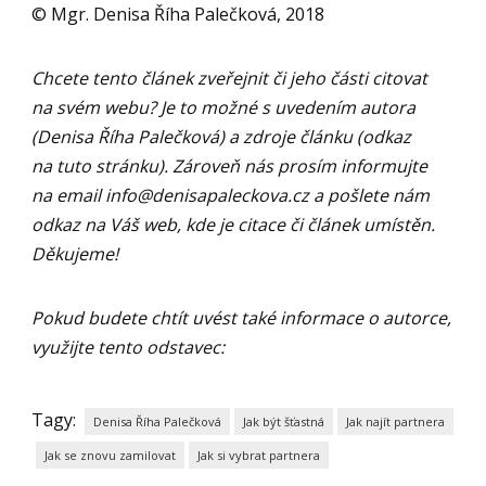
© Mgr. Denisa Říha Palečková, 2018
Chcete tento článek zveřejnit či jeho části citovat
na svém webu? Je to možné s uvedením autora
(Denisa Říha Palečková) a zdroje článku (odkaz
na tuto stránku). Zároveň nás prosím informujte
na email
info@denisapaleckova.cz
a pošlete nám
odkaz na Váš web, kde je citace či článek umístěn.
Děkujeme!
Pokud budete chtít uvést také informace o autorce,
využijte tento odstavec:
Tagy:
Denisa Říha Palečková
Jak být šťastná
Jak najít partnera
Jak se znovu zamilovat
Jak si vybrat partnera