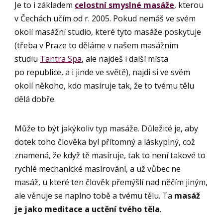
Je to i základem
celostní smyslné masáže
, kterou
v Čechách učím od r. 2005. Pokud nemáš ve svém
okolí masážní studio, které tyto masáže poskytuje
(třeba v Praze to děláme v našem masážním
studiu
Tantra Spa
, ale najdeš i další místa
po republice, a i jinde ve světě), najdi si ve svém
okolí někoho, kdo masíruje tak, že to tvému tělu
dělá dobře.
Může to být jakýkoliv typ masáže. Důležité je, aby
dotek toho člověka byl přítomný a láskyplný, což
znamená, že když tě masíruje, tak to není takové to
rychlé mechanické masírování, a už vůbec ne
masáž, u které ten člověk přemýšlí nad něčím jiným,
ale věnuje se naplno tobě a tvému tělu. Ta
masáž
je jako meditace a uctění tvého těla
.