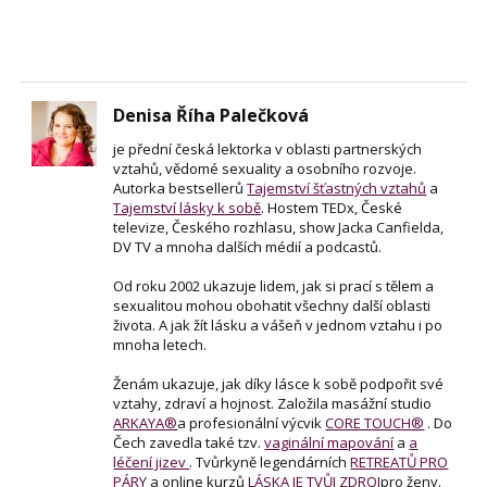
Denisa Říha Palečková
je přední česká lektorka v oblasti partnerských
vztahů, vědomé sexuality a osobního rozvoje.
Autorka bestsellerů
Tajemství šťastných vztahů
a
Tajemství lásky k sobě
. Hostem TEDx, České
televize, Českého rozhlasu, show Jacka Canfielda,
DV TV a mnoha dalších médií a podcastů.
Od roku 2002 ukazuje lidem, jak si prací s tělem a
sexualitou mohou obohatit všechny další oblasti
života. A jak žít lásku a vášeň v jednom vztahu i po
mnoha letech.
Ženám ukazuje, jak díky lásce k sobě podpořit své
vztahy, zdraví a hojnost. Založila masážní studio
ARKAYA®
a profesionální výcvik
CORE TOUCH®
. Do
Čech zavedla také tzv.
vaginální mapování
a
a
léčení jizev
. Tvůrkyně legendárních
RETREATŮ PRO
PÁRY
a online kurzů
LÁSKA JE TVŮJ ZDROJ
pro ženy.