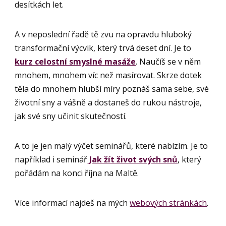
desítkách let.
A v neposlední řadě tě zvu na opravdu hluboký
transformační výcvik, který trvá deset dní. Je to
kurz celostní smyslné masáže
. Naučíš se v něm
mnohem, mnohem víc než masírovat. Skrze dotek
těla do mnohem hlubší míry poznáš sama sebe, své
životní sny a vášně a dostaneš do rukou nástroje,
jak své sny učinit skutečností.
A to je jen malý výčet seminářů, které nabízím. Je to
například i seminář
Jak žít život svých snů
, který
pořádám na konci října na Maltě.
Více informací najdeš na mých
webových stránkách
.