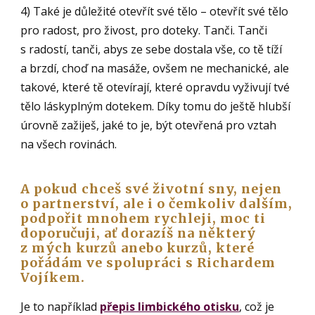
4) Také je důležité otevřít své tělo – otevřít své tělo
pro radost, pro živost, pro doteky. Tanči. Tanči
s radostí, tanči, abys ze sebe dostala vše, co tě tíží
a brzdí, choď na masáže, ovšem ne mechanické, ale
takové, které tě otevírají, které opravdu vyživují tvé
tělo láskyplným dotekem. Díky tomu do ještě hlubší
úrovně zažiješ, jaké to je, být otevřená pro vztah
na všech rovinách.
A pokud chceš své životní sny, nejen
o partnerství, ale i o čemkoliv dalším,
podpořit mnohem rychleji, moc ti
doporučuji, ať dorazíš na některý
z mých kurzů anebo kurzů, které
pořádám ve spolupráci s Richardem
Vojíkem.
Je to například
přepis limbického otisku
, což je