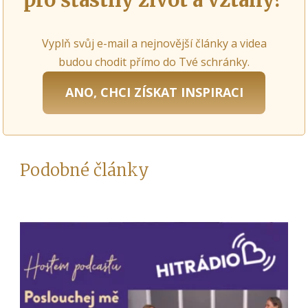
Vyplň svůj e-mail a nejnovější články a videa
budou chodit přímo do Tvé schránky.
ANO, CHCI ZÍSKAT INSPIRACI
Podobné články