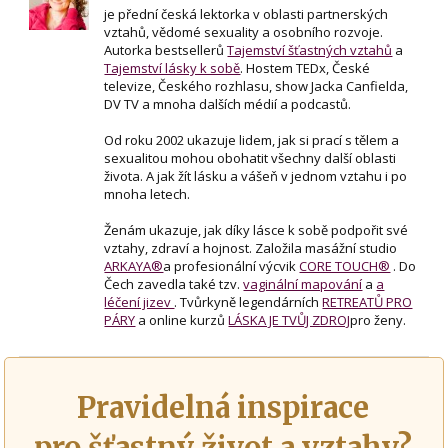
je přední česká lektorka v oblasti partnerských
vztahů, vědomé sexuality a osobního rozvoje.
Autorka bestsellerů
Tajemství šťastných vztahů
a
Tajemství lásky k sobě
. Hostem TEDx, České
televize, Českého rozhlasu, show Jacka Canfielda,
DV TV a mnoha dalších médií a podcastů.
Od roku 2002 ukazuje lidem, jak si prací s tělem a
sexualitou mohou obohatit všechny další oblasti
života. A jak žít lásku a vášeň v jednom vztahu i po
mnoha letech.
Ženám ukazuje, jak díky lásce k sobě podpořit své
vztahy, zdraví a hojnost. Založila masážní studio
ARKAYA®
a profesionální výcvik
CORE TOUCH®
. Do
Čech zavedla také tzv.
vaginální mapování
a
a
léčení jizev
. Tvůrkyně legendárních
RETREATŮ PRO
PÁRY
a online kurzů
LÁSKA JE TVŮJ ZDROJ
pro ženy.
Pravidelná inspirace
pro šťastný život a vztahy?