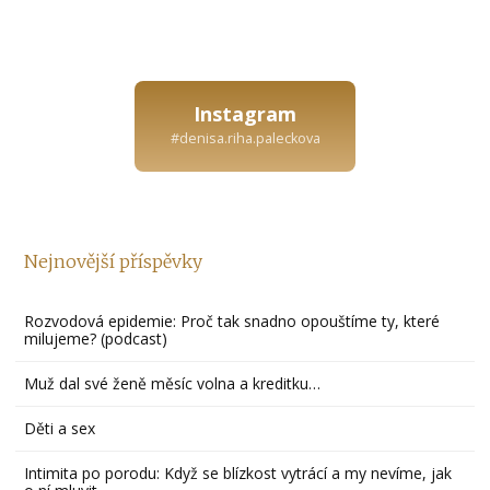
Instagram
#denisa.riha.paleckova
Nejnovější příspěvky
Rozvodová epidemie: Proč tak snadno opouštíme ty, které
milujeme? (podcast)
Muž dal své ženě měsíc volna a kreditku…
Děti a sex
Intimita po porodu: Když se blízkost vytrácí a my nevíme, jak