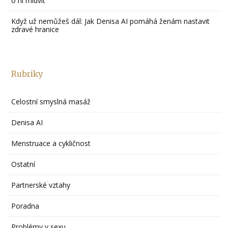
o ní mluvit
Když už nemůžeš dál: Jak Denisa AI pomáhá ženám nastavit
zdravé hranice
Rubriky
Celostní smyslná masáž
Denisa AI
Menstruace a cykličnost
Ostatní
Partnerské vztahy
Poradna
Problémy v sexu