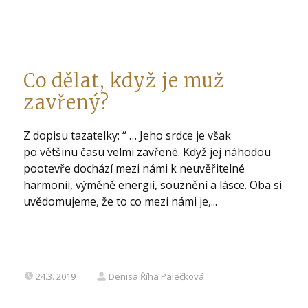
Co dělat, když je muž
zavřený?
Z dopisu tazatelky: “ … Jeho srdce je však
po většinu času velmi zavřené. Když jej náhodou
pootevře dochází mezi námi k neuvěřitelné
harmonii, výměně energií, souznění a lásce. Oba si
uvědomujeme, že to co mezi námi je,...
24.3. 2019
Denisa Říha Palečková