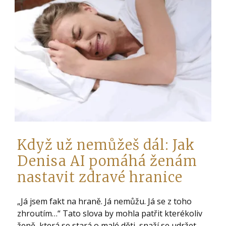
Když už nemůžeš dál: Jak
Denisa AI pomáhá ženám
nastavit zdravé hranice
„Já jsem fakt na hraně. Já nemůžu. Já se z toho
zhroutím…“ Tato slova by mohla patřit kterékoliv
ženě, která se stará o malé děti, snaží se udržet