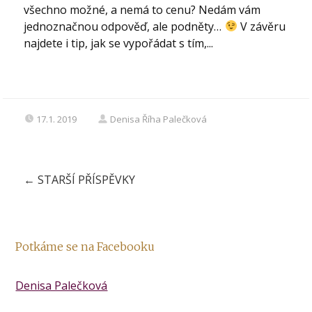
všechno možné, a nemá to cenu? Nedám vám
jednoznačnou odpověď, ale podněty…
V závěru
najdete i tip, jak se vypořádat s tím,...
17.1. 2019
Denisa Říha Palečková
←
STARŠÍ PŘÍSPĚVKY
Potkáme se na Facebooku
Denisa Palečková