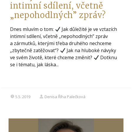
intimní sdílení, včetně
„nepohodlných” zpráv?
Dnes mluvím o tom:
Jak důležité je ve vztazích
intimní sdílení, včetně „nepohodlných” zpráv
a zármutků, kterými třeba druhého nechceme
„zbytečně zatěžovat“?
Jak na hluboké návyky
ve svém životě, které chceme změnit?
Dotknu
se i tématu, jak láska...
5.5. 2019
Denisa Říha Palečková