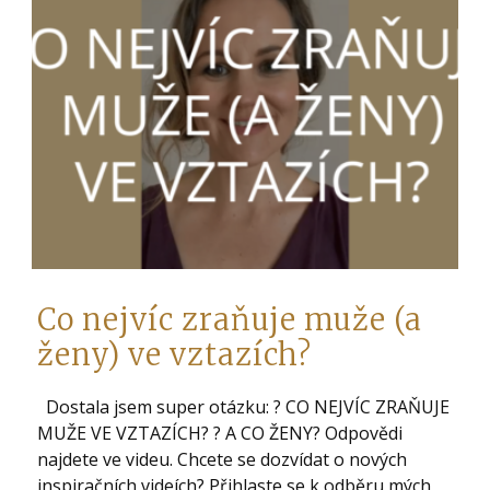
Co nejvíc zraňuje muže (a
ženy) ve vztazích?
Dostala jsem super otázku: ? CO NEJVÍC ZRAŇUJE
MUŽE VE VZTAZÍCH? ? A CO ŽENY? Odpovědi
najdete ve videu. Chcete se dozvídat o nových
inspiračních videích? Přihlaste se k odběru mých