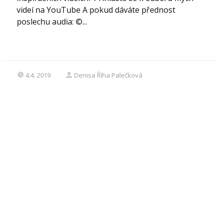
videí na YouTube A pokud dáváte přednost
poslechu audia: ©...
4.4. 2019
Denisa Říha Palečková