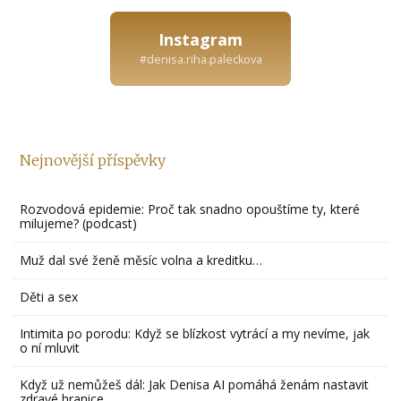
Instagram
#denisa.riha.paleckova
Nejnovější příspěvky
Rozvodová epidemie: Proč tak snadno opouštíme ty, které
milujeme? (podcast)
Muž dal své ženě měsíc volna a kreditku…
Děti a sex
Intimita po porodu: Když se blízkost vytrácí a my nevíme, jak
o ní mluvit
Když už nemůžeš dál: Jak Denisa AI pomáhá ženám nastavit
zdravé hranice