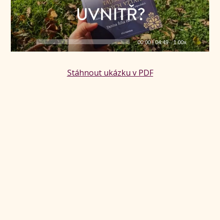
00:00
|
04:49
1.00x
Stáhnout ukázku v PDF