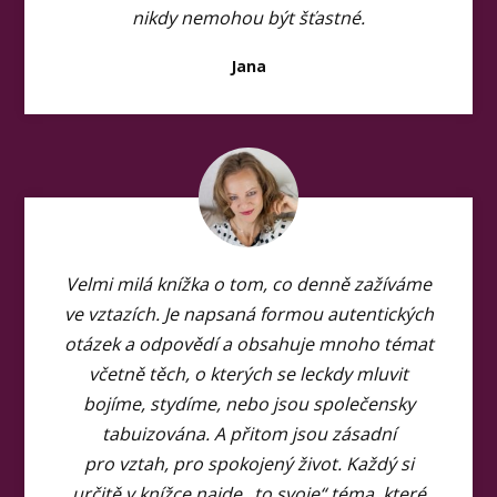
nikdy nemohou být šťastné.
Jana
Velmi milá knížka o tom, co denně zažíváme
ve vztazích. Je napsaná formou autentických
otázek a odpovědí a obsahuje mnoho témat
včetně těch, o kterých se leckdy mluvit
bojíme, stydíme, nebo jsou společensky
tabuizována. A přitom jsou zásadní
pro vztah, pro spokojený život. Každý si
určitě v knížce najde „to svoje“ téma, které