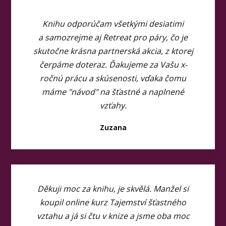
Knihu odporúčam všetkými desiatimi
a samozrejme aj Retreat pro páry, čo je
skutočne krásna partnerská akcia, z ktorej
čerpáme doteraz. Ďakujeme za Vašu x-
ročnú prácu a skúsenosti, vďaka čomu
máme "návod" na šťastné a naplnené
vzťahy.
Zuzana
Děkuji moc za knihu, je skvělá. Manžel si
koupil online kurz Tajemství šťastného
vztahu a já si čtu v knize a jsme oba moc