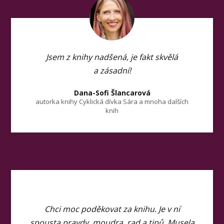
Jsem z knihy nadšená, je fakt skvělá
a zásadní!
Dana-Sofi Šlancarová
autorka knihy Cyklická dívka Sára a mnoha dalších
knih
Chci moc poděkovat za knihu. Je v ní
spousta pravdy, moudra, rad a tipů. Musela