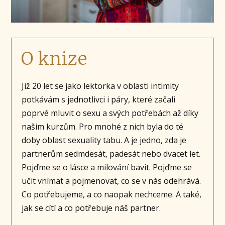
O knize
Již 20 let se jako lektorka v oblasti intimity
potkávám s jednotlivci i páry, které začali
poprvé mluvit o sexu a svých potřebách až díky
našim kurzům. Pro mnohé z nich byla do té
doby oblast sexuality tabu. A je jedno, zda je
partnerům sedmdesát, padesát nebo dvacet let.
Pojďme se o lásce a milování bavit. Pojďme se
učit vnímat a pojmenovat, co se v nás odehrává.
Co potřebujeme, a co naopak nechceme. A také,
jak se cítí a co potřebuje náš partner.