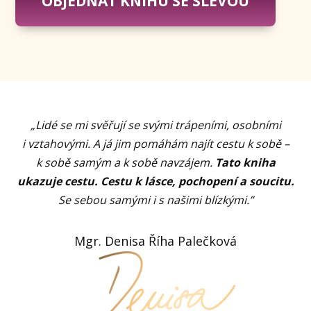
OBJEDNAT KNIHU SE SLEVOU
„
Lidé se mi svěřují se svými trápeními, osobními
i vztahovými. A já jim pomáhám najít cestu k sobě –
k sobě samým a k sobě navzájem.
Tato kniha
ukazuje cestu. Cestu k lásce, pochopení a soucitu.
Se sebou samými i s našimi blízkými.
”
Mgr. Denisa Říha Palečková