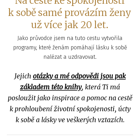
Na cestě ke spokojenosti
k sobě samé provázím ženy
už více jak 20 let.
Jako průvodce jsem na tuto cestu vytvořila
programy, které ženám pomáhají lásku k sobě
nalézat a uzdravovat.
Jejich
otázky a mé odpovědi jsou pak
základem této knihy
, která Ti má
posloužit jako inspirace a pomoc na cestě
k prohloubení životní spokojenosti, úcty
k sobě a lásky ve veškerých vztazích.