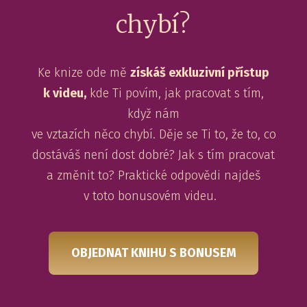
chybí?
Ke knize ode mě
získáš exkluzivní přístup
k videu,
kde Ti povím, jak pracovat s tím,
když nám
ve vztazích něco chybí. Děje se Ti to, že to, co
dostáváš není dost dobré? Jak s tím pracovat
a změnit to? Praktické odpovědi najdeš
v toto bonusovém videu.
OBJEDNAT KNIHU S BONUSEM