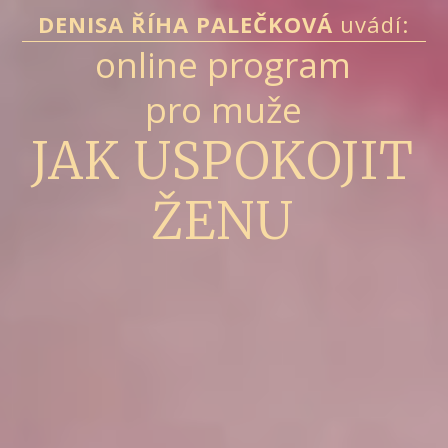
DENISA ŘÍHA PALEČKOVÁ
uvádí:
online program
pro muže
JAK USPOKOJIT
ŽENU