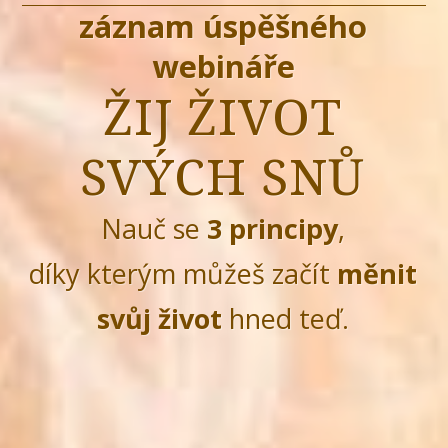
záznam úspěšného
webináře
ŽIJ ŽIVOT
SVÝCH SNŮ
Nauč se
3 principy
,
díky kterým můžeš začít
měnit
svůj život
hned teď.