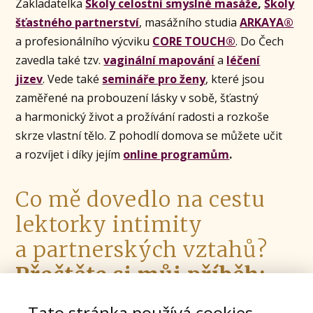
Zakladatelka
Školy celostní smyslné masáže
,
Školy
šťastného partnerství
, masážního studia
ARKAYA®
a profesionálního výcviku
CORE TOUCH®
. Do Čech
zavedla také tzv.
vaginální mapování
a
léčení
jizev
. Vede také
semináře pro ženy
, které jsou
zaměřené na probouzení lásky v sobě, šťastný
a harmonický život a prožívání radosti a rozkoše
skrze vlastní tělo. Z pohodlí domova se můžete učit
a rozvíjet i díky jejím
online programům
.
Co mě dovedlo na cestu
lektorky intimity
a partnerských vztahů?
Přečtěte si můj příběh:
Tato stránka používá cookies