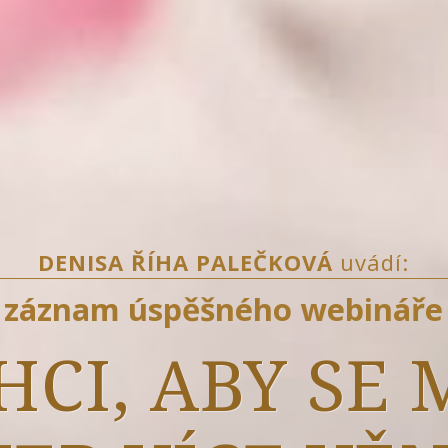
DENISA ŘÍHA PALEČKOVÁ
uvádí:
záznam úspěšného webináře
HCI, ABY SE 