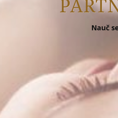
PARTN
Nauč se