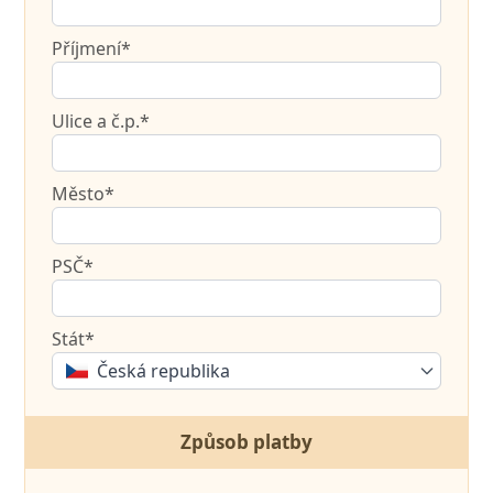
Příjmení*
Ulice a č.p.*
Město*
PSČ*
Stát*
Česká republika
Způsob platby