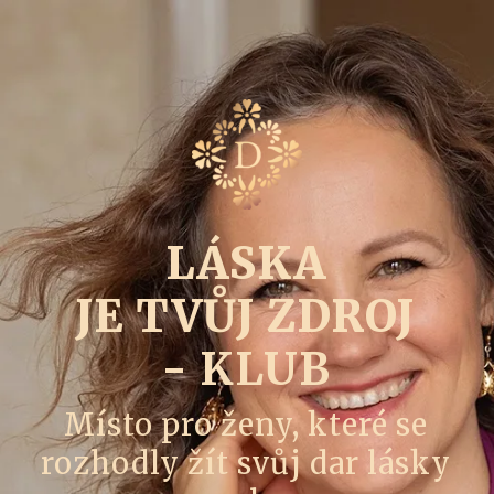
LÁSKA
JE TVŮJ ZDROJ
- KLUB
Místo pro ženy, které se
rozhodly žít svůj dar lásky