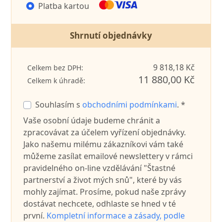
Platba kartou
Shrnutí objednávky
9 818,18 Kč
Celkem bez DPH:
11 880,00 Kč
Celkem k úhradě:
Souhlasím s
obchodními podmínkami
. *
Vaše osobní údaje budeme chránit a
zpracovávat za účelem vyřízení objednávky.
Jako našemu milému zákazníkovi vám také
můžeme zasílat emailové newslettery v rámci
pravidelného on-line vzdělávání "Štastné
partnerství a život mých snů", které by vás
mohly zajímat. Prosíme, pokud naše zprávy
dostávat nechcete, odhlaste se hned v té
první.
Kompletní informace a zásady, podle