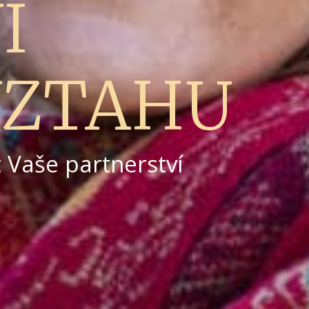
Í
VZTAHU
t Vaše partnerství