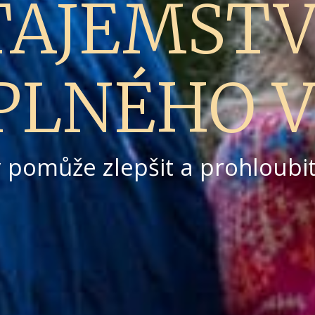
TAJEMSTV
PLNÉHO 
ý pomůže zlepšit a prohloubi