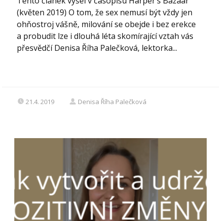
Tento článek vyšel v časopisu Harper’s Bazaar
(květen 2019) O tom, že sex nemusí být vždy jen
ohňostroj vášně, milování se obejde i bez erekce
a probudit lze i dlouhá léta skomírající vztah vás
přesvědčí Denisa Říha Palečková, lektorka...
21.4. 2019
Denisa Říha Palečková