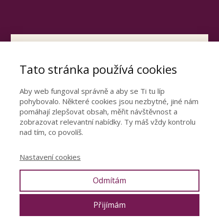
Otevřete dveře ke
Tato stránka používá cookies
šťastnému vztahu
Podívejte se video, ve kterém se dozvíte
Aby web fungoval správně a aby se Ti tu líp
pohybovalo. Některé cookies jsou nezbytné, jiné nám
nejdůležitější poznatky z mé 15leté praxe.
pomáhají zlepšovat obsah, měřit návštěvnost a
zobrazovat relevantní nabídky. Ty máš vždy kontrolu
nad tím, co povolíš.
CHCI ŠŤASTNÝ VZTAH
Nastavení cookies
Odmítám
© 2019 Denisa Říha Palečková |
Ochrana osobních údajů
|
Obchodní
podmínky
|
Poradna
Přijímám