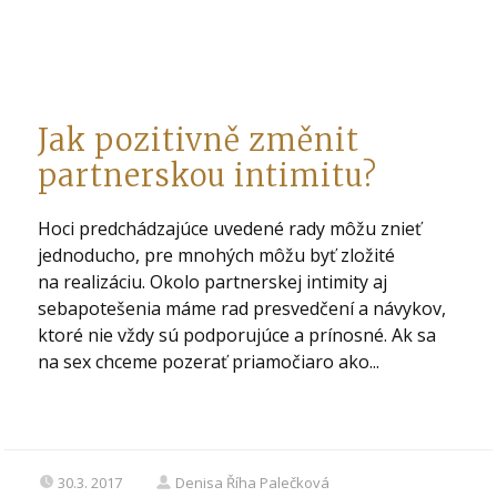
Jak pozitivně změnit
partnerskou intimitu?
Hoci predchádzajúce uvedené rady môžu znieť
jednoducho, pre mnohých môžu byť zložité
na realizáciu. Okolo partnerskej intimity aj
sebapotešenia máme rad presvedčení a návykov,
ktoré nie vždy sú podporujúce a prínosné. Ak sa
na sex chceme pozerať priamočiaro ako...
30.3. 2017
Denisa Říha Palečková