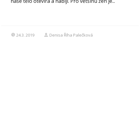
naše tělo otevírá a nabíjí. Pro většinu žen je...
24.3. 2019
Denisa Říha Palečková