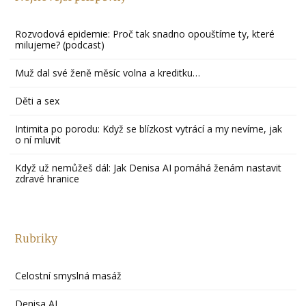
Rozvodová epidemie: Proč tak snadno opouštíme ty, které
milujeme? (podcast)
Muž dal své ženě měsíc volna a kreditku…
Děti a sex
Intimita po porodu: Když se blízkost vytrácí a my nevíme, jak
o ní mluvit
Když už nemůžeš dál: Jak Denisa AI pomáhá ženám nastavit
zdravé hranice
Rubriky
Celostní smyslná masáž
Denisa AI