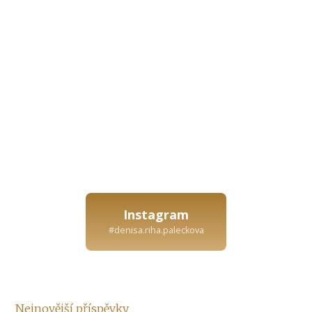
Instagram
#denisa.riha.paleckova
Nejnovější příspěvky