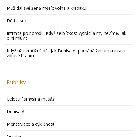
Muž dal své ženě měsíc volna a kreditku…
Děti a sex
Intimita po porodu: Když se blízkost vytrácí a my nevíme, jak
o ní mluvit
Když už nemůžeš dál: Jak Denisa AI pomáhá ženám nastavit
zdravé hranice
Rubriky
Celostní smyslná masáž
Denisa AI
Menstruace a cykličnost
Ostatní