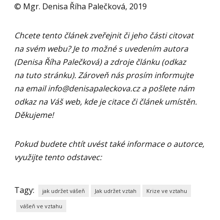
© Mgr. Denisa Říha Palečková, 2019
Chcete tento článek zveřejnit či jeho části citovat
na svém webu? Je to možné s uvedením autora
(Denisa Říha Palečková) a zdroje článku (odkaz
na tuto stránku). Zároveň nás prosím informujte
na email
info@denisapaleckova.cz
a pošlete nám
odkaz na Váš web, kde je citace či článek umístěn.
Děkujeme!
Pokud budete chtít uvést také informace o autorce,
využijte tento odstavec:
Tagy:
jak udržet vášeň
Jak udržet vztah
Krize ve vztahu
vášeň ve vztahu