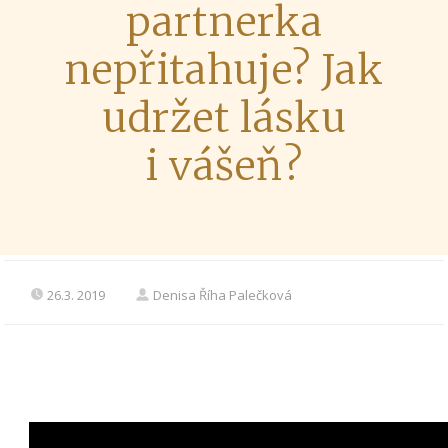
partnerka
nepřitahuje? Jak
udržet lásku
i vášeň?
26.3. 2019
Denisa Říha Palečková