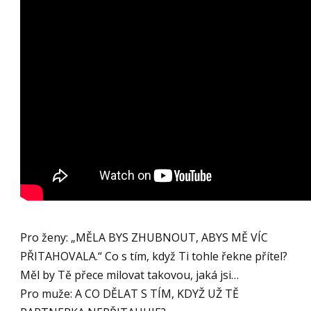
Pro ženy: „MĚLA BYS ZHUBNOUT, ABYS MĚ VÍC
PŘITAHOVALA.“ Co s tím, když Ti tohle řekne přítel?
Měl by Tě přece milovat takovou, jaká jsi…
Pro muže: A CO DĚLAT S TÍM, KDYŽ UŽ TĚ