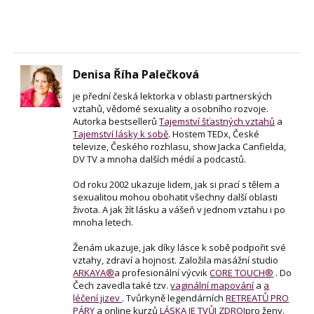
Denisa Říha Palečková
je přední česká lektorka v oblasti partnerských
vztahů, vědomé sexuality a osobního rozvoje.
Autorka bestsellerů
Tajemství šťastných vztahů
a
Tajemství lásky k sobě
. Hostem TEDx, České
televize, Českého rozhlasu, show Jacka Canfielda,
DV TV a mnoha dalších médií a podcastů.
Od roku 2002 ukazuje lidem, jak si prací s tělem a
sexualitou mohou obohatit všechny další oblasti
života. A jak žít lásku a vášeň v jednom vztahu i po
mnoha letech.
Ženám ukazuje, jak díky lásce k sobě podpořit své
vztahy, zdraví a hojnost. Založila masážní studio
ARKAYA®
a profesionální výcvik
CORE TOUCH®
. Do
Čech zavedla také tzv.
vaginální mapování
a
a
léčení jizev
. Tvůrkyně legendárních
RETREATŮ PRO
PÁRY
a online kurzů
LÁSKA JE TVŮJ ZDROJ
pro ženy.