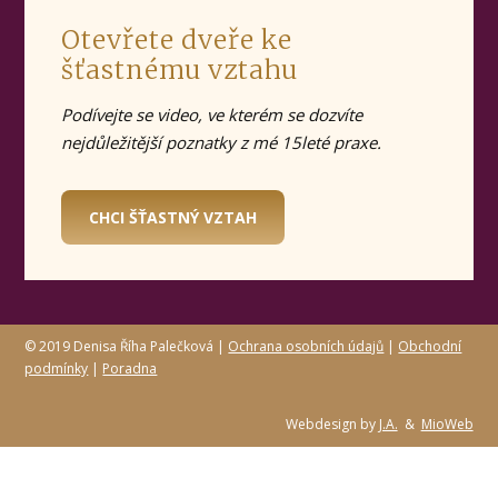
Otevřete dveře ke
šťastnému vztahu
Podívejte se video, ve kterém se dozvíte
nejdůležitější poznatky z mé 15leté praxe.
CHCI ŠŤASTNÝ VZTAH
© 2019 Denisa Říha Palečková |
Ochrana osobních údajů
|
Obchodní
podmínky
|
Poradna
Webdesign by
J.A.
&
MioWeb