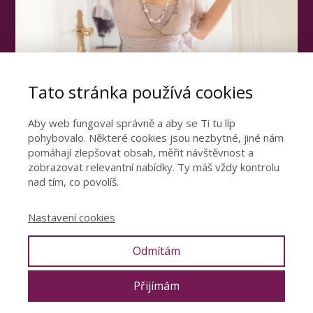
Tato stránka používá cookies
Aby web fungoval správně a aby se Ti tu líp
pohybovalo. Některé cookies jsou nezbytné, jiné nám
pomáhají zlepšovat obsah, měřit návštěvnost a
Otevřete dveře ke
zobrazovat relevantní nabídky. Ty máš vždy kontrolu
šťastnému vztahu
nad tím, co povolíš.
Podívejte se video, ve kterém se dozvíte
Nastavení cookies
nejdůležitější poznatky z mé 15leté praxe.
Odmítám
CHCI ŠŤASTNÝ VZTAH
Přijímám