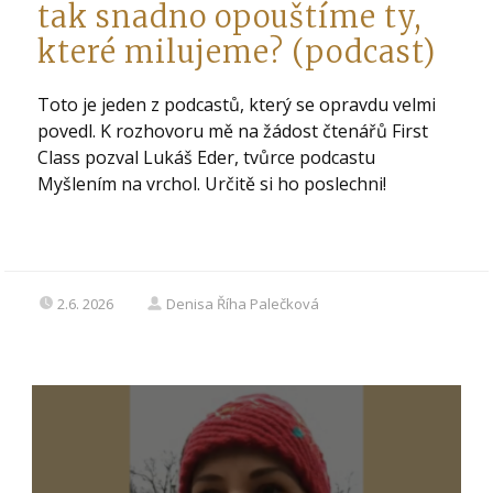
tak snadno opouštíme ty,
které milujeme? (podcast)
Toto je jeden z podcastů, který se opravdu velmi
povedl. K rozhovoru mě na žádost čtenářů First
Class pozval Lukáš Eder, tvůrce podcastu
Myšlením na vrchol. Určitě si ho poslechni!
2.6. 2026
Denisa Říha Palečková