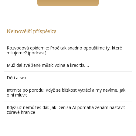
Nejnovější příspěvky
Rozvodová epidemie: Proč tak snadno opouštíme ty, které
milujeme? (podcast)
Muž dal své ženě měsíc volna a kreditku…
Děti a sex
Intimita po porodu: Když se blízkost vytrácí a my nevíme, jak
o ní mluvit
Když už nemůžeš dál: Jak Denisa AI pomáhá ženám nastavit
zdravé hranice