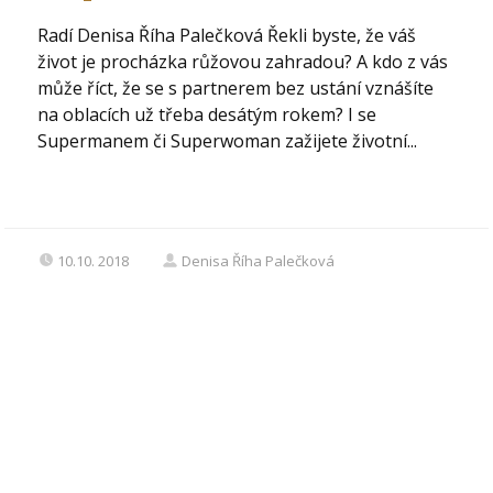
Radí Denisa Říha Palečková Řekli byste, že váš
život je procházka růžovou zahradou? A kdo z vás
může říct, že se s partnerem bez ustání vznášíte
na oblacích už třeba desátým rokem? I se
Supermanem či Superwoman zažijete životní...
10.10. 2018
Denisa Říha Palečková