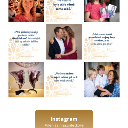
Instagram
#denisa.riha.paleckova