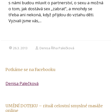
s námi budou mluvit o partnerství, o sexu a možná
o tom, jak dostává sex „zabrat“, a mnohdy se
třeba ani nekoná, když přijdou do vztahu děti.
Vyzvali jsme vás,...
26.3. 2013
Denisa Říha Palečková
Potkáme se na Facebooku
Denisa Palečková
UMĚNÍ DOTEKU – rituál celostní smyslné masáže
online