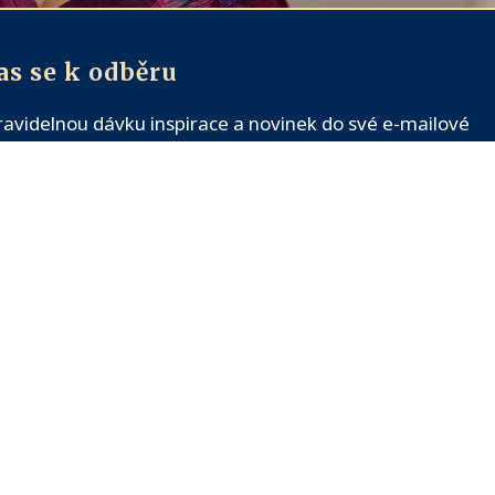
as se k odběru
pravidelnou dávku inspirace a novinek do své e-mailové
ky ZDARMA >>>
Denisa Říha Palečková představ
(pokračování BESTSELLERU Tajemství
TAJEMSTVÍ
LÁSKY K SO