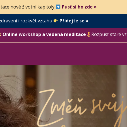
tace nové životní kapitoly
Pusť si ho zde »
zdravení i rozkvět vztahu
Přidejte se »
Online workshop a vedená meditace
Rozpusť staré vz