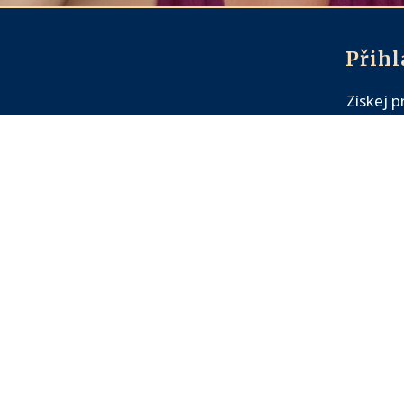
Přihl
Získej 
schrán