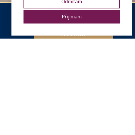
Odmítám
Přijímám
CHCI ODEBÍRAT
NOVINKY
uje svou 2. knihu
 šťastných vztahů)
BĚ