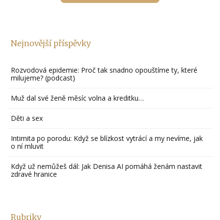
Nejnovější příspěvky
Rozvodová epidemie: Proč tak snadno opouštíme ty, které
milujeme? (podcast)
Muž dal své ženě měsíc volna a kreditku…
Děti a sex
Intimita po porodu: Když se blízkost vytrácí a my nevíme, jak
o ní mluvit
Když už nemůžeš dál: Jak Denisa AI pomáhá ženám nastavit
zdravé hranice
Rubriky