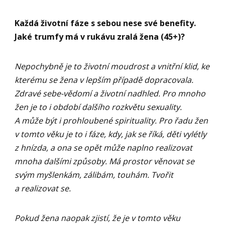
Každá životní fáze s sebou nese své benefity.
Jaké trumfy má v rukávu zralá žena (45+)?
Nepochybně je to životní moudrost a vnitřní klid, ke
kterému se žena v lepším případě dopracovala.
Zdravé sebe-vědomí a životní nadhled. Pro mnoho
žen je to i období dalšího rozkvětu sexuality.
A může být i prohloubené spirituality. Pro řadu žen
v tomto věku je to i fáze, kdy, jak se říká, děti vylétly
z hnízda, a ona se opět může naplno realizovat
mnoha dalšími způsoby. Má prostor věnovat se
svým myšlenkám, zálibám, touhám. Tvořit
a realizovat se.
Pokud žena naopak zjistí, že je v tomto věku