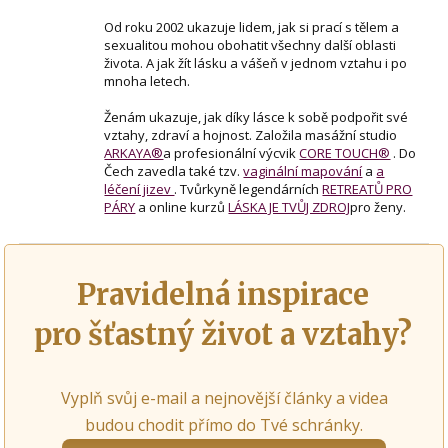
Od roku 2002 ukazuje lidem, jak si prací s tělem a
sexualitou mohou obohatit všechny další oblasti
života. A jak žít lásku a vášeň v jednom vztahu i po
mnoha letech.
Ženám ukazuje, jak díky lásce k sobě podpořit své
vztahy, zdraví a hojnost. Založila masážní studio
ARKAYA®
a profesionální výcvik
CORE TOUCH®
. Do
Čech zavedla také tzv.
vaginální mapování
a
a
léčení jizev
. Tvůrkyně legendárních
RETREATŮ PRO
PÁRY
a online kurzů
LÁSKA JE TVŮJ ZDROJ
pro ženy.
Pravidelná inspirace
pro šťastný život a vztahy?
Vyplň svůj e-mail a nejnovější články a videa
budou chodit přímo do Tvé schránky.