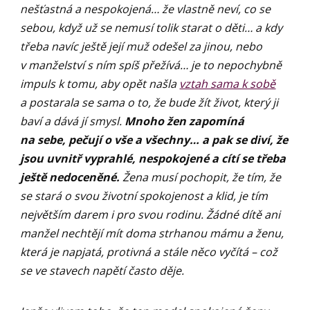
nešťastná a nespokojená… že vlastně neví, co se
sebou, když už se nemusí tolik starat o děti… a kdy
třeba navíc ještě její muž odešel za jinou, nebo
v manželství s ním spíš přežívá… je to nepochybně
impuls k tomu, aby opět našla
vztah sama k sobě
a postarala se sama o to, že bude žít život, který ji
baví a dává jí smysl.
Mnoho žen zapomíná
na sebe, pečují o vše a všechny… a pak se diví, že
jsou uvnitř vyprahlé, nespokojené a cítí se třeba
ještě nedoceněné.
Žena musí pochopit, že tím, že
se stará o svou životní spokojenost a klid, je tím
největším darem i pro svou rodinu. Žádné dítě ani
manžel nechtějí mít doma strhanou mámu a ženu,
která je napjatá, protivná a stále něco vyčítá – což
se ve stavech napětí často děje.