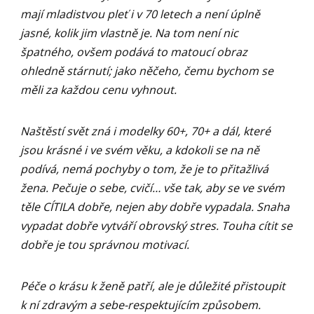
mají mladistvou pleť i v 70 letech a není úplně
jasné, kolik jim vlastně je. Na tom není nic
špatného, ovšem podává to matoucí obraz
ohledně stárnutí; jako něčeho, čemu bychom se
měli za každou cenu vyhnout.
Naštěstí svět zná i modelky 60+, 70+ a dál, které
jsou krásné i ve svém věku, a kdokoli se na ně
podívá, nemá pochyby o tom, že je to přitažlivá
žena. Pečuje o sebe, cvičí… vše tak, aby se ve svém
těle CÍTILA dobře, nejen aby dobře vypadala. Snaha
vypadat dobře vytváří obrovský stres. Touha cítit se
dobře je tou správnou motivací.
Péče o krásu k ženě patří, ale je důležité přistoupit
k ní zdravým a sebe-respektujícím způsobem.