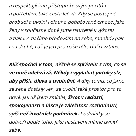
a respektujícímu přístupu ke svým pocitům
a potřebám, také cesta léčivá. Kdy se postupně
probudí a uvolní i dlouho potlačované emoce. Jako
ženy v současné době jsme naučené k výkonu
a tlaku. A tlačíme především na sebe, mnohdy pak
i na druhé; což je jed pro naše tělo, duši i vztahy.
Klíč spočívá v tom, něžně se spřátelit s tím, co se
ve mně odehrává. Někdy i vyplakat potoky slz,
aby přišla úleva a uvolnění.
A díky tomu, co jsme
ze sebe dostaly ven, se uvolní také prostor pro to
nové. Jak už jsem zmínila,
život v radosti,
spokojenosti a lásce je záležitost rozhodnutí,
spíš než životních podmínek.
Podmínky se
dotvoří podle toho, jaké nastavení máme uvnitř
sebe.