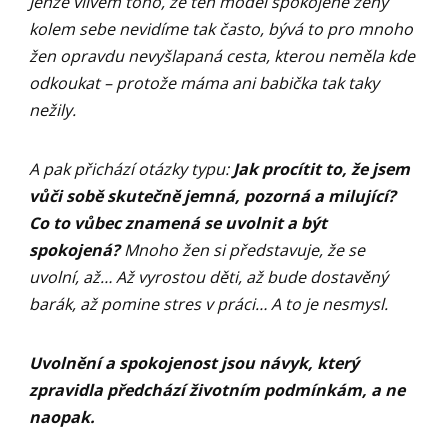
Jenže vlivem toho, že ten model spokojené ženy
kolem sebe nevidíme tak často, bývá to pro mnoho
žen opravdu nevyšlapaná cesta, kterou neměla kde
odkoukat – protože máma ani babička tak taky
nežily.
A pak přichází otázky typu:
Jak procítit to, že jsem
vůči sobě skutečně jemná, pozorná a milující?
Co to vůbec znamená se uvolnit a být
spokojená?
Mnoho žen si představuje, že se
uvolní, až… Až vyrostou děti, až bude dostavěný
barák, až pomine stres v práci… A to je nesmysl.
Uvolnění a spokojenost jsou návyk, který
zpravidla předchází životním podmínkám, a ne
naopak.