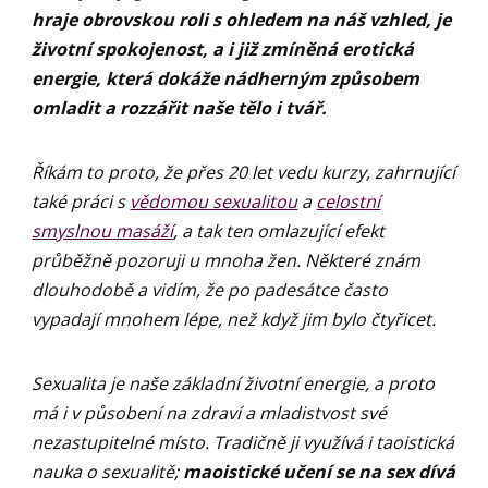
hraje obrovskou roli s ohledem na náš vzhled, je
životní spokojenost, a i již zmíněná erotická
energie, která dokáže nádherným způsobem
omladit a rozzářit naše tělo i tvář.
Říkám to proto, že přes 20 let vedu kurzy, zahrnující
také práci s
vědomou sexualitou
a
celostní
smyslnou masáží
, a tak ten omlazující efekt
průběžně pozoruji u mnoha žen. Některé znám
dlouhodobě a vidím, že po padesátce často
vypadají mnohem lépe, než když jim bylo čtyřicet.
Sexualita je naše základní životní energie, a proto
má i v působení na zdraví a mladistvost své
nezastupitelné místo. Tradičně ji využívá i taoistická
nauka o sexualitě;
maoistické učení se na sex dívá