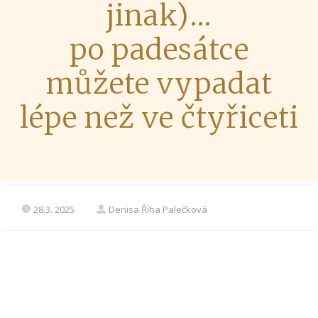
jinak)…
po padesátce
můžete vypadat
lépe než ve čtyřiceti
28.3. 2025
Denisa Říha Palečková