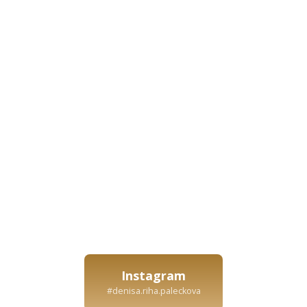
Instagram
#denisa.riha.paleckova