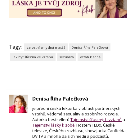
Tagy:
celostní smyslná masáž
Denisa Říha Palečková
jak být šťastná ve vztahu
sexualita
vztah k sobě
Denisa Říha Palečková
je přední česká lektorka v oblasti partnerských
vztahů, vědomé sexuality a osobního rozvoje.
Autorka bestsellerů
Tajemství šťastných vztahů
a
Tajemství lásky k sobě
. Hostem TEDx, České
televize, Českého rozhlasu, show Jacka Canfielda,
DV TV a mnoha dalších médií a podcastů.