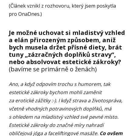
(Článek vznikl z rozhovoru, který jsem poskytla
pro OnaDnes.)
Je možné uchovat si mladistvý vzhled
a elán přirozeným způsobem, aniž
bych musela držet přísné diety, brát
tuny „zázračných doplňků stravy“,
nebo absolvovat estetické zákroky?
(bavíme se primárně o ženách)
Ano, a když odpovím trochu s humorem, tak
estetické zákroky bychom mohli zaměnit
za erotické zážitky :-). I když strava a životospráva,
včetně vhodných potravinových doplňků, má
s ohledem na mladistvý vzhled své pevné místo.
Estetické zákroky do značné míry nahradí
obličejová jóga a faceliftingové masáže.
Co ovšem