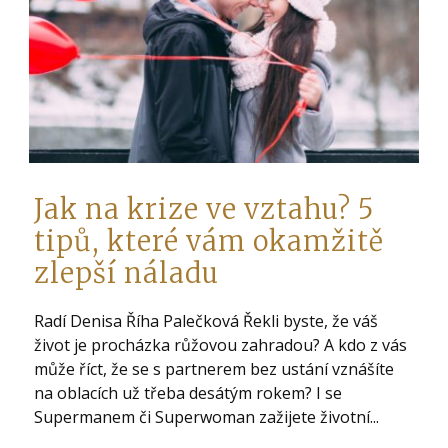
Jak na krize ve vztahu? 5
tipů, které vám okamžitě
zlepší náladu
Radí Denisa Říha Palečková Řekli byste, že váš
život je procházka růžovou zahradou? A kdo z vás
může říct, že se s partnerem bez ustání vznášíte
na oblacích už třeba desátým rokem? I se
Supermanem či Superwoman zažijete životní...