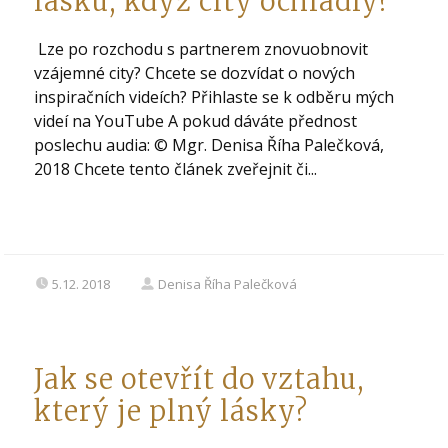
lásku, když city ochladly?
Lze po rozchodu s partnerem znovuobnovit
vzájemné city? Chcete se dozvídat o nových
inspiračních videích? Přihlaste se k odběru mých
videí na YouTube A pokud dáváte přednost
poslechu audia: © Mgr. Denisa Říha Palečková,
2018 Chcete tento článek zveřejnit či...
5.12. 2018
Denisa Říha Palečková
Jak se otevřít do vztahu,
který je plný lásky?