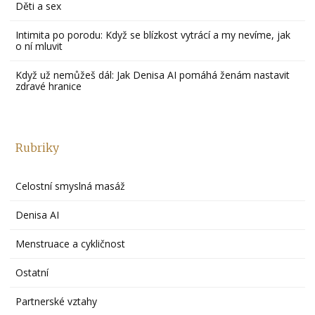
Děti a sex
Intimita po porodu: Když se blízkost vytrácí a my nevíme, jak
o ní mluvit
Když už nemůžeš dál: Jak Denisa AI pomáhá ženám nastavit
zdravé hranice
Rubriky
Celostní smyslná masáž
Denisa AI
Menstruace a cykličnost
Ostatní
Partnerské vztahy