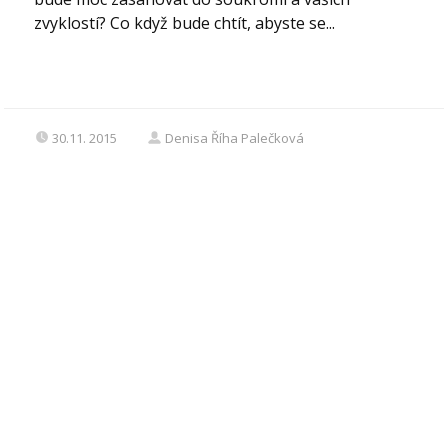
zvyklostí? Co když bude chtít, abyste se...
30.11. 2015
Denisa Říha Palečková