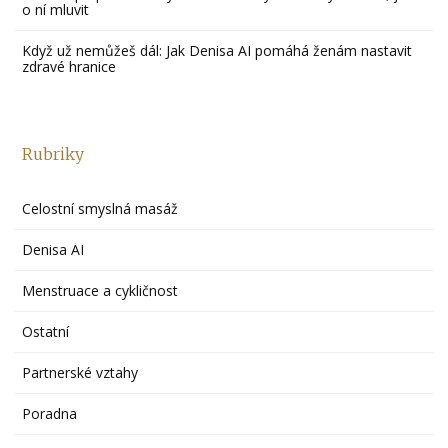
o ní mluvit
Když už nemůžeš dál: Jak Denisa AI pomáhá ženám nastavit
zdravé hranice
Rubriky
Celostní smyslná masáž
Denisa AI
Menstruace a cykličnost
Ostatní
Partnerské vztahy
Poradna