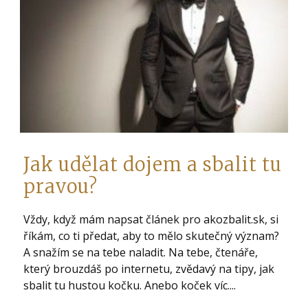
Jak udělat dojem a sbalit tu
pravou?
Vždy, když mám napsat článek pro akozbalit.sk, si
říkám, co ti předat, aby to mělo skutečný význam?
A snažím se na tebe naladit. Na tebe, čtenáře,
který brouzdáš po internetu, zvědavý na tipy, jak
sbalit tu hustou kočku. Anebo koček víc....