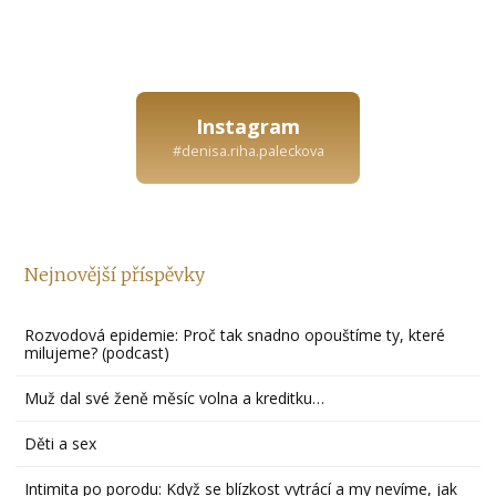
Instagram
#denisa.riha.paleckova
Nejnovější příspěvky
Rozvodová epidemie: Proč tak snadno opouštíme ty, které
milujeme? (podcast)
Muž dal své ženě měsíc volna a kreditku…
Děti a sex
Intimita po porodu: Když se blízkost vytrácí a my nevíme, jak