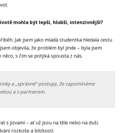
vot.
ivotě mohla být lepší, hlubší, intenzivnější?
říběh. Jak jsem jako mladá studentka hledala cestu
jsem objevila, že problém byl jinde – byla jsem
e něco, s čím se potýká spousta z nás.
chniky a „správné“ postupy, že zapomínáme
 sebou a s partnerem.
at s jizvami – ať už jsou na těle nebo na duši.
ání rozkoše a blízkosti.