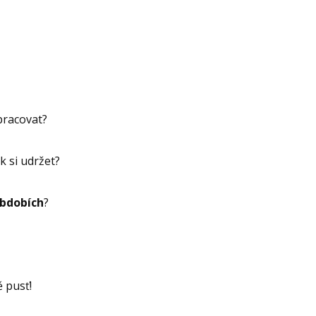
pracovat?
k si udržet?
obdobích
?
 pusť!