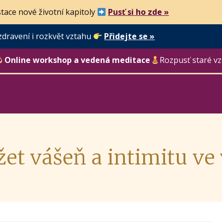
tace nové životní kapitoly
Pusť si ho zde »
zdravení i rozkvět vztahu
Přidejte se »
Online workshop a vedená meditace
Rozpusť staré vz
žet vášeň a intimitu ve