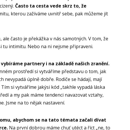
cizený.
Často ta cesta vede skrz to, že
imitu, kterou zažíváme uvnitř sebe, pak můžeme jít
, ale často je překážka v nás samotných. V tom, že
 tu intimitu. Nebo na ni nejsme připraveni.
u vybíráme partnery i na základě našich zranění.
dinném prostředí si vytváříme představu o tom, jak
h nevypadá úplně dobře. Rodiče se hádají, mají
 Tím si vytváříme jakýsi kód „takhle vypadá láska
tředí a my pak máme tendenci navazovat vztahy,
e. Jsme na to nějak nastavení.
tomu, abychom se na tato témata začali dívat
rce.
Na první dobrou máme chuť utéct a říct „ne, to