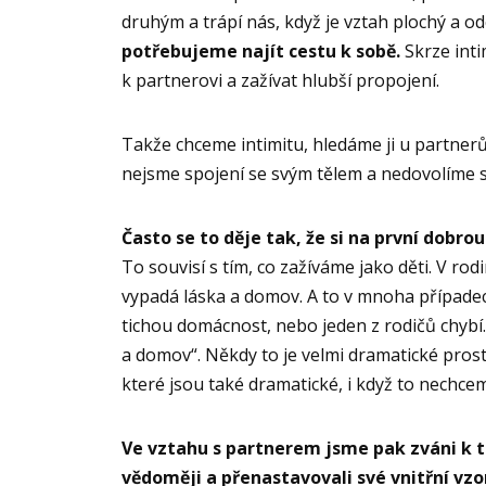
druhým a trápí nás, když je vztah plochý a od
potřebujeme najít cestu k sobě.
Skrze int
k partnerovi a zažívat hlubší propojení.
Takže chceme intimitu, hledáme ji u partnerů
nejsme spojení se svým tělem a nedovolíme si
Často se to děje tak, že si na první dobro
To souvisí s tím, co zažíváme jako děti. V ro
vypadá láska a domov. A to v mnoha případec
tichou domácnost, nebo jeden z rodičů chybí.
a domov“. Někdy to je velmi dramatické pros
které jsou také dramatické, i když to nechcem
Ve vztahu s partnerem jsme pak zváni k 
vědoměji a přenastavovali své vnitřní vzo