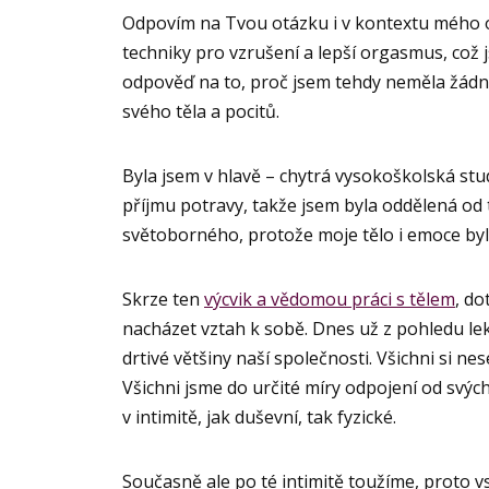
Odpovím na Tvou otázku i v kontextu mého o
techniky pro vzrušení a lepší orgasmus, což j
odpověď na to, proč jsem tehdy neměla žádné
svého těla a pocitů.
Byla jsem v hlavě – chytrá vysokoškolská stu
příjmu potravy, takže jsem byla oddělená od t
světoborného, protože moje tělo i emoce byl
Skrze ten
výcvik a vědomou práci s tělem
, d
nacházet vztah k sobě. Dnes už z pohledu lekto
drtivé většiny naší společnosti. Všichni si n
Všichni jsme do určité míry odpojení od svých 
v intimitě, jak duševní, tak fyzické.
Současně ale po té intimitě toužíme, proto 