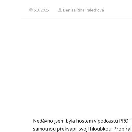
5.3. 2025
Denisa Říha Palečková
Nedávno jsem byla hostem v podcastu PROTI
samotnou překvapil svojí hloubkou. Probírali