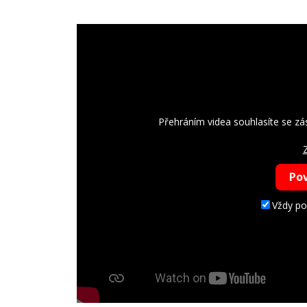
Přehráním videa souhlasíte se z
Z
Pov
Vždy po