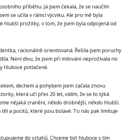
sobního příběhu. Já jsem čekala, že se naučím
sem se učila v rámci výcviku. Ale pro mě byla
 hlubší prožitky, v tom, že jsem byla odpojená od
dentka, racionálně orientovaná. Řešila jsem poruchy
ěla. Není divu, že jsem při milování neprožívala nic
y hluboce potlačené.
otekem, dechem a pohybem jsem začala znovu
rky, která učí přes 20 let, vidím, že se to týká
eseme nějaká zranění, někdo drobnější, někdo hlubší.
těl a pocitů, které jsou bolavé. To nás pak limituje
vstupujeme do vztahů. Chceme být hluboce s tím