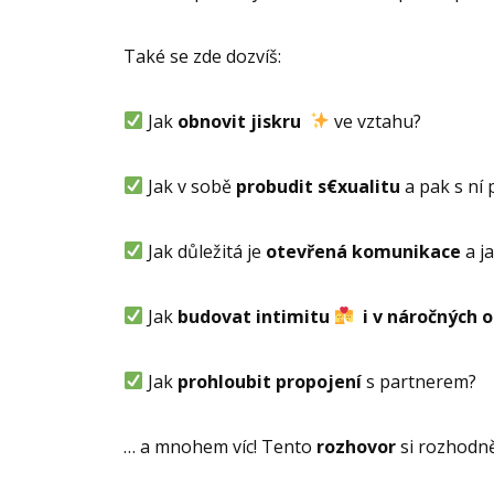
Také se zde dozvíš:
Jak
obnovit jiskru
ve vztahu?
Jak v sobě
probudit s€xualitu
a pak s ní 
Jak důležitá je
otevřená komunikace
a ja
Jak
budovat intimitu
i v náročných 
Jak
prohloubit propojení
s partnerem?
… a mnohem víc! Tento
rozhovor
si rozhodně