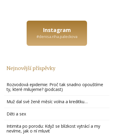
Instagram
#denisa.riha.paleckova
Nejnovější příspěvky
Rozvodová epidemie: Proč tak snadno opouštíme
ty, které milujeme? (podcast)
Muž dal své ženě měsíc volna a kreditku…
Děti a sex
Intimita po porodu: Když se blízkost vytrácí a my
nevíme, jak o ní mluvit