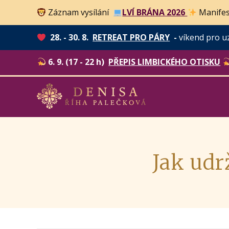
Záznam vysílání
LVÍ BRÁNA 2026
Manifes
28. - 30. 8.
RETREAT PRO PÁRY
-
víkend pro u
6. 9. (17 - 22 h)
PŘEPIS LIMBICKÉHO OTISKU
Jak udr