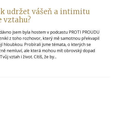
ak udržet vášeň a intimitu
e vztahu?
dávno jsem byla hostem v podcastu PROTI PROUDU
znikl z toho rozhovor, který mě samotnou překvapil
jí hloubkou. Probírali jsme témata, o kterých se
ně nemluví, ale která mohou mít obrovský dopad
Tvůj vztah i život. Cítíš, že by...