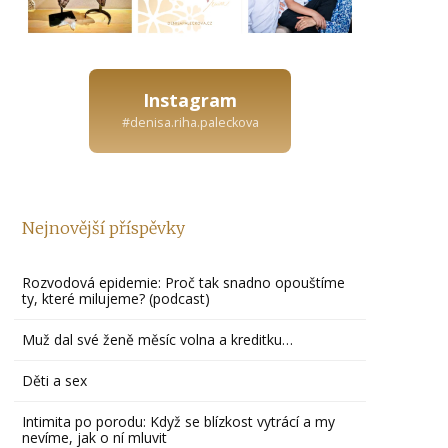
Instagram
#denisa.riha.paleckova
Nejnovější příspěvky
Rozvodová epidemie: Proč tak snadno opouštíme
ty, které milujeme? (podcast)
Muž dal své ženě měsíc volna a kreditku…
Děti a sex
Intimita po porodu: Když se blízkost vytrácí a my
nevíme, jak o ní mluvit