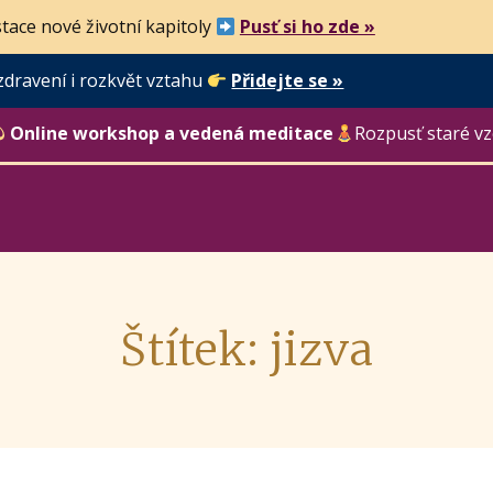
tace nové životní kapitoly
Pusť si ho zde »
zdravení i rozkvět vztahu
Přidejte se »
Online workshop a vedená meditace
Rozpusť staré vz
Štítek: jizva