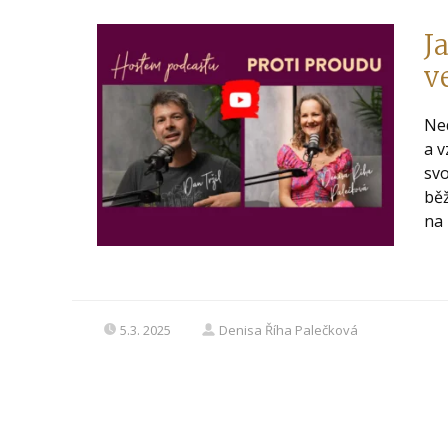
J
v
Ne
a v
svo
běž
na 
5.3. 2025
Denisa Říha Palečková