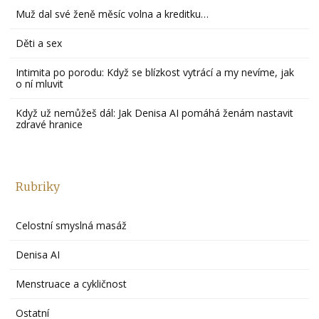
Muž dal své ženě měsíc volna a kreditku…
Děti a sex
Intimita po porodu: Když se blízkost vytrácí a my nevíme, jak
o ní mluvit
Když už nemůžeš dál: Jak Denisa AI pomáhá ženám nastavit
zdravé hranice
Rubriky
Celostní smyslná masáž
Denisa AI
Menstruace a cykličnost
Ostatní