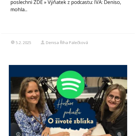
poslechni ZDE » Výňatek z podcastu: IVA: Deniso,
mohla...
5.2. 2025
Denisa Říha Palečková