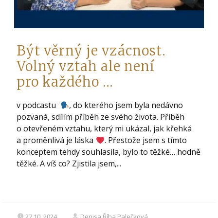
Být věrný je vzácnost.
Volný vztah ale není
pro každého …
v podcastu
, do kterého jsem byla nedávno
pozvaná, sdílím příběh ze svého života. Příběh
o otevřeném vztahu, který mi ukázal, jak křehká
a proměnlivá je láska
. Přestože jsem s tímto
konceptem tehdy souhlasila, bylo to těžké… hodně
těžké. A víš co? Zjistila jsem,...
27.10. 2024
Denisa Říha Palečková