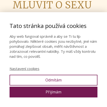
MLUVIT O SEXU
Tato stránka používá cookies
5.2. 2025
Denisa Říha Palečková
Aby web fungoval správně a aby se Ti tu líp
pohybovalo. Některé cookies jsou nezbytné, jiné nám
pomáhají zlepšovat obsah, měřit návštěvnost a
zobrazovat relevantní nabídky. Ty máš vždy kontrolu
nad tím, co povolíš.
Nedávno jsem pro Hitradio natočila skvělý podcast.
Nastavení cookies
Název cílí na rodiče
dětí, ale nenech se tím
odradit.
V podcastu najdeš spoustu užitečných
Odmítám
informací a pohledů, i když děti vůbec nemáš!
Přijímám
Podcast
JAK S DĚTMI MLUVIT O SEXU
si
poslechni
ZDE »