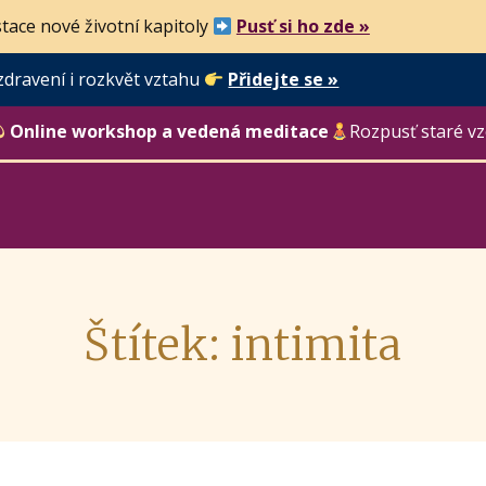
tace nové životní kapitoly
Pusť si ho zde »
zdravení i rozkvět vztahu
Přidejte se »
Online workshop a vedená meditace
Rozpusť staré vz
Štítek: intimita