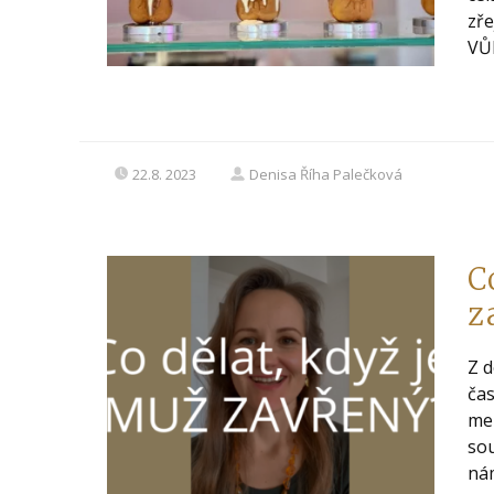
zře
VŮB
22.8. 2023
Denisa Říha Palečková
C
z
Z d
čas
mez
sou
námi