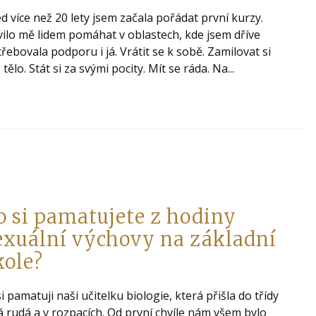
d více než 20 lety jsem začala pořádat první kurzy.
ilo mě lidem pomáhat v oblastech, kde jsem dříve
řebovala podporu i já. Vrátit se k sobě. Zamilovat si
 tělo. Stát si za svými pocity. Mít se ráda. Na...
o si pamatujete z hodiny
exuální výchovy na základní
kole?
si pamatuji naši učitelku biologie, která přišla do třídy
á rudá a v rozpacích. Od první chvíle nám všem bylo