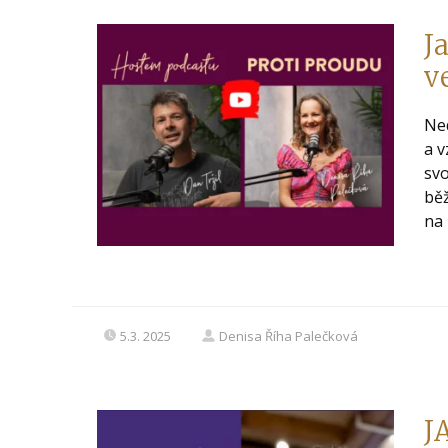
J
v
Ne
a v
svo
běž
na 
5.3. 2025
Denisa Říha Palečková
J