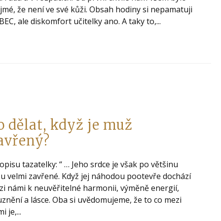
jmé, že není ve své kůži. Obsah hodiny si nepamatuji
EC, ale diskomfort učitelky ano. A taky to,...
o dělat, když je muž
avřený?
opisu tazatelky: “ … Jeho srdce je však po většinu
u velmi zavřené. Když jej náhodou pootevře dochází
i námi k neuvěřitelné harmonii, výměně energií,
znění a lásce. Oba si uvědomujeme, že to co mezi
 je,...