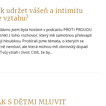
ak udržet vášeň a intimitu
e vztahu?
dávno jsem byla hostem v podcastu PROTI PROUDU
znikl z toho rozhovor, který mě samotnou překvapil
jí hloubkou. Probírali jsme témata, o kterých se
ně nemluví, ale která mohou mít obrovský dopad
Tvůj vztah i život. Cítíš, že by...
AK S DĚTMI MLUVIT