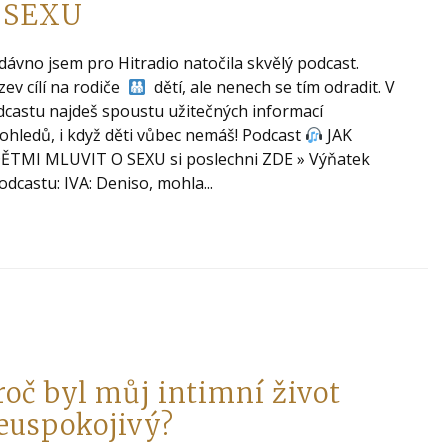
 SEXU
ávno jsem pro Hitradio natočila skvělý podcast.
ev cílí na rodiče
dětí, ale nenech se tím odradit. V
castu najdeš spoustu užitečných informací
ohledů, i když děti vůbec nemáš! Podcast
JAK
DĚTMI MLUVIT O SEXU si poslechni ZDE » Výňatek
odcastu: IVA: Deniso, mohla...
roč byl můj intimní život
euspokojivý?