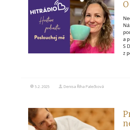
O
Ned
Náz
pod
a p
S 
z p
5.2. 2025
Denisa Říha Palečková
P
n