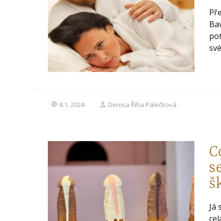
Pře
Bav
pot
své
8.1. 2024
Denisa Říha Palečková
C
s
š
Já 
cel