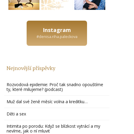
Instagram
#denisa.riha.paleckova
Nejnovější příspěvky
Rozvodová epidemie: Proč tak snadno opouštíme
ty, které milujeme? (podcast)
Muž dal své ženě měsíc volna a kreditku…
Děti a sex
Intimita po porodu: Když se blízkost vytrácí a my
nevíme, jak o ní mluvit