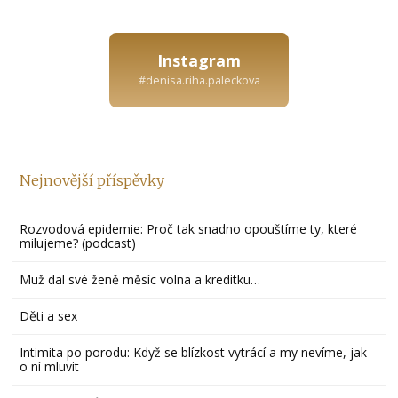
Instagram
#denisa.riha.paleckova
Nejnovější příspěvky
Rozvodová epidemie: Proč tak snadno opouštíme ty, které
milujeme? (podcast)
Muž dal své ženě měsíc volna a kreditku…
Děti a sex
Intimita po porodu: Když se blízkost vytrácí a my nevíme, jak
o ní mluvit