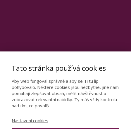
Tato stránka používá cookies
Aby web fungoval správně a aby se Ti tu líp
pohybovalo. Některé cookies jsou nezbytné, jiné nám
pomáhají zlepšovat obsah, měřit návštěvnost a
Otevřete dveře ke
zobrazovat relevantní nabídky. Ty máš vždy kontrolu
šťastnému vztahu
nad tím, co povolíš.
Podívejte se video, ve kterém se dozvíte
Nastavení cookies
nejdůležitější poznatky z mé 15leté praxe.