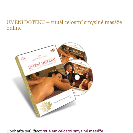
UMĚNÍ DOTEKU – rituál celostní smyslné masáže
online
Obohaťte svůj život
rituálem celostní smyslné masáže.