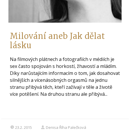
Milování aneb Jak dělat
lásku
Na filmových plátnech a fotografiích v médiích je
sex často spojován s horkostí, žhavostí a mládím.
Díky narůstajícím informacím o tom, jak dosahovat
silnějších a vícenásobných orgasmů na jednu
stranu přibývá těch, kteří zažívají v těle a životě
více potěšení. Na druhou stranu ale přibývá...
23.2. 2015
Denisa Říha Palečková