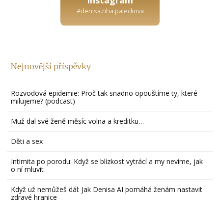
#denisa.riha.paleckova
Nejnovější příspěvky
Rozvodová epidemie: Proč tak snadno opouštíme ty, které
milujeme? (podcast)
Muž dal své ženě měsíc volna a kreditku…
Děti a sex
Intimita po porodu: Když se blízkost vytrácí a my nevíme, jak
o ní mluvit
Když už nemůžeš dál: Jak Denisa AI pomáhá ženám nastavit
zdravé hranice