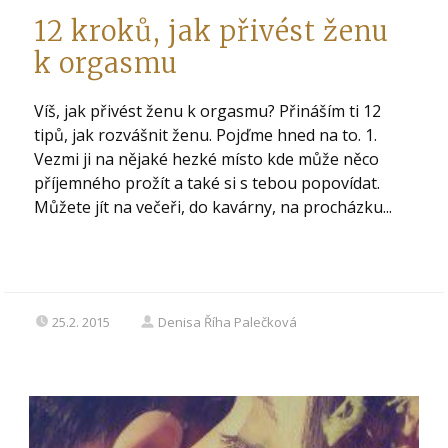
12 kroků, jak přivést ženu
k orgasmu
Víš, jak přivést ženu k orgasmu? Přináším ti 12
tipů, jak rozvášnit ženu. Pojďme hned na to. 1.
Vezmi ji na nějaké hezké místo kde může něco
příjemného prožít a také si s tebou popovídat.
Můžete jít na večeři, do kavárny, na procházku...
25.2. 2015
Denisa Říha Palečková