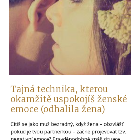
Tajná technika, kterou
okamžitě uspokojíš ženské
emoce (odhalila žena)
Cítíš se jako muž bezradný, když žena – obzvlášť
pokud je tvou partnerkou – začne projevovat tzv.
negativní emoce? Pravděpodobně znáš situace,