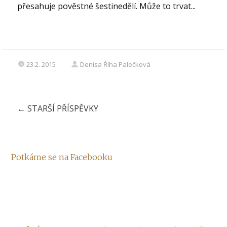
přesahuje pověstné šestinedělí. Může to trvat...
23.2. 2015
Denisa Říha Palečková
←
STARŠÍ PŘÍSPĚVKY
Potkáme se na Facebooku