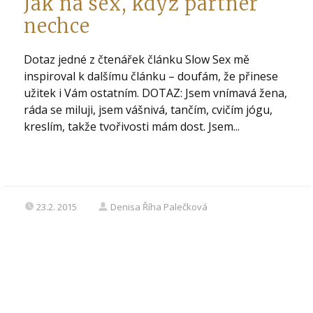
Jak na sex, když partner
nechce
Dotaz jedné z čtenářek článku Slow Sex mě
inspiroval k dalšímu článku – doufám, že přinese
užitek i Vám ostatním. DOTAZ: Jsem vnímavá žena,
ráda se miluji, jsem vášnivá, tančím, cvičím jógu,
kreslím, takže tvořivosti mám dost. Jsem...
23.2. 2015
Denisa Říha Palečková