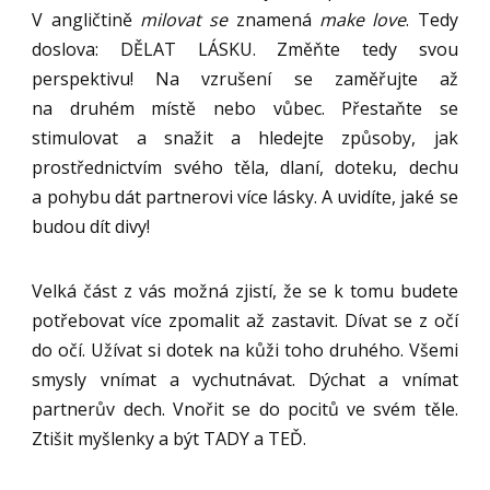
V angličtině
milovat se
znamená
make love
. Tedy
doslova: DĚLAT LÁSKU. Změňte tedy svou
perspektivu! Na vzrušení se zaměřujte až
na druhém místě nebo vůbec. Přestaňte se
stimulovat a snažit a hledejte způsoby, jak
prostřednictvím svého těla, dlaní, doteku, dechu
a pohybu dát partnerovi více lásky. A uvidíte, jaké se
budou dít divy!
Velká část z vás možná zjistí, že se k tomu budete
potřebovat více zpomalit až zastavit. Dívat se z očí
do očí. Užívat si dotek na kůži toho druhého. Všemi
smysly vnímat a vychutnávat. Dýchat a vnímat
partnerův dech. Vnořit se do pocitů ve svém těle.
Ztišit myšlenky a být TADY a TEĎ.