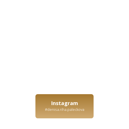
Instagram
#denisa.riha.paleckova