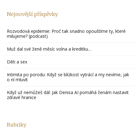
Nejnovější příspěvky
Rozvodová epidemie: Proč tak snadno opouštíme ty, které
milujeme? (podcast)
Muž dal své ženě měsíc volna a kreditku…
Děti a sex
Intimita po porodu: Když se blízkost vytrácí a my nevíme, jak
o ní mluvit
Když už nemůžeš dál: Jak Denisa AI pomáhá ženám nastavit
zdravé hranice
Rubriky