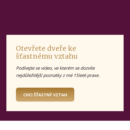
Otevřete dveře ke
šťastnému vztahu
Podívejte se video, ve kterém se dozvíte
nejdůležitější poznatky z mé 15leté praxe.
CHCI ŠŤASTNÝ VZTAH
© 2019 Denisa Říha Palečková |
Ochrana osobních údajů
|
Obchodní