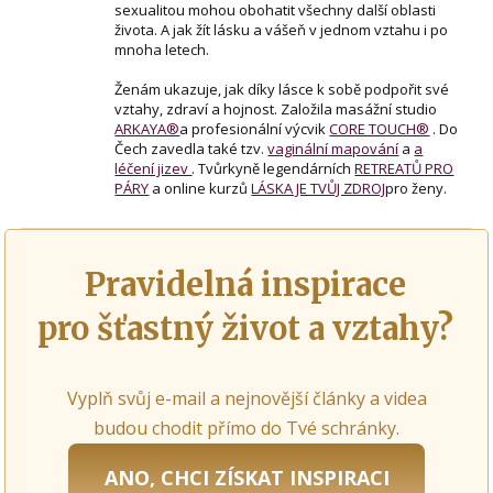
sexualitou mohou obohatit všechny další oblasti
života. A jak žít lásku a vášeň v jednom vztahu i po
mnoha letech.
Ženám ukazuje, jak díky lásce k sobě podpořit své
vztahy, zdraví a hojnost. Založila masážní studio
ARKAYA®
a profesionální výcvik
CORE TOUCH®
. Do
Čech zavedla také tzv.
vaginální mapování
a
a
léčení jizev
. Tvůrkyně legendárních
RETREATŮ PRO
PÁRY
a online kurzů
LÁSKA JE TVŮJ ZDROJ
pro ženy.
Pravidelná inspirace
pro šťastný život a vztahy?
Vyplň svůj e-mail a nejnovější články a videa
budou chodit přímo do Tvé schránky.
ANO, CHCI ZÍSKAT INSPIRACI