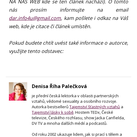
NA NÁŠ WEB kde se ten článek nachází). O tomto
nás prosím informujte na email
dar.info4u@gmail.com
, kam pošlete i odkaz na Váš
web, kde je citace či článek umístěn.
Pokud budete chtít uvést také informace o autorce,
využijte tento odstavec:
Denisa Říha Palečková
je přední česká lektorka v oblasti partnerských
vztahů, vědomé sexuality a osobního rozvoje.
Autorka bestsellerů
Tajemství šťastných vztahů
a
Tajemství lásky k sobě
. Hostem TEDx, České
televize, Českého rozhlasu, show Jacka Canfielda,
DV TV a mnoha dalších médií a podcastů.
Od roku 2002 ukazuje lidem, jak si prací s tělem a