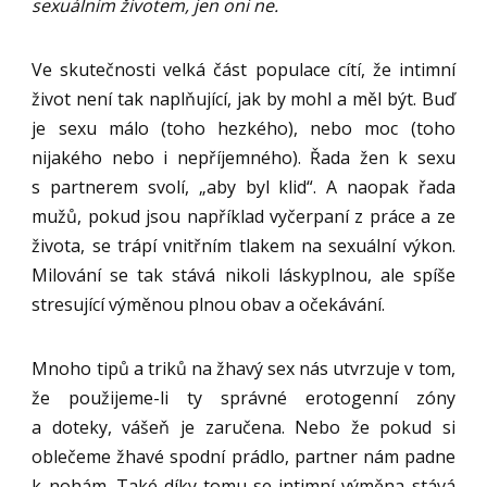
sexuálním životem, jen oni ne.
Ve skutečnosti velká část populace cítí, že intimní
život není tak naplňující, jak by mohl a měl být. Buď
je sexu málo (toho hezkého), nebo moc (toho
nijakého nebo i nepříjemného). Řada žen k sexu
s partnerem svolí, „aby byl klid“. A naopak řada
mužů, pokud jsou například vyčerpaní z práce a ze
života, se trápí vnitřním tlakem na sexuální výkon.
Milování se tak stává nikoli láskyplnou, ale spíše
stresující výměnou plnou obav a očekávání.
Mnoho tipů a triků na žhavý sex nás utvrzuje v tom,
že použijeme-li ty správné erotogenní zóny
a doteky, vášeň je zaručena. Nebo že pokud si
oblečeme žhavé spodní prádlo, partner nám padne
k nohám. Také díky tomu se intimní výměna stává