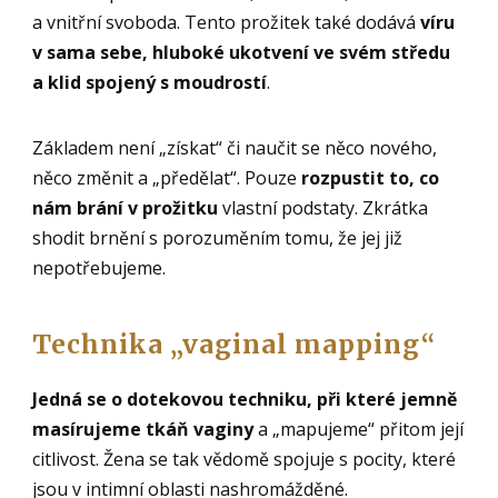
a vnitřní svoboda. Tento prožitek také dodává
víru
v sama sebe, hluboké ukotvení ve svém středu
a klid spojený s moudrostí
.
Základem není „získat“ či naučit se něco nového,
něco změnit a „předělat“. Pouze
rozpustit to, co
nám brání v prožitku
vlastní podstaty. Zkrátka
shodit brnění s porozuměním tomu, že jej již
nepotřebujeme.
Technika „vaginal mapping“
Jedná se o dotekovou techniku, při které jemně
masírujeme tkáň vaginy
a „mapujeme“ přitom její
citlivost. Žena se tak vědomě spojuje s pocity, které
jsou v intimní oblasti nashromážděné.