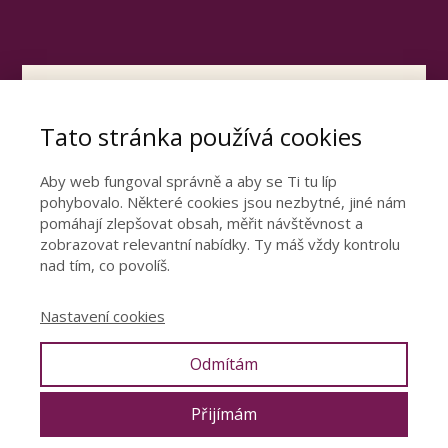
Otevřete dveře ke
Tato stránka používá cookies
šťastnému vztahu
Podívejte se video, ve kterém se dozvíte
Aby web fungoval správně a aby se Ti tu líp
pohybovalo. Některé cookies jsou nezbytné, jiné nám
nejdůležitější poznatky z mé 15leté praxe.
pomáhají zlepšovat obsah, měřit návštěvnost a
zobrazovat relevantní nabídky. Ty máš vždy kontrolu
nad tím, co povolíš.
CHCI ŠŤASTNÝ VZTAH
Nastavení cookies
Odmítám
© 2019 Denisa Říha Palečková |
Ochrana osobních údajů
|
Obchodní
podmínky
|
Poradna
Přijímám