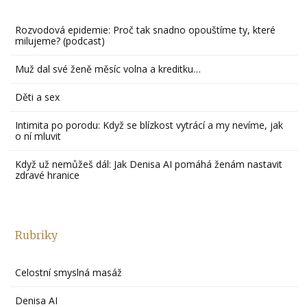
Rozvodová epidemie: Proč tak snadno opouštíme ty, které
milujeme? (podcast)
Muž dal své ženě měsíc volna a kreditku…
Děti a sex
Intimita po porodu: Když se blízkost vytrácí a my nevíme, jak
o ní mluvit
Když už nemůžeš dál: Jak Denisa AI pomáhá ženám nastavit
zdravé hranice
Rubriky
Celostní smyslná masáž
Denisa AI