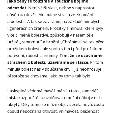
Jako ženy se toužíme a současně bojíme
odevzdat
. Není větší slast, než se s naprostou
důvěrou otevřít. Ale máme strach ze zklamání
a bolesti… A tak se zavíráme, na základě minulých
i generačních zranění. Prožitky z minula, které byly
více či méně bolestivé, způsobují v našem těle
určité „zamrznutí“ a brnění. „Chráníme“ se tak před
prožitkem bolesti, ale spolu s tím i před prožitkem
potěšení, radosti a intimity.
Tím, že se uzavíráme
strachem z bolesti, uzavíráme se i lásce
. Přitom
minulá bolest nás v současné chvíli již neohrožuje,
přestože se chováme, jako by tomu tak bylo.
Láskyplná vědomá masáž má sílu tato „zamrzlá“
místa rozpouštět a uvolňovat emoční náboj v nich
ukrytý. Díky tomu se může objevit zcela nová, často
dosud nepoznaná citlivost, vnímavost, blaženost