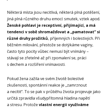
Některá místa jsou necitlivá, některá plná potěšení,
jiná plná různého druhu emocí: smutek, vztek apod.
Ženské pohlaví je receptivní, přijímající, a má
tendenci v sobě shromažďovat a „pamatovat“ si
různé druhy prožitků
, příjemných i bolestivých. Při
běžném milování, přestože se dotýkáme vaginy,
často tyto pocity vůbec nemusí být vnímány –
stávají se zřetelné až při zpomalení se, práci
s dechem a rozšíření vnímavosti.
Pokud žena zažila ve svém životě bolestivé
zkušenosti, spontánní reakce je „zamrznout
a necítit“. To se pak v průběhu života projevuje jako
určitá zpravidla všudypřítomná hladina napětí
a stresu. Protože
vlastní energii využíváme