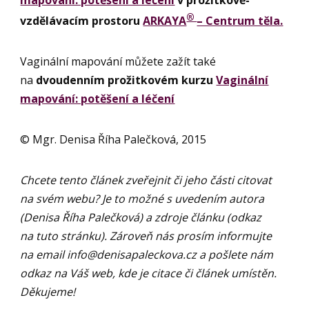
mapování: potěšení a léčení
v prožitkově-
®
vzdělávacím prostoru
ARKAYA
– Centrum těla.
Vaginální mapování můžete zažít také
na
dvoudenním prožitkovém kurzu
Vaginální
mapování: potěšení a léčení
© Mgr. Denisa Říha Palečková, 2015
Chcete tento článek zveřejnit či jeho části citovat
na svém webu? Je to možné s uvedením autora
(Denisa Říha Palečková) a zdroje článku (odkaz
na tuto stránku). Zároveň nás prosím informujte
na email
info@denisapaleckova.cz
a pošlete nám
odkaz na Váš web, kde je citace či článek umístěn.
Děkujeme!