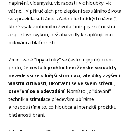
naplnění, víc smyslu, víc radosti, víc hloubky, víc
vášně… V příručkách pro zlepšení sexuálního života
se zpravidla setkáme s řadou technických návodů,
které však z intimního života činí spíš zručnostní
a sportovní výkon, než aby vedly k naplňujícímu
milování a blaženosti.
Zmiňované “tipy a triky“ se často míjejí účinkem
proto, že
cesta k prohloubení ženské sexuality
nevede skrze silnější stimulaci, ale díky zvýšení
vlastní citlivosti, ukotvení se ve svém středu,
otevření se a odevzdání
. Namísto „přidávání“
technik a stimulace především ubíráme
a rozpouštíme to, co hloubce a intenzitě prožitku
blaženosti brání.