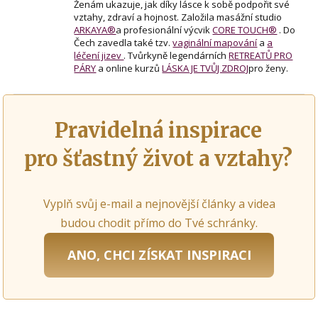
Ženám ukazuje, jak díky lásce k sobě podpořit své
vztahy, zdraví a hojnost. Založila masážní studio
ARKAYA®
a profesionální výcvik
CORE TOUCH®
. Do
Čech zavedla také tzv.
vaginální mapování
a
a
léčení jizev
. Tvůrkyně legendárních
RETREATŮ PRO
PÁRY
a online kurzů
LÁSKA JE TVŮJ ZDROJ
pro ženy.
Pravidelná inspirace
pro šťastný život a vztahy?
Vyplň svůj e-mail a nejnovější články a videa
budou chodit přímo do Tvé schránky.
ANO, CHCI ZÍSKAT INSPIRACI