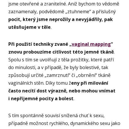
jsme otevřené a zranitelné. Aniž bychom to vědomě
zaznamenaly, podvědomě „ztuhneme“ a příslušný
pocit, který jsme neprožily a nevyjádřily, pak
utěsňujeme v těle
.
Při použití techniky zvané „
vaginal mapping
“
znovu probouzíme citlivost této jemné tkáně
.
Spolu s tím se uvolňují z těla prožitky, které patří
do minulosti, a v případě, že byly bolestivé, tak
způsobují určité „zamrznutí“ či „obrnění“ tkáně
vaginálních stěn. Díky tomu ž
eny při milování
často necítí dost výrazně, nebo mohou vnímat
i nepříjemné pocity a bolest
.
S tím spontánně souvisí snížená chuť k sexu,
případně možnost rychlého, dynamického sexu jako