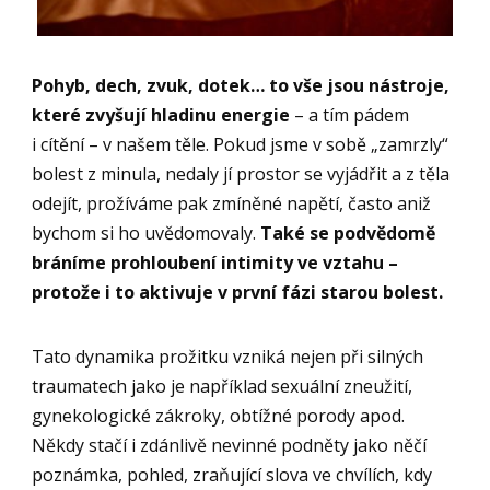
Pohyb, dech, zvuk, dotek… to vše jsou nástroje,
které zvyšují hladinu energie
– a tím pádem
i cítění – v našem těle. Pokud jsme v sobě „zamrzly“
bolest z minula, nedaly jí prostor se vyjádřit a z těla
odejít, prožíváme pak zmíněné napětí, často aniž
bychom si ho uvědomovaly.
Také se podvědomě
bráníme prohloubení intimity ve vztahu –
protože i to aktivuje v první fázi starou bolest.
Tato dynamika prožitku vzniká nejen při silných
traumatech jako je například sexuální zneužití,
gynekologické zákroky, obtížné porody apod.
Někdy stačí i zdánlivě nevinné podněty jako něčí
poznámka, pohled, zraňující slova ve chvílích, kdy