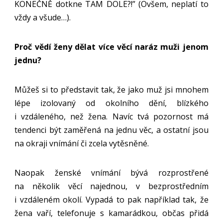
KONEČNĚ dotkne TAM DOLE?!” (Ovšem, neplatí to
vždy a všude…).
Proč vědí ženy dělat více věcí naráz muži jenom
jednu?
Můžeš si to představit tak, že jako muž jsi mnohem
lépe izolovaný od okolního dění, blízkého
i vzdáleného, než žena. Navíc tvá pozornost má
tendenci být zaměřená na jednu věc, a ostatní jsou
na okraji vnímání či zcela vytěsněné.
Naopak ženské vnímání bývá rozprostřené
na několik věcí najednou, v bezprostředním
i vzdáleném okolí. Vypadá to pak například tak, že
žena vaří, telefonuje s kamarádkou, občas přidá