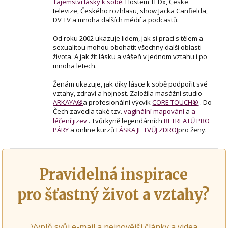
Tajemství lásky k sobě
. Hostem TEDx, České
televize, Českého rozhlasu, show Jacka Canfielda,
DV TV a mnoha dalších médií a podcastů.
Od roku 2002 ukazuje lidem, jak si prací s tělem a
sexualitou mohou obohatit všechny další oblasti
života. A jak žít lásku a vášeň v jednom vztahu i po
mnoha letech.
Ženám ukazuje, jak díky lásce k sobě podpořit své
vztahy, zdraví a hojnost. Založila masážní studio
ARKAYA®
a profesionální výcvik
CORE TOUCH®
. Do
Čech zavedla také tzv.
vaginální mapování
a
a
léčení jizev
. Tvůrkyně legendárních
RETREATŮ PRO
PÁRY
a online kurzů
LÁSKA JE TVŮJ ZDROJ
pro ženy.
Pravidelná inspirace
pro šťastný život a vztahy?
Vyplň svůj e-mail a nejnovější články a videa