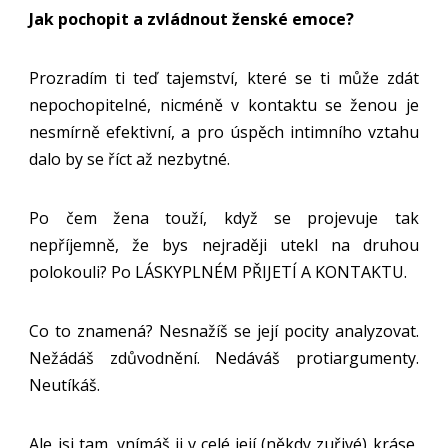
Jak pochopit a zvládnout ženské emoce?
Prozradím ti teď tajemství, které se ti může zdát
nepochopitelné, nicméně v kontaktu se ženou je
nesmírně efektivní, a pro úspěch intimního vztahu
dalo by se říct až nezbytné.
Po čem žena touží, když se projevuje tak
nepříjemně, že bys nejraději utekl na druhou
polokouli? Po LÁSKYPLNÉM PŘIJETÍ A KONTAKTU.
Co to znamená? Nesnažíš se její pocity analyzovat.
Nežádáš zdůvodnění. Nedáváš protiargumenty.
Neutíkáš.
Ale jsi tam, vnímáš ji v celé její (někdy zuřivé) kráse,