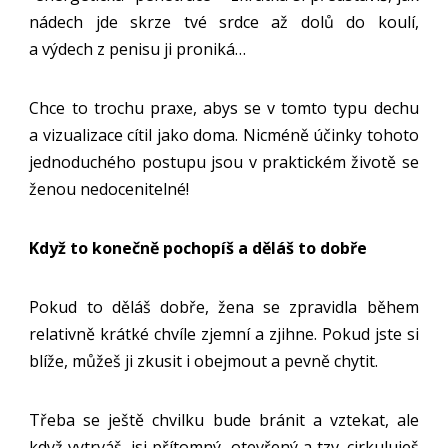
nádech jde skrze tvé srdce až dolů do koulí,
a výdech z penisu ji proniká…
Chce to trochu praxe, abys se v tomto typu dechu
a vizualizace cítil jako doma. Nicméně účinky tohoto
jednoduchého postupu jsou v praktickém životě se
ženou nedocenitelné!
Když to konečně pochopíš a děláš to dobře
Pokud to děláš dobře, žena se zpravidla během
relativně krátké chvíle zjemní a zjihne. Pokud jste si
blíže, můžeš ji zkusit i obejmout a pevně chytit.
Třeba se ještě chvilku bude bránit a vztekat, ale
když vytrváš, jsi přítomný, otevřený a tzv. cirkuluješ