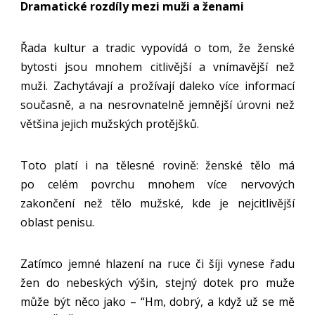
Dramatické rozdíly mezi muži a ženami
Řada kultur a tradic vypovídá o tom, že ženské
bytosti jsou mnohem citlivější a vnímavější než
muži. Zachytávají a prožívají daleko více informací
současně, a na nesrovnatelně jemnější úrovni než
většina jejich mužských protějšků.
Toto platí i na tělesné rovině: ženské tělo má
po celém povrchu mnohem více nervových
zakončení než tělo mužské, kde je nejcitlivější
oblast penisu.
Zatímco jemné hlazení na ruce či šíji vynese řadu
žen do nebeských výšin, stejný dotek pro muže
může být něco jako – “Hm, dobrý, a když už se mě