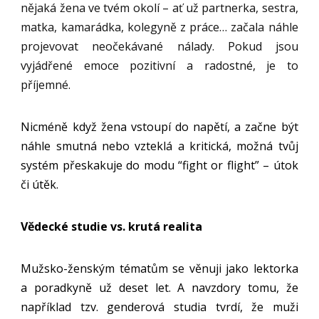
nějaká žena ve tvém okolí – ať už partnerka, sestra,
matka, kamarádka, kolegyně z práce… začala náhle
projevovat neočekávané nálady. Pokud jsou
vyjádřené emoce pozitivní a radostné, je to
příjemné.
Nicméně když žena vstoupí do napětí, a začne být
náhle smutná nebo vzteklá a kritická, možná tvůj
systém přeskakuje do modu “fight or flight” – útok
či útěk.
Vědecké
studie vs. krutá realita
Mužsko-ženským tématům se věnuji jako lektorka
a poradkyně už deset let. A navzdory tomu, že
například tzv. genderová studia tvrdí, že muži