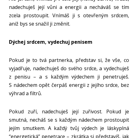
nadechuješ její vůni a energii a necháváš se tím
zcela prostoupit. Vnímáš ji s otevřeným srdcem,
aniž bys se snažil ji změnit.
Dýchej srdcem, vydechuj penisem
Pokud je to tvá partnerka, představ si, že vše, co
vyjadřuje, nadechuješ do svého srdce, a vydechuješ
z penisu – a s každým výdechem ji penetruješ.
S nádechem opět čerpáš energii z jejího srdce, bez
výhrad a filtrů.
Pokud zuří, nadechuješ její zuřivost. Pokud je
smutná, necháš se s každým nádechem prostoupit
jejím smutkem. A každý tvůj výdech je láskyplná
“energetická” penetrace – zkrátka si představíš, jak