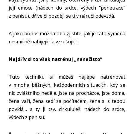
její emoce (nádech do srdce, výdech “penetrace”
z penisu), dříve či později se ti v náručí odevzdá.
A jako bonus možná oba zjistíte, jak je tato výměna
nesmírně nabíjející a vzrušující!
Nejdřív si to však natrénuj „nanečisto”
Tuto techniku si můžeš nejlépe natrénovat
v mnoha běžných, každodenních situacích, kdy se
nic zvláštního neděje. Jste na procházce, jste doma,
žena vaří, žena sedí za počítačem, žena si s tebou
povídá… a ty ji tzv. cirkuluješ: nádech do srdce,
výdech z penisu.