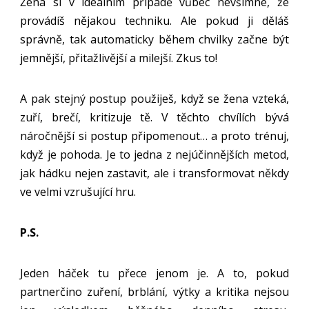
Žena si v ideálním případě vůbec nevšimne, že
provádíš nějakou techniku. Ale pokud ji děláš
správně, tak automaticky během chvilky začne být
jemnější, přitažlivější a milejší. Zkus to!
A pak stejný postup použiješ, když se žena vzteká,
zuří, brečí, kritizuje tě. V těchto chvílích bývá
náročnější si postup připomenout… a proto trénuj,
když je pohoda. Je to jedna z nejúčinnějších metod,
jak hádku nejen zastavit, ale i transformovat někdy
ve velmi vzrušující hru.
P.S.
Jeden háček tu přece jenom je. A to, pokud
partnerčino zuření, brblání, výtky a kritika nejsou