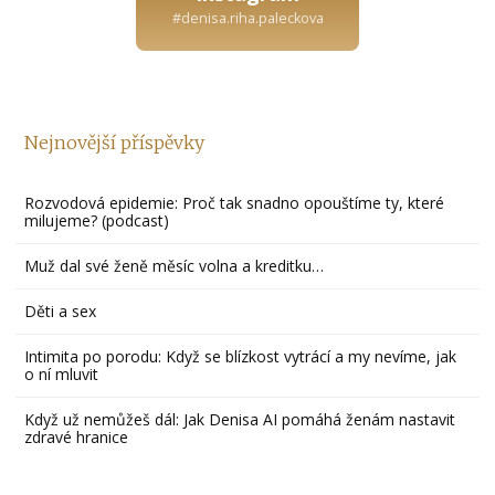
#denisa.riha.paleckova
Nejnovější příspěvky
Rozvodová epidemie: Proč tak snadno opouštíme ty, které
milujeme? (podcast)
Muž dal své ženě měsíc volna a kreditku…
Děti a sex
Intimita po porodu: Když se blízkost vytrácí a my nevíme, jak
o ní mluvit
Když už nemůžeš dál: Jak Denisa AI pomáhá ženám nastavit
zdravé hranice