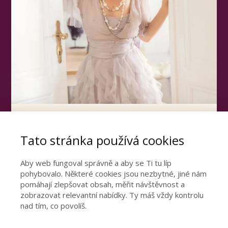
Otevřete dveře ke
Tato stránka používá cookies
šťastnému vztahu
Podívejte se video, ve kterém se dozvíte
Aby web fungoval správně a aby se Ti tu líp
pohybovalo. Některé cookies jsou nezbytné, jiné nám
nejdůležitější poznatky z mé 15leté praxe.
pomáhají zlepšovat obsah, měřit návštěvnost a
zobrazovat relevantní nabídky. Ty máš vždy kontrolu
nad tím, co povolíš.
CHCI ŠŤASTNÝ VZTAH