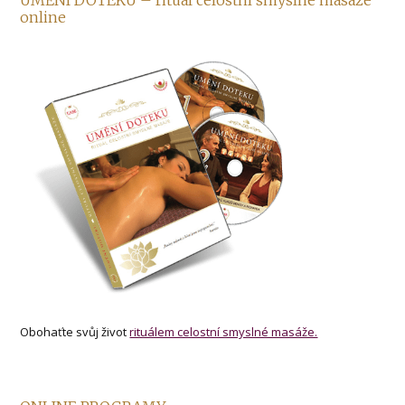
UMĚNÍ DOTEKU – rituál celostní smyslné masáže
online
Obohaťte svůj život
rituálem celostní smyslné masáže.