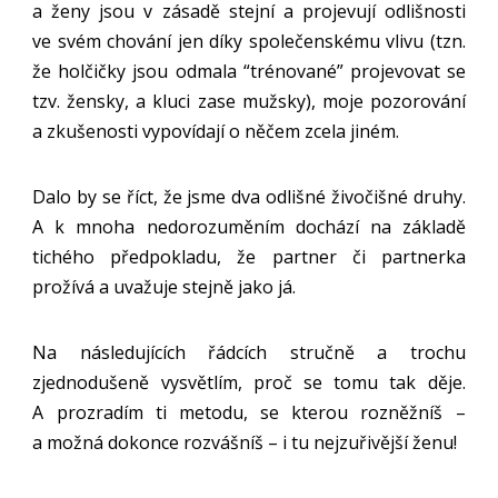
a ženy jsou v zásadě stejní a projevují odlišnosti
ve svém chování jen díky společenskému vlivu (tzn.
že holčičky jsou odmala “trénované” projevovat se
tzv. žensky, a kluci zase mužsky), moje pozorování
a zkušenosti vypovídají o něčem zcela jiném.
Dalo by se říct, že jsme dva odlišné živočišné druhy.
A k mnoha nedorozuměním dochází na základě
tichého předpokladu, že partner či partnerka
prožívá a uvažuje stejně jako já.
Na následujících řádcích stručně a trochu
zjednodušeně vysvětlím, proč se tomu tak děje.
A prozradím ti metodu, se kterou rozněžníš –
a možná dokonce rozvášníš – i tu nejzuřivější ženu!