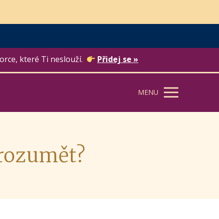
orce, které Ti neslouží.
Přidej se »
MENU
 rozumět?