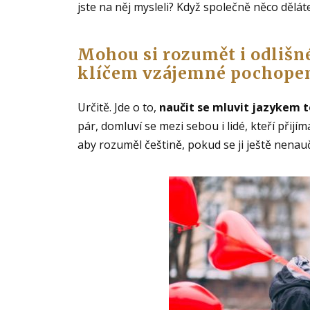
jste na něj mysleli? Když společně něco dělát
Mohou si rozumět i odlišn
klíčem vzájemné pochope
Určitě. Jde o to,
naučit se mluvit jazykem 
pár, domluví se mezi sebou i lidé, kteří přijí
aby rozuměl češtině, pokud se ji ještě nenauč