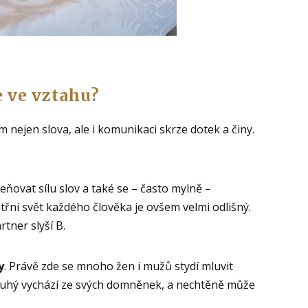
e ve vztahu?
 nejen slova, ale i komunikaci skrze dotek a činy.
ovat sílu slov a také se – často mylně –
třní svět každého člověka je ovšem velmi odlišný.
rtner slyší B.
y
. Právě zde se mnoho žen i mužů stydí mluvit
 druhý vychází ze svých domněnek, a nechtěně může