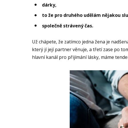
dárky,
to že pro druhého udělám nějakou sl
společně strávený čas.
Už chápete, že zatímco jedna žena je nadšen
který jí její partner věnuje, a třetí zase po t
hlavní kanál pro přijímání lásky, máme tendenc