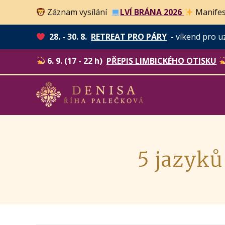
Záznam vysílání
LVÍ BRÁNA 2026
Manifes
28. - 30. 8.
RETREAT PRO PÁRY
-
víkend pro u
6. 9. (17 - 22 h)
PŘEPIS LIMBICKÉHO OTISKU
5 jazyků