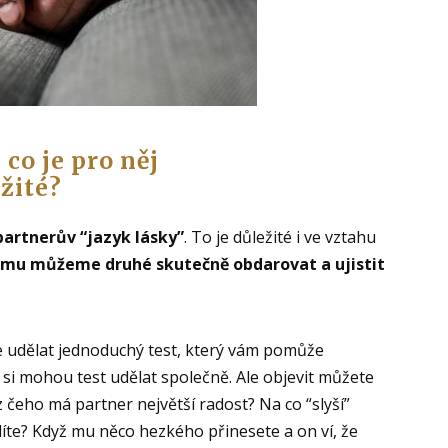
co je pro něj
žité?
partnerův “jazyk lásky”
. To je důležité i ve vztahu
omu můžeme druhé skutečně obdarovat a ujistit
 udělat jednoduchý test, který vám pomůže
i si mohou test udělat společně. Ale objevit můžete
z čeho má partner největší radost? Na co “slyší”
álíte? Když mu něco hezkého přinesete a on ví, že