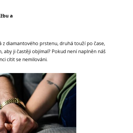
užbu a
á z diamantového prstenu, druhá touží po čase,
om, aby ji častěji objímal? Pokud není naplněn náš
i cítit se nemilováni.