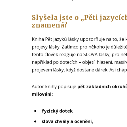
Slyšela jste o „Pěti jazycí
znamená?
Kniha Pět jazyků lásky upozorňuje na to, že 
projevy lásky. Zatímco pro někoho je důležité s
tento člověk reaguje na SLOVA lásky, pro ně
například po dotecích – objetí, hlazení, masír
projevem lásky, když dostane dárek. Asi chápe
Autor knihy popisuje
pět základních okruhů
milováni:
fyzický dotek
slova chvály a ocenění,