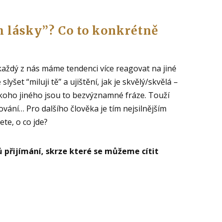
ch lásky”? Co to konkrétně
každý z nás máme tendenci více reagovat na jiné
lyšet “miluji tě” a ujištění, jak je skvělý/skvělá –
koho jiného jsou to bezvýznamné fráze. Touží
ování… Pro dalšího člověka je tím nejsilnějším
te, o co jde?
 přijímání, skrze které se můžeme cítit