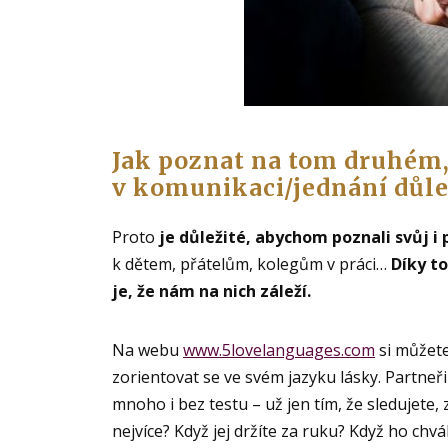
Jak poznat na tom druhém, 
v komunikaci/jednání důle
Proto
je důležité, abychom poznali svůj i 
k dětem, přátelům, kolegům v práci…
Díky t
je, že nám na nich záleží.
Na webu
www.5lovelanguages.com
si můžete
zorientovat se ve svém jazyku lásky. Partneř
mnoho i bez testu – už jen tím, že sledujete, 
nejvíce? Když jej držíte za ruku? Když ho chv