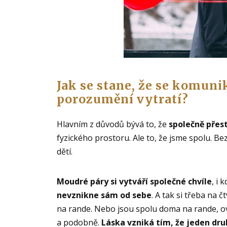
Jak se stane, že se komun
porozumění vytratí?
Hlavním z důvodů bývá to, že
společně přes
fyzického prostoru. Ale to, že jsme spolu. Be
dětí.
Moudré páry si vytváří společné chvíle
, i 
nevznikne sám od sebe
. A tak si třeba na č
na rande. Nebo jsou spolu doma na rande, 
a podobně.
Láska vzniká tím, že jeden d