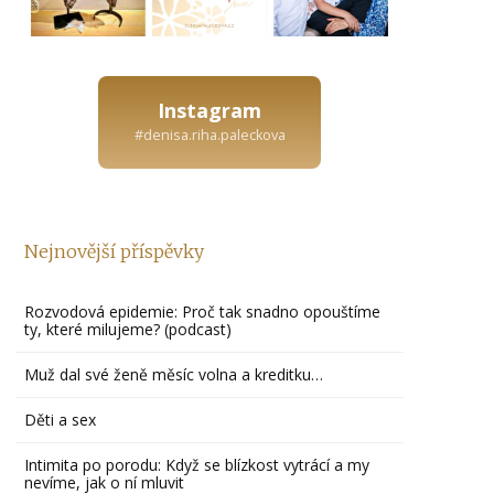
Instagram
#denisa.riha.paleckova
Nejnovější příspěvky
Rozvodová epidemie: Proč tak snadno opouštíme
ty, které milujeme? (podcast)
Muž dal své ženě měsíc volna a kreditku…
Děti a sex
Intimita po porodu: Když se blízkost vytrácí a my
nevíme, jak o ní mluvit