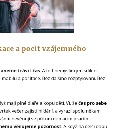
ikace a pocit vzájemného
taneme trávit čas
. A teď nemyslím jen sdílení
z mobilu a počítače. Bez dalšího rozptylování. Bez
když mají plné diáře a kopu dětí. Ví, že
čas pro sebe
tvrtek večer zajistí hlídání, a vyrazí spolu někam
ovšem nevěnují se přitom domácím pracím
ruhému věnujeme pozornost
. A když na delší dobu