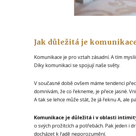
Jak důležitá je komunikac
Komunikace je pro vztah zásadní. A tím myslím
Díky komunikaci se spojují naše světy.
V současné době ovšem máme tendenci přeceň
domnívám, že co řekneme, je přece jasné. Vni
A tak se lehce může stát, že já řeknu A, ale pa
Komunikace je důležitá i v oblasti intimit
o svých prožitcích a potřebách. Pak jeden i
docházet k řadě neporozumění.