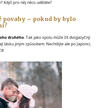
e? Když pro něj něco uděláte?
é povahy – pokud by bylo
ní?
toho druhého
. Tak jako spolu může žít dvojjazyčný
mají lásku jiným způsobem. Nechtějte ale po Japonci,
il!