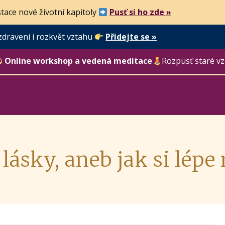
tace nové životní kapitoly
Pusť si ho zde »
zdravení i rozkvět vztahu
Přidejte se »
Online workshop a vedená meditace
Rozpusť staré vz
 lásky, aneb jak si lépe