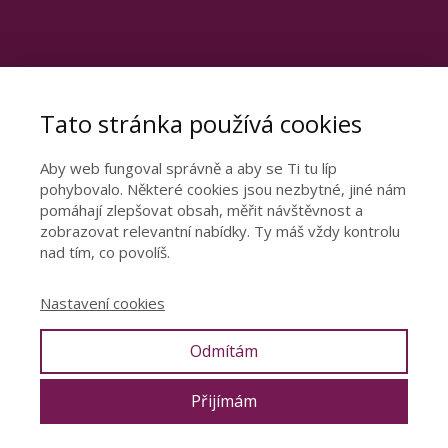
Tato stránka používá cookies
Aby web fungoval správně a aby se Ti tu líp
pohybovalo. Některé cookies jsou nezbytné, jiné nám
Otevřete dveře ke
pomáhají zlepšovat obsah, měřit návštěvnost a
zobrazovat relevantní nabídky. Ty máš vždy kontrolu
šťastnému vztahu
nad tím, co povolíš.
Podívejte se video, ve kterém se dozvíte
Nastavení cookies
nejdůležitější poznatky z mé 15leté praxe.
Odmítám
CHCI ŠŤASTNÝ VZTAH
Přijímám