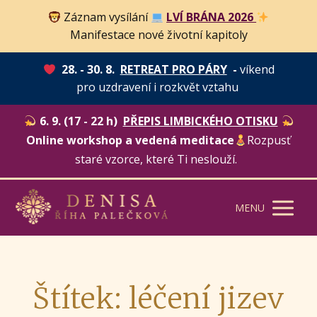
Záznam vysílání
LVÍ BRÁNA 2026
Manifestace nové životní kapitoly
28. - 30. 8.
RETREAT PRO PÁRY
-
víkend
pro uzdravení i rozkvět vztahu
6. 9. (17 - 22 h)
PŘEPIS LIMBICKÉHO OTISKU
Online workshop a vedená meditace
Rozpusť
staré vzorce, které Ti neslouží.
MENU
Štítek: léčení jizev