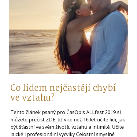
Co lidem nejčastěji chybí
ve vztahu?
Tento článek psaný pro ČasOpis ALLfest 2019 si
můžete přečíst ZDE. Již více než 16 let učíte lidi, jak
být šťastní ve svém životě, vztahu a intimitě. Učíte
laické i profesionální výcviky Celostní smyslné