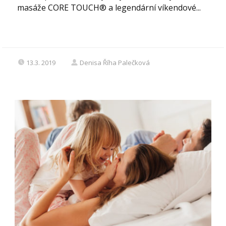
masáže CORE TOUCH® a legendární víkendové...
13.3. 2019
Denisa Říha Palečková