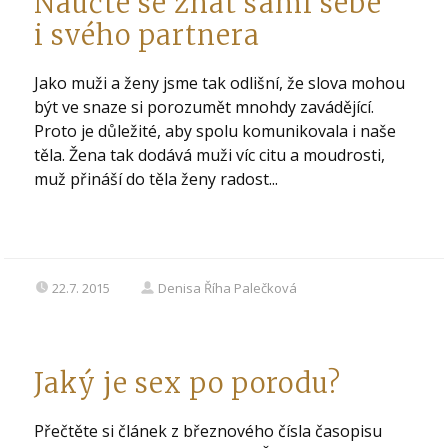
Naučte se znát sami sebe
i svého partnera
Jako muži a ženy jsme tak odlišní, že slova mohou
být ve snaze si porozumět mnohdy zavádějící.
Proto je důležité, aby spolu komunikovala i naše
těla. Žena tak dodává muži víc citu a moudrosti,
muž přináší do těla ženy radost...
22.7. 2015
Denisa Říha Palečková
Jaký je sex po porodu?
Přečtěte si článek z březnového čísla časopisu