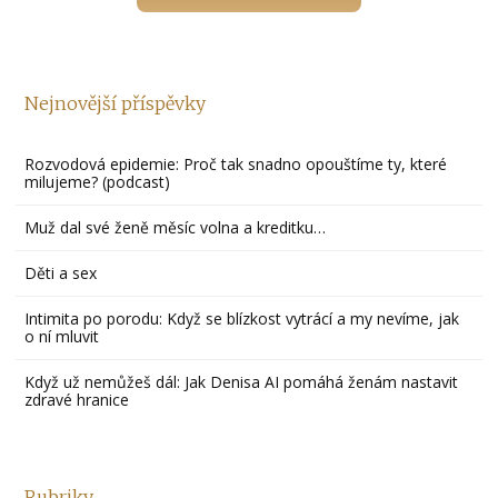
Nejnovější příspěvky
Rozvodová epidemie: Proč tak snadno opouštíme ty, které
milujeme? (podcast)
Muž dal své ženě měsíc volna a kreditku…
Děti a sex
Intimita po porodu: Když se blízkost vytrácí a my nevíme, jak
o ní mluvit
Když už nemůžeš dál: Jak Denisa AI pomáhá ženám nastavit
zdravé hranice
Rubriky