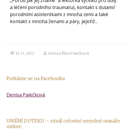
„Porod jak jej známe“ a lektorka výcviků pro duly
a léčení porodního traumatu), kontakt s dulami/
porodními asistentkami z mnoha zemí a také
kontakt s mnoha ženami a páry, jejichž...
12.11. 2012
Denisa Říha Palečková
Potkáme se na Facebooku
Denisa Palečková
UMĚNÍ DOTEKU – rituál celostní smyslné masáže
online