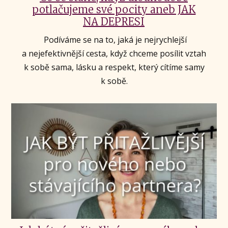
potlačujeme své pocity aneb JAK
NA DEPRESI
Podíváme se na to, jaká je nejrychlejší
a nejefektivnější cesta, když chceme posílit vztah
k sobě sama, lásku a respekt, který cítíme samy
k sobě.