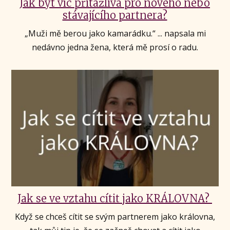
Jak být víc přitažlivá pro nového nebo
stávajícího partnera?
„Muži mě berou jako kamarádku.“ ... napsala mi
nedávno jedna žena, která mě prosí o radu.
Jak se ve vztahu cítit jako KRÁLOVNA?
Když se chceš cítit se svým partnerem jako královna,