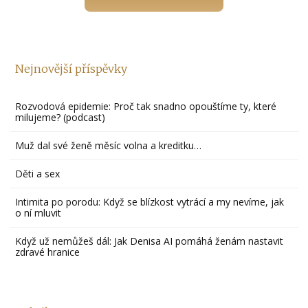
Nejnovější příspěvky
Rozvodová epidemie: Proč tak snadno opouštíme ty, které
milujeme? (podcast)
Muž dal své ženě měsíc volna a kreditku…
Děti a sex
Intimita po porodu: Když se blízkost vytrácí a my nevíme, jak
o ní mluvit
Když už nemůžeš dál: Jak Denisa AI pomáhá ženám nastavit
zdravé hranice