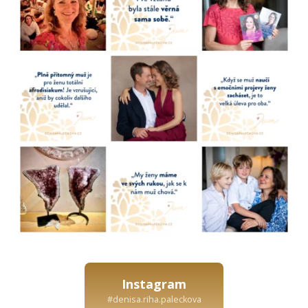
Instagram
#denisa.riha.paleckova