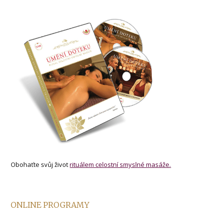
Obohaťte svůj život
rituálem celostní smyslné masáže.
ONLINE PROGRAMY