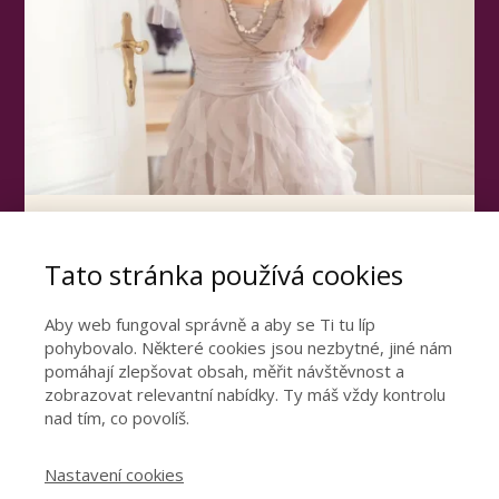
Otevřete dveře ke
Tato stránka používá cookies
šťastnému vztahu
Podívejte se video, ve kterém se dozvíte
Aby web fungoval správně a aby se Ti tu líp
pohybovalo. Některé cookies jsou nezbytné, jiné nám
nejdůležitější poznatky z mé 15leté praxe.
pomáhají zlepšovat obsah, měřit návštěvnost a
zobrazovat relevantní nabídky. Ty máš vždy kontrolu
nad tím, co povolíš.
CHCI ŠŤASTNÝ VZTAH
Nastavení cookies