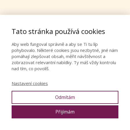
Tato stránka používá cookies
20.5. 2019
Denisa Říha Palečková
Aby web fungoval správně a aby se Ti tu líp
pohybovalo. Některé cookies jsou nezbytné, jiné nám
Od roku 2002 pracuji jako lektorka v oblasti intimity
pomáhají zlepšovat obsah, měřit návštěvnost a
a vztahů. V Čechách a na Slovensku jsme spolu
zobrazovat relevantní nabídky. Ty máš vždy kontrolu
nad tím, co povolíš.
s Richardem Vojíkem rozšířili
celostní smyslnou
(dříve tantrickou) masáž
(skrze osobní praxi od
Nastavení cookies
2001, kurzy od 2005 a od 2007 profesionální
masážní studio Tantra Spa – dnes
ARKAYA®
)
Odmítám
a
vaginální mapování
(od 2012).
Přijímám
Vaginální mapování
– navzdory tomu, o jak intimní
dotekovou techniku se jedná – se rozšířilo již