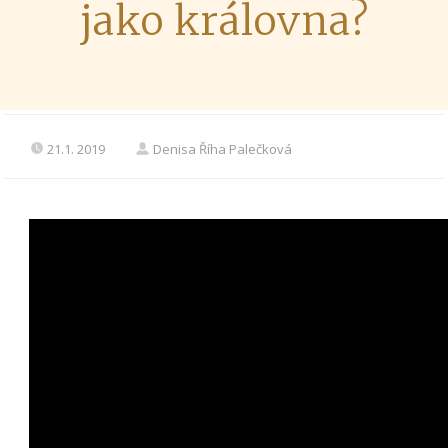
jako královna?
21.1. 2019
Denisa Říha Palečková