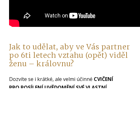
Jak to udělat, aby ve Vás partner
po 6ti letech vztahu (opět) viděl
ženu – královnu?
Dozvíte se i krátké, ale velmi účinné
CVIČENÍ
PRO POSÍLENÍ UVĚDOMĚNÍ SVÉ VLASTNÍ
HODNOTY
.
Chcete se dozvídat o nových inspiračních
videích?
Přihlaste se k odběru mých videí
na YouTube