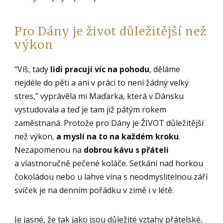
Pro Dány je život důležitější než
výkon
“Víš, tady
lidi pracují víc na pohodu
, děláme
nejdéle do pěti a ani v práci to není žádný velký
stres,” vyprávěla mi Maďarka, která v Dánsku
vystudovala a teď je tam již pátým rokem
zaměstnaná. Protože pro Dány je ŽIVOT důležitější
než výkon,
a myslí na to na každém kroku
.
Nezapomenou na
dobrou kávu s přáteli
a vlastnoručně pečené koláče. Setkání nad horkou
čokoládou nebo u lahve vína s neodmyslitelnou září
svíček je na denním pořádku v zimě i v létě.
Je jasné, že tak jako jsou důležité vztahy přátelské,