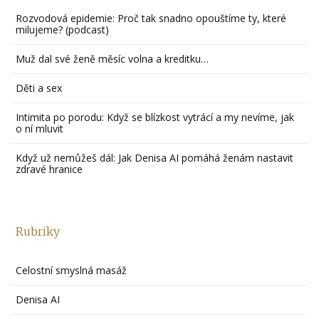
Rozvodová epidemie: Proč tak snadno opouštíme ty, které
milujeme? (podcast)
Muž dal své ženě měsíc volna a kreditku…
Děti a sex
Intimita po porodu: Když se blízkost vytrácí a my nevíme, jak
o ní mluvit
Když už nemůžeš dál: Jak Denisa AI pomáhá ženám nastavit
zdravé hranice
Rubriky
Celostní smyslná masáž
Denisa AI