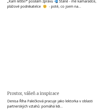
„Kam letíte?“ posílám zprávu
Stáně - mé kamarádce,
plážové podnikatelce
- poté, co jsem na…
Prostor, vášeň a inspirace
Denisa Říha Palečková pracuje jako lektorka v oblasti
partnerských vztahů: pomáhá lidi…