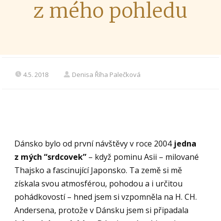
z mého pohledu
4.5. 2018
Denisa Říha Palečková
Dánsko bylo od první návštěvy v roce 2004
jedna
z mých “srdcovek”
– když pominu Asii – milované
Thajsko a fascinující Japonsko. Ta země si mě
získala svou atmosférou, pohodou a i určitou
pohádkovostí – hned jsem si vzpomněla na H. CH.
Andersena, protože v Dánsku jsem si připadala