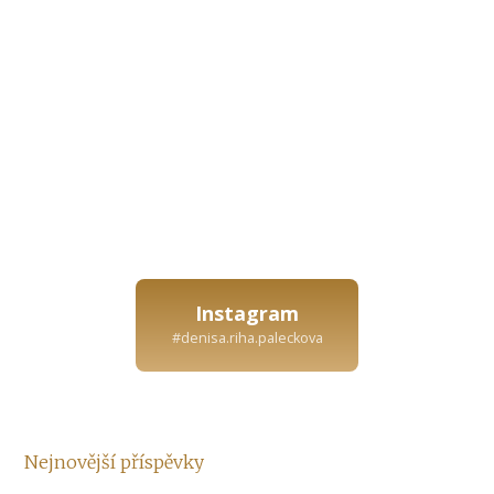
Instagram
#denisa.riha.paleckova
Nejnovější příspěvky