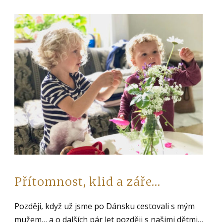
Přítomnost, klid a záře…
Později, když už jsme po Dánsku cestovali s mým
mužem… a o dalších pár let později s našimi dětmi…