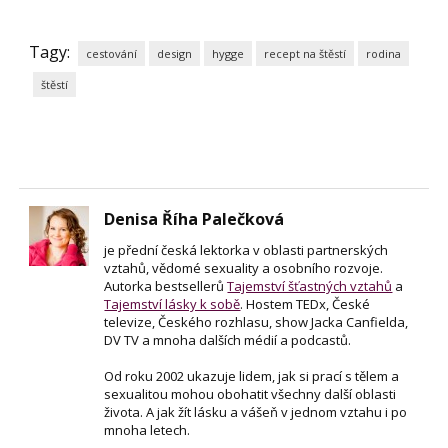
Tagy:
cestování
design
hygge
recept na štěstí
rodina
štěstí
Denisa Říha Palečková
je přední česká lektorka v oblasti partnerských
vztahů, vědomé sexuality a osobního rozvoje.
Autorka bestsellerů
Tajemství šťastných vztahů
a
Tajemství lásky k sobě
. Hostem TEDx, České
televize, Českého rozhlasu, show Jacka Canfielda,
DV TV a mnoha dalších médií a podcastů.
Od roku 2002 ukazuje lidem, jak si prací s tělem a
sexualitou mohou obohatit všechny další oblasti
života. A jak žít lásku a vášeň v jednom vztahu i po
mnoha letech.