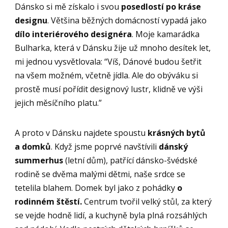
Dánsko si mě získalo i svou
posedlostí po kráse
designu
. Většina běžných domácností vypadá jako
dílo interiérového designéra
. Moje kamarádka
Bulharka, která v Dánsku žije už mnoho desítek let,
mi jednou vysvětlovala: “Víš, Dánové budou šetřit
na všem možném, včetně jídla. Ale do obýváku si
prostě musí pořídit designový lustr, klidně ve výši
jejich měsíčního platu.”
A proto v Dánsku najdete spoustu
krásných bytů
a domků
. Když jsme poprvé navštívili
dánský
summerhus
(letní dům), patřící dánsko-švédské
rodině se dvěma malými dětmi, naše srdce se
tetelila blahem. Domek byl jako z pohádky
o
rodinném štěstí.
Centrum tvořil velký stůl, za který
se vejde hodně lidí, a kuchyně byla plná rozsáhlých