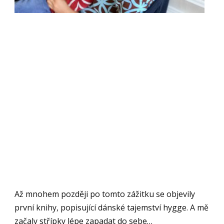
Až mnohem později po tomto zážitku se objevily
první knihy, popisující dánské tajemství hygge. A mě
začaly střípky lépe zapadat do sebe…