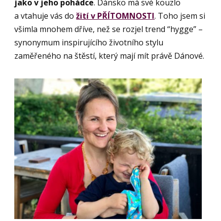
jako v jeho pohádce
. Dánsko má své kouzlo
a vtahuje vás do
žití v PŘÍTOMNOSTI
. Toho jsem si
všimla mnohem dříve, než se rozjel trend “hygge” –
synonymum inspirujícího životního stylu
zaměřeného na štěstí, který mají mít právě Dánové.