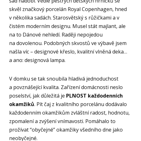
sad nádobí. Vedle pestrých dětských hrníčků se
skvěl značkový porcelán Royal Copenhagen, hned
v několika sadách. Starosvětský s růžičkami a v
čistém moderním designu. Musel stát majlant, ale
na to Dánové nehledí. Raději nepojedou
na dovolenou. Podobných skvostů ve výbavě jsem
našla víc – designové křeslo, kvalitní vlněná deka…
a ano: designová lampa.
V domku se tak snoubila hladivá jednoduchost
a povznášející kvalita. Zařízení domácnosti neslo
poselství, jak důležitá je
PLNOST každodenních
okamžiků
. Pít čaj z kvalitního porcelánu dodávalo
každodenním okamžikům zvláštní radost, hodnotu,
zpomalení a zvýšení vnímavosti. Pomáhalo to
prožívat “obyčejné” okamžiky všedního dne jako
neobyčejné.