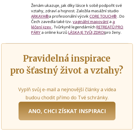
Ženám ukazuje, jak díky lásce k sobě podpořit své
vztahy, zdraví a hojnost. Založila masážní studio
ARKAYA®
a profesionální výcvik
CORE TOUCH®
. Do
Čech zavedla také tzv.
vaginální mapování
a
a
léčení jizev
. Tvůrkyně legendárních
RETREATŮ PRO
PÁRY
a online kurzů
LÁSKA JE TVŮJ ZDROJ
pro ženy.
Pravidelná inspirace
pro šťastný život a vztahy?
Vyplň svůj e-mail a nejnovější články a videa
budou chodit přímo do Tvé schránky.
ANO, CHCI ZÍSKAT INSPIRACI