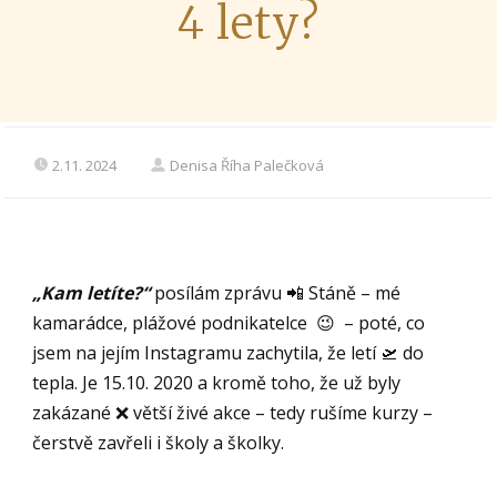
4 lety?
2.11. 2024
Denisa Říha Palečková
„Kam letíte?“
posílám zprávu 📲 Stáně – mé
kamarádce, plážové podnikatelce 😉 – poté, co
jsem na jejím Instagramu zachytila, že letí 🛫 do
tepla. Je 15.10. 2020 a kromě toho, že už byly
zakázané ❌ větší živé akce – tedy rušíme kurzy –
čerstvě zavřeli i školy a školky.