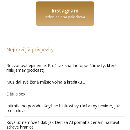
Instagram
#denisa.riha.paleckova
Nejnovější příspěvky
Rozvodová epidemie: Proč tak snadno opouštíme ty, které
milujeme? (podcast)
Muž dal své ženě měsíc volna a kreditku…
Děti a sex
Intimita po porodu: Když se blízkost vytrácí a my nevíme, jak
o ní mluvit
Když už nemůžeš dál: Jak Denisa AI pomáhá ženám nastavit
zdravé hranice