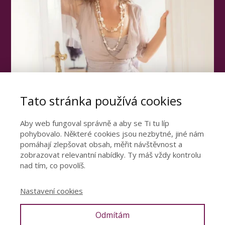
Tato stránka používá cookies
Aby web fungoval správně a aby se Ti tu líp
pohybovalo. Některé cookies jsou nezbytné, jiné nám
pomáhají zlepšovat obsah, měřit návštěvnost a
Otevřete dveře ke
zobrazovat relevantní nabídky. Ty máš vždy kontrolu
šťastnému vztahu
nad tím, co povolíš.
Podívejte se video, ve kterém se dozvíte
Nastavení cookies
nejdůležitější poznatky z mé 15leté praxe.
Odmítám