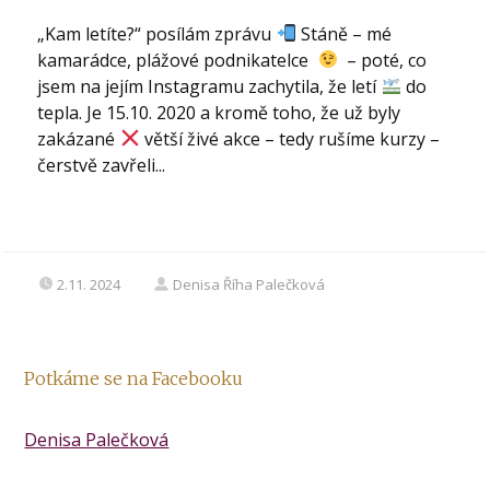
„Kam letíte?“ posílám zprávu
Stáně – mé
kamarádce, plážové podnikatelce
– poté, co
jsem na jejím Instagramu zachytila, že letí
do
tepla. Je 15.10. 2020 a kromě toho, že už byly
zakázané
větší živé akce – tedy rušíme kurzy –
čerstvě zavřeli...
2.11. 2024
Denisa Říha Palečková
Potkáme se na Facebooku
Denisa Palečková