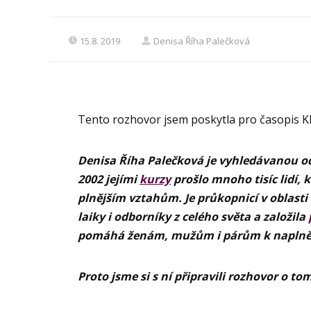
15.8. 2019
Denisa Říha Palečková
Tento rozhovor jsem poskytla pro časopis 
Denisa Říha Palečková je vyhledávanou odb
2002 jejími
kurzy
prošlo mnoho tisíc lidí,
plnějším vztahům. Je průkopnicí v oblasti l
laiky i odborníky z celého světa a založila
pomáhá ženám, mužům i párům k naplněn
Proto jsme si s ní připravili rozhovor o to