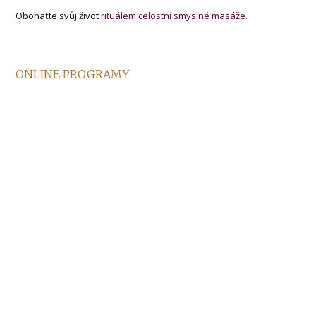
Obohaťte svůj život
rituálem celostní smyslné masáže.
ONLINE PROGRAMY
Zlepšete svůj život z pohodlí domova.
Inspirujte se, kdekoliv jste, díky záznamům oblíbených
webinářů a online programům.