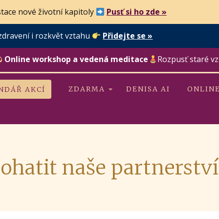
tace nové životní kapitoly
Pusť si ho zde »
zdravení i rozkvět vztahu
Přidejte se »
Online workshop a vedená meditace
Rozpusť staré vz
ZDARMA
DENISA AI
ONLIN
NDÁŘ AKCÍ
hatit naše partnerství,