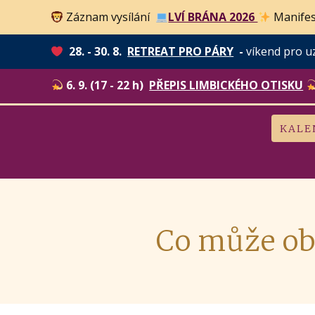
Záznam vysílání
LVÍ BRÁNA 2026
Manifes
28. - 30. 8.
RETREAT PRO PÁRY
-
víkend pro u
6. 9. (17 - 22 h)
PŘEPIS LIMBICKÉHO OTISKU
KALE
Co může obo