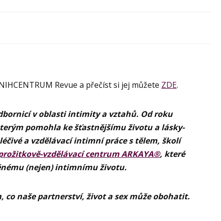
KNIHCENTRUM Revue a přečíst si jej můžete
ZDE
.
ornicí v oblasti intimity a vztahů. Od roku
 kterým pomohla ke šťastnějšímu životu a lásky-
éčivé a vzdělávací intimní práce s tělem, školí
prožitkově-vzdělávací centrum ARKAYA®
, které
ému (nejen) intimnímu životu.
m, co naše partnerství, život a sex může obohatit.