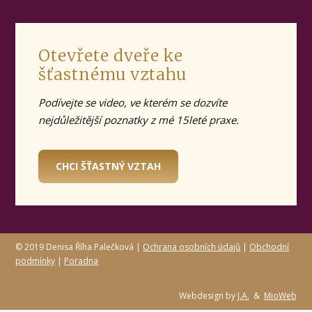
Otevřete dveře ke
šťastnému vztahu
Podívejte se video, ve kterém se dozvíte
nejdůležitější poznatky z mé 15leté praxe.
CHCI ŠŤASTNÝ VZTAH
© 2019 Denisa Říha Palečková |
Ochrana osobních údajů
|
Obchodní
podmínky
|
Poradna
Webdesign by
J.A.
&
MioWeb