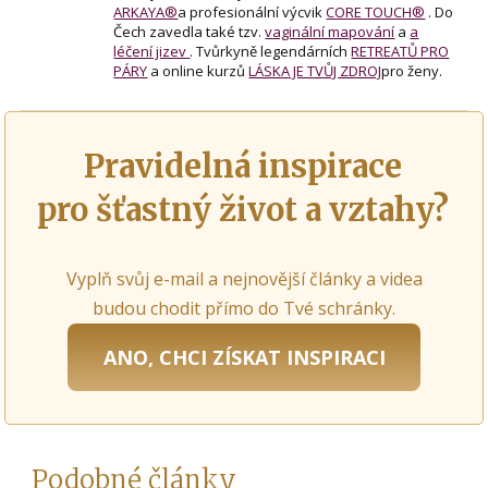
ARKAYA®
a profesionální výcvik
CORE TOUCH®
. Do
Čech zavedla také tzv.
vaginální mapování
a
a
léčení jizev
. Tvůrkyně legendárních
RETREATŮ PRO
PÁRY
a online kurzů
LÁSKA JE TVŮJ ZDROJ
pro ženy.
Pravidelná inspirace
pro šťastný život a vztahy?
Vyplň svůj e-mail a nejnovější články a videa
budou chodit přímo do Tvé schránky.
ANO, CHCI ZÍSKAT INSPIRACI
Podobné články