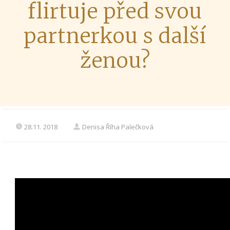
flirtuje před svou
partnerkou s další
ženou?
28.11. 2018
Denisa Říha Palečková