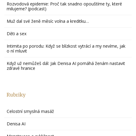
Rozvodová epidemie: Proč tak snadno opouštíme ty, které
milujeme? (podcast)
Muž dal své ženě měsíc volna a kreditku…
Děti a sex
Intimita po porodu: Když se blízkost vytrácí a my nevíme, jak
o ní mluvit
Když už nemůžeš dál: Jak Denisa AI pomáhá ženám nastavit
zdravé hranice
Rubriky
Celostní smyslná masáž
Denisa AI