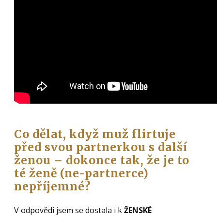
Co dělat, když muž flirtuje
před svou partnerkou s další
ženou – dokonce tak, že je to
té ženě (ne-partnerce)
nepříjemné?
V odpovědi jsem se dostala i k
ŽENSKÉ