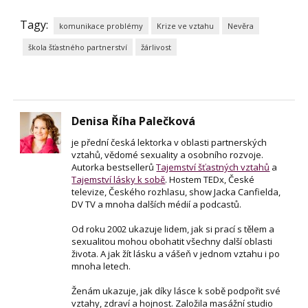
Tagy:
komunikace problémy
Krize ve vztahu
Nevěra
škola šťastného partnerství
žárlivost
Denisa Říha Palečková
je přední česká lektorka v oblasti partnerských
vztahů, vědomé sexuality a osobního rozvoje.
Autorka bestsellerů
Tajemství šťastných vztahů
a
Tajemství lásky k sobě
. Hostem TEDx, České
televize, Českého rozhlasu, show Jacka Canfielda,
DV TV a mnoha dalších médií a podcastů.
Od roku 2002 ukazuje lidem, jak si prací s tělem a
sexualitou mohou obohatit všechny další oblasti
života. A jak žít lásku a vášeň v jednom vztahu i po
mnoha letech.
Ženám ukazuje, jak díky lásce k sobě podpořit své
vztahy, zdraví a hojnost. Založila masážní studio