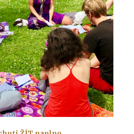
 chuti ŽÍT naplno.