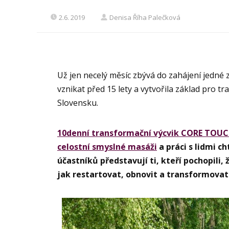
2.6. 2019
Denisa Říha Palečková
Už jen necelý měsíc zbývá do zahájení jedné z
vznikat před 15 lety a vytvořila základ pro t
Slovensku.
10denní transformační výcvik CORE TOU
celostní smyslné masáži
a práci s lidmi c
účastníků představují ti, kteří pochopili, 
jak restartovat, obnovit a transformovat u