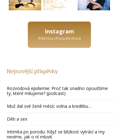
Instagram
#denisa.riha.paleckova
Nejnovější příspěvky
Rozvodová epidemie: Proč tak snadno opouštíme
ty, které milujeme? (podcast)
Muž dal své ženě měsíc volna a kreditku…
Děti a sex
Intimita po porodu: Když se blízkost vytrácí a my
nevíme, jak o ní mluvit