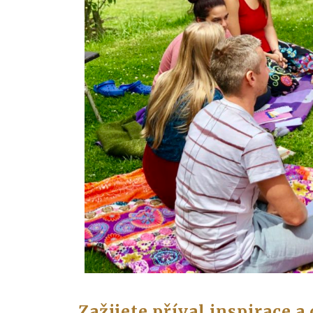
Zažijete příval inspirace a