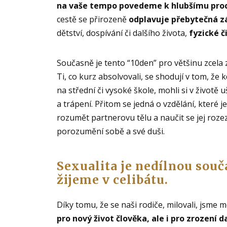
na vaše tempo povedeme k hlubšímu procí
cestě se přirozeně
odplavuje přebytečná zá
dětství, dospívání či dalšího života,
fyzické č
Současně je tento “10den” pro většinu zcela
Ti, co kurz absolvovali, se shodují v tom, že
na střední či vysoké škole, mohli si v živo
a trápení. Přitom se jedná o vzdělání, které
rozumět partnerovu tělu a naučit se jej rozezn
porozumění sobě a své duši.
Sexualita je nedílnou součá
žijeme v celibátu.
Díky tomu, že se naši rodiče, milovali, jsme mo
pro nový život člověka, ale i pro zrození 