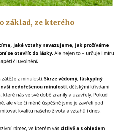
to základ, ze kterého
cítíme, jaké vztahy navazujeme, jak prožíváme
ní se otevřít do lásky.
Ale nejen to – určuje i míru
napětí či uvolnění.
 zátěže z minulosti.
Skrze vědomý, láskyplný
s naší nedořešenou minulostí
, dětskými křivdami
, které nás ve své době zranily a uzavřely. Pokud
é, ale více či méně úspěšně jsme je zavřeli pod
mitovat kvalitu našeho života a vztahů i dnes.
nzivní rámec, ve kterém vás
citlivě a s ohledem