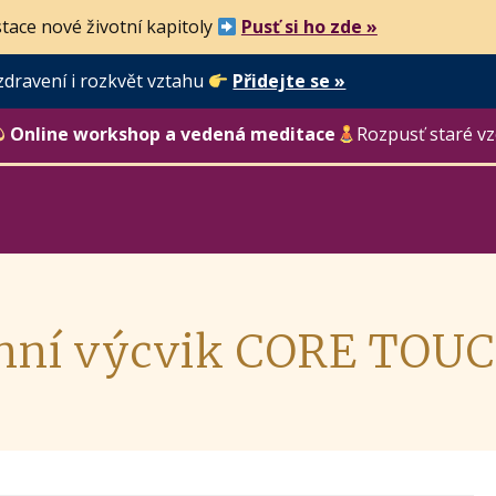
tace nové životní kapitoly
Pusť si ho zde »
zdravení i rozkvět vztahu
Přidejte se »
Online workshop a vedená meditace
Rozpusť staré vz
nní výcvik CORE TOU