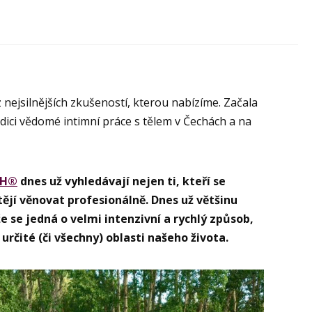
 nejsilnějších zkušeností, kterou nabízíme. Začala
radici vědomé intimní práce s tělem v Čechách a na
CH®
dnes už vyhledávají nejen ti, kteří se
htějí věnovat profesionálně. Dnes už většinu
že se jedná o velmi intenzivní a rychlý způsob,
rčité (či všechny) oblasti našeho života.