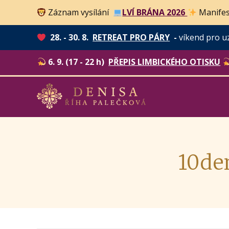
Záznam vysílání
LVÍ BRÁNA 2026
Manifes
28. - 30. 8.
RETREAT PRO PÁRY
-
víkend pro u
6. 9. (17 - 22 h)
PŘEPIS LIMBICKÉHO OTISKU
10de