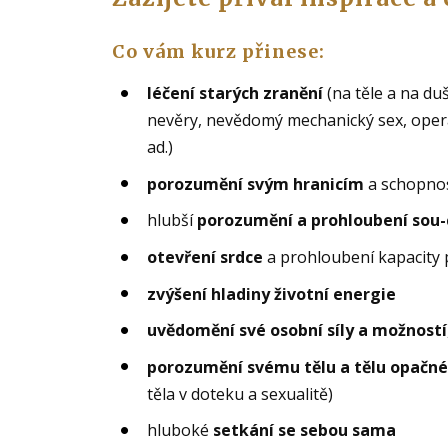
Co vám kurz přinese:
léčení starých zranění
(na těle a na duš
nevěry, nevědomý mechanický sex, oper
ad.)
porozumění svým hranicím
a schopnost
hlubší
porozumění a prohloubení sou-
otevření srdce
a prohloubení kapacity 
zvýšení hladiny životní energie
uvědomění své osobní síly a možností
porozumění svému tělu a tělu opačné
těla v doteku a sexualitě)
hluboké
setkání se sebou sama