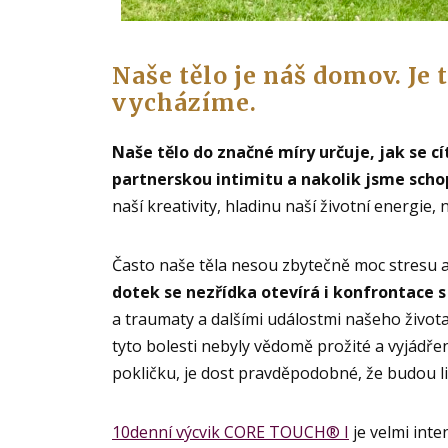
Naše tělo je náš domov. Je 
vycházíme.
Naše tělo do značné míry určuje, jak se 
partnerskou intimitu a nakolik jsme schop
naší kreativity, hladinu naší životní energie, 
Často naše těla nesou zbytečně moc stresu a
dotek se nezřídka otevírá i konfrontace 
a traumaty a dalšími událostmi našeho života
tyto bolesti nebyly vědomě prožité a vyjádřen
pokličku, je dost pravděpodobné, že budou li
10denní výcvik CORE TOUCH® I
je velmi inte