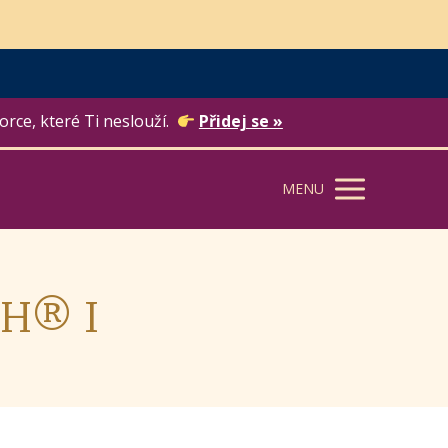
orce, které Ti neslouží.
Přidej se »
MENU
CH® I