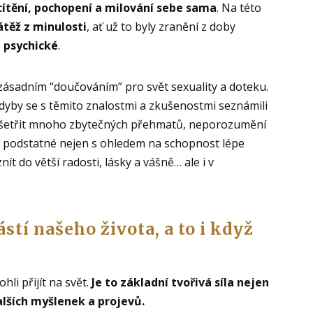
tění, pochopení a milování sebe sama
. Na této
těž z minulosti
, ať už to byly zranění z doby
i psychické
.
 zásadním “doučováním” pro svět sexuality a doteku.
 kdyby se s těmito znalostmi a zkušenostmi seznámili
tě ušetřit mnoho zbytečných přehmatů, neporozumění
 je podstatné nejen s ohledem na schopnost lépe
ít do větší radosti, lásky a vášně… ale i v
stí našeho života, a to i když
hli přijít na svět.
Je to základní tvořivá síla nejen
dalších myšlenek a projevů.