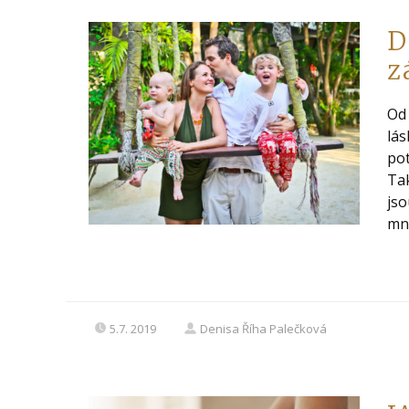
D
z
Od 
lás
pot
Tak
jso
mno
5.7. 2019
Denisa Říha Palečková