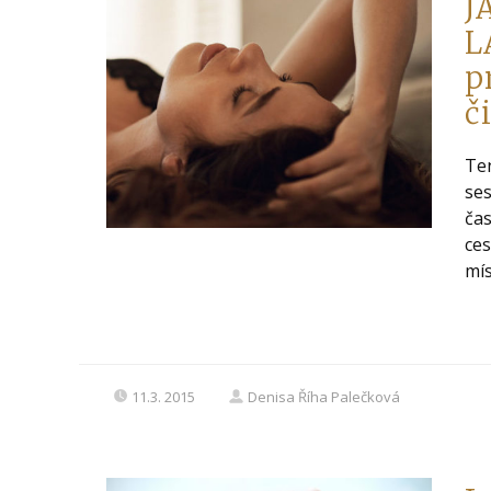
J
L
p
či
Ten
ses
čas
ces
mís
11.3. 2015
Denisa Říha Palečková