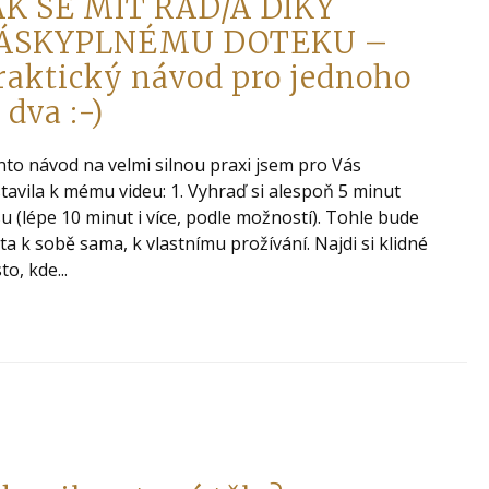
AK SE MÍT RÁD/A DÍKY
ÁSKYPLNÉMU DOTEKU –
raktický návod pro jednoho
 dva :-)
to návod na velmi silnou praxi jsem pro Vás
tavila k mému videu: 1. Vyhraď si alespoň 5 minut
u (lépe 10 minut i více, podle možností). Tohle bude
ta k sobě sama, k vlastnímu prožívání. Najdi si klidné
to, kde...