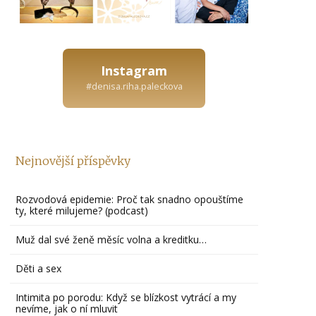
Instagram
#denisa.riha.paleckova
Nejnovější příspěvky
Rozvodová epidemie: Proč tak snadno opouštíme
ty, které milujeme? (podcast)
Muž dal své ženě měsíc volna a kreditku…
Děti a sex
Intimita po porodu: Když se blízkost vytrácí a my
nevíme, jak o ní mluvit