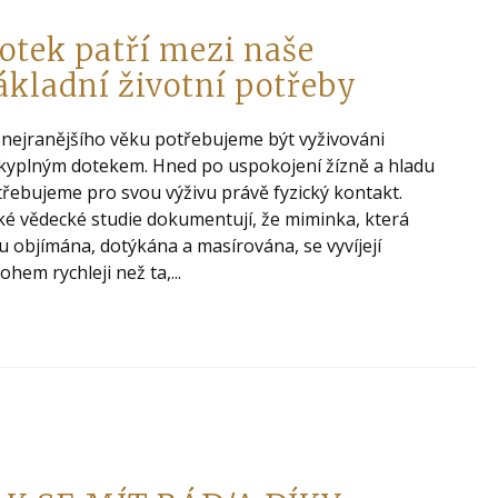
otek patří mezi naše
ákladní životní potřeby
nejranějšího věku potřebujeme být vyživováni
kyplným dotekem. Hned po uspokojení žízně a hladu
řebujeme pro svou výživu právě fyzický kontakt.
é vědecké studie dokumentují, že miminka, která
u objímána, dotýkána a masírována, se vyvíjejí
hem rychleji než ta,...