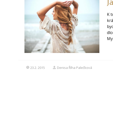
J
K t
krá
byc
dlo
Mys
23.2. 2015
Denisa Říha Palečková