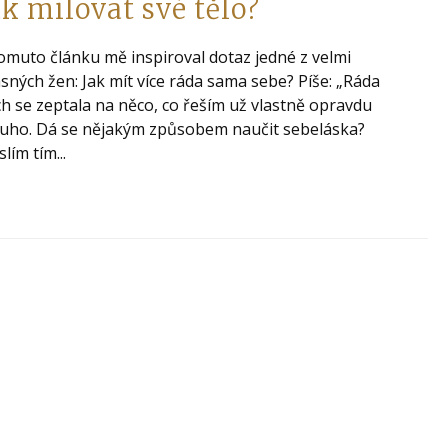
ak milovat své tělo?
omuto článku mě inspiroval dotaz jedné z velmi
sných žen: Jak mít více ráda sama sebe? Píše: „Ráda
h se zeptala na něco, co řeším už vlastně opravdu
uho. Dá se nějakým způsobem naučit sebeláska?
lím tím...