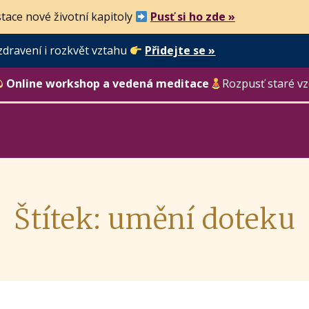
tace nové životní kapitoly
Pusť si ho zde »
zdravení i rozkvět vztahu
Přidejte se »
Online workshop a vedená meditace
Rozpusť staré vz
Štítek: umění doteku