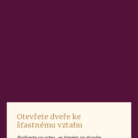
Otevřete dveře ke
šťastnému vztahu
Podívejte se video, ve kterém se dozvíte