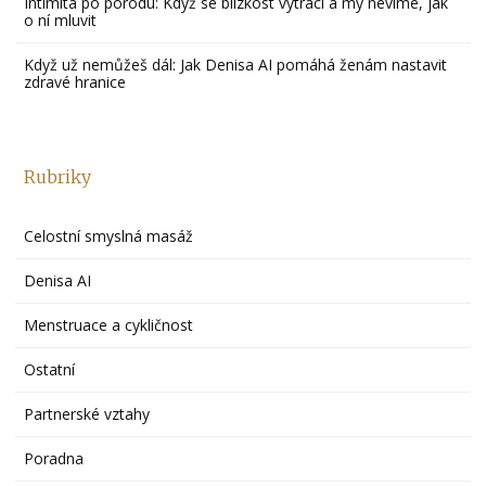
Intimita po porodu: Když se blízkost vytrácí a my nevíme, jak
o ní mluvit
Když už nemůžeš dál: Jak Denisa AI pomáhá ženám nastavit
zdravé hranice
Rubriky
Celostní smyslná masáž
Denisa AI
Menstruace a cykličnost
Ostatní
Partnerské vztahy
Poradna