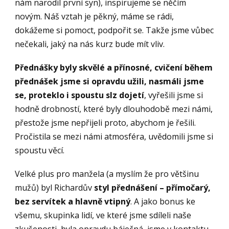
nám narodil první syn), inspirujeme se něčím
novým. Náš vztah je pěkný, máme se rádi,
dokážeme si pomoct, podpořit se. Takže jsme vůbec
nečekali, jaký na nás kurz bude mít vliv.
Přednášky byly skvělé a přínosné, cvičení během
přednášek jsme si opravdu užili, nasmáli jsme
se, proteklo i spoustu slz dojetí
, vyřešili jsme si
hodně drobností, které byly dlouhodobě mezi námi,
přestože jsme nepřijeli proto, abychom je řešili.
Pročistila se mezi námi atmosféra, uvědomili jsme si
spoustu věcí.
Velké plus pro manžela (a myslím že pro většinu
mužů) byl Richardův
styl přednášení – přímočarý,
bez servítek a hlavně vtipný
. A jako bonus ke
všemu, skupinka lidí, ve které jsme sdíleli naše