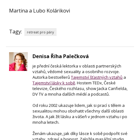
Martina a Lubo Kolárikovi
Tagy:
retreat pro páry
Denisa Říha Palečková
je přední česká lektorka v oblasti partnerských
vztahů, vědomé sexuality a osobního rozvoje.
Autorka bestsellerů
Tajemství šťastných vztahů
a
Tajemství lásky k sobě
. Hostem TEDx, České
televize, Českého rozhlasu, show Jacka Canfielda,
DV TV a mnoha dalších médií a podcastů.
Od roku 2002 ukazuje lidem, jak si prací s tělem a
sexualitou mohou obohatit všechny další oblasti
života. A jak žít lásku a vášeň v jednom vztahu i po
mnoha letech.
Ženám ukazuje, jak díky lásce k sobě podpořit své
vztahy, zdraví a hojnost. Založila masážní studio