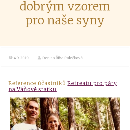
dobrým vzorem
pro naše syny
4.9. 2019
Denisa Říha Palečková
Reference účastníků
Retreatu pro páry
na Váňově statku