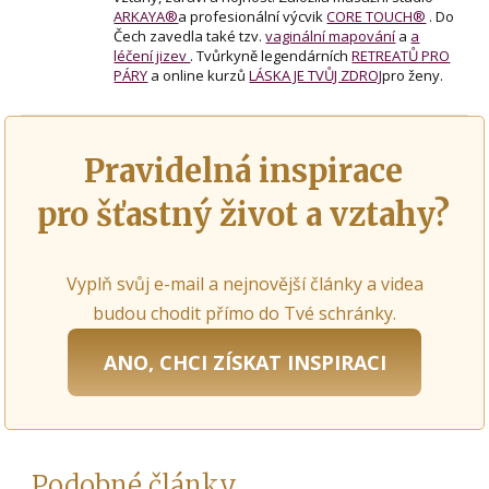
ARKAYA®
a profesionální výcvik
CORE TOUCH®
. Do
Čech zavedla také tzv.
vaginální mapování
a
a
léčení jizev
. Tvůrkyně legendárních
RETREATŮ PRO
PÁRY
a online kurzů
LÁSKA JE TVŮJ ZDROJ
pro ženy.
Pravidelná inspirace
pro šťastný život a vztahy?
Vyplň svůj e-mail a nejnovější články a videa
budou chodit přímo do Tvé schránky.
ANO, CHCI ZÍSKAT INSPIRACI
Podobné články