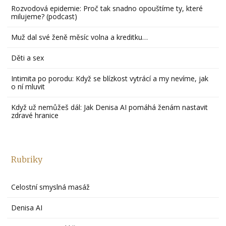
Rozvodová epidemie: Proč tak snadno opouštíme ty, které
milujeme? (podcast)
Muž dal své ženě měsíc volna a kreditku…
Děti a sex
Intimita po porodu: Když se blízkost vytrácí a my nevíme, jak
o ní mluvit
Když už nemůžeš dál: Jak Denisa AI pomáhá ženám nastavit
zdravé hranice
Rubriky
Celostní smyslná masáž
Denisa AI