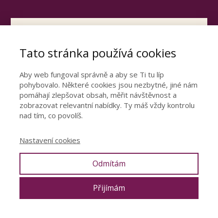
Otevřete dveře ke
Tato stránka používá cookies
šťastnému vztahu
Podívejte se video, ve kterém se dozvíte
Aby web fungoval správně a aby se Ti tu líp
pohybovalo. Některé cookies jsou nezbytné, jiné nám
nejdůležitější poznatky z mé 15leté praxe.
pomáhají zlepšovat obsah, měřit návštěvnost a
zobrazovat relevantní nabídky. Ty máš vždy kontrolu
nad tím, co povolíš.
CHCI ŠŤASTNÝ VZTAH
Nastavení cookies
Odmítám
© 2019 Denisa Říha Palečková |
Ochrana osobních údajů
|
Obchodní
podmínky
|
Poradna
Přijímám
Webdesign by
J.A.
&
MioWeb