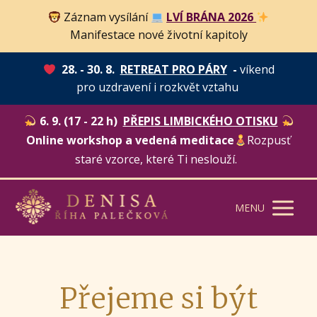
Záznam vysílání
LVÍ BRÁNA 2026
Manifestace nové životní kapitoly
28. - 30. 8.
RETREAT PRO PÁRY
-
víkend
pro uzdravení i rozkvět vztahu
6. 9. (17 - 22 h)
PŘEPIS LIMBICKÉHO OTISKU
Online workshop a vedená meditace
Rozpusť
staré vzorce, které Ti neslouží.
MENU
Přejeme si být