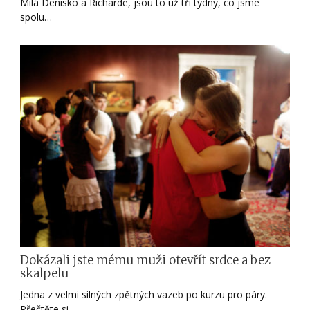
Milá Denisko a Richarde, jsou to už tři týdny, co jsme
spolu…
Dokázali jste mému muži otevřít srdce a bez
skalpelu
Jedna z velmi silných zpětných vazeb po kurzu pro páry.
Přečtěte si…