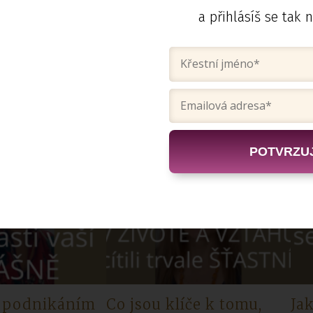
a přihlásíš se tak n
řit svou ženu
Jaký dopad má
Co
 u sebe tak
PORNOGRAFIE
při
na výkon?
na vztah? Prospívá?
mu
Škodí?
POTVRZUJ
 s podnikáním
Co jsou klíče k tomu,
Jak