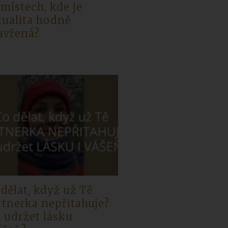
 místech, kde je
xualita hodně
avřená?
 dělat, když už Tě
rtnerka nepřitahuje?
k udržet lásku