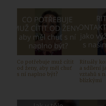
Co potřebuje muž cítit
Rituály k
od ženy, aby měl chuť
a sdílení 
s ní naplno být?
vztahů s n
blízkými