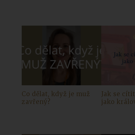
Co dělat, když je muž
Jak se cíti
zavřený?
jako králo