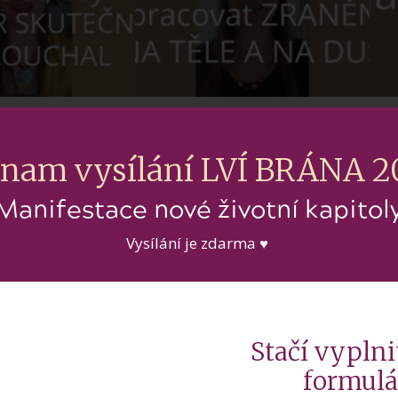
lat, aby mě
Jakým způsobem
Ja
kutečně
zpracovat ZRANĚNÍ
nam vysílání LVÍ BRÁNA 
l?
NA TĚLE A NA DUŠI
Manifestace nové životní kapitol
Vysílání je zdarma ♥
Stačí vyplni
formulá