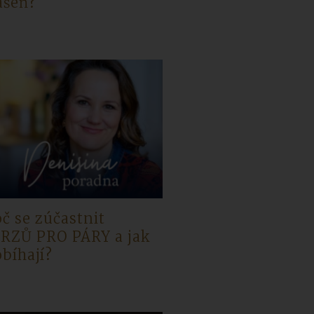
ášeň?
oč se zúčastnit
RZŮ PRO PÁRY a jak
obíhají?