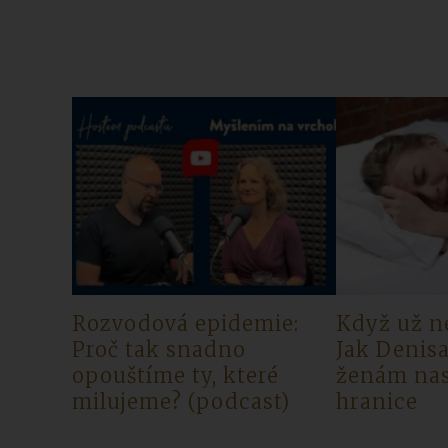
Rozvodová epidemie:
Když už n
Proč tak snadno
Jak Denis
opouštíme ty, které
ženám nas
milujeme? (podcast)
hranice