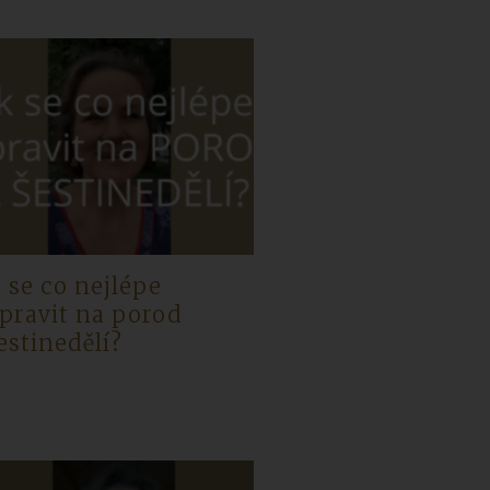
 se co nejlépe
ipravit na porod
estinedělí?