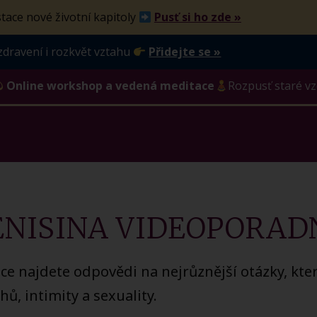
tace nové životní kapitoly
Pusť si ho zde »
zdravení i rozkvět vztahu
Přidejte se »
Online workshop a vedená meditace
Rozpusť staré vz
ENISINA VIDEOPORAD
ce najdete odpovědi na nejrůznější otázky, kter
hů, intimity a sexuality.