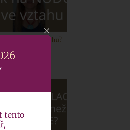
k na nudu ve vztahu?
2026
y
t tento
ř,