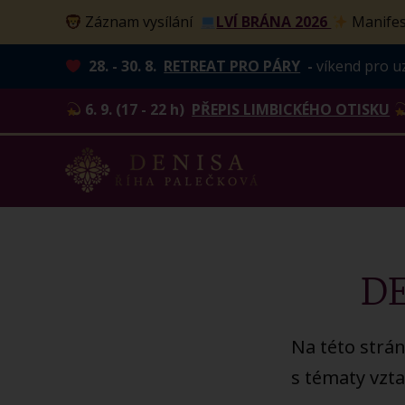
Záznam vysílání
LVÍ BRÁNA 2026
Manifes
28. - 30. 8.
RETREAT PRO PÁRY
-
víkend pro u
6. 9. (17 - 22 h)
PŘEPIS LIMBICKÉHO OTISKU
D
Na této strán
s tématy vzta