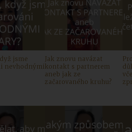
když jsme
Jak znovu navázat
Pro
ni nevhodnými
kontakt s partnerem
důl
aneb jak ze
vč
začarovaného kruhu?
zp