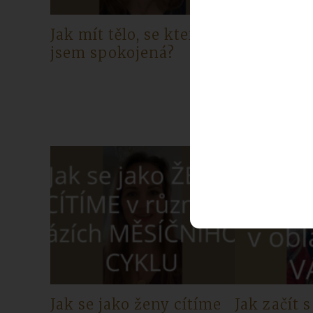
Jak mít tělo, se kterým
Jak podpo
jsem spokojená?
v tom, aby
netlačila 
Jak se jako ženy cítíme
Jak začít