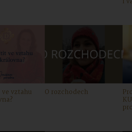
i v
t ve vztahu
O rozchodech
Pr
vna?
KU
pr