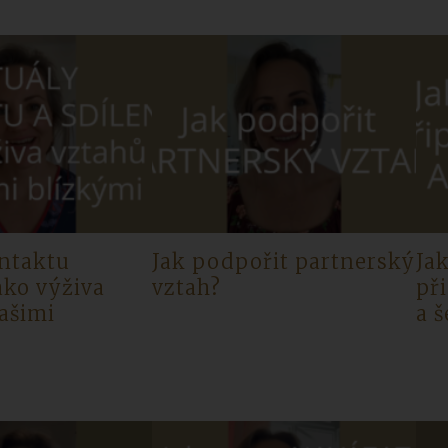
ontaktu
Jak podpořit partnerský
Jak
jako výživa
vztah?
př
ašimi
a š