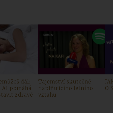
emůžeš dál:
Tajemství skutečně
JA
a AI pomáhá
naplňujícího letního
O 
tavit zdravé
vztahu