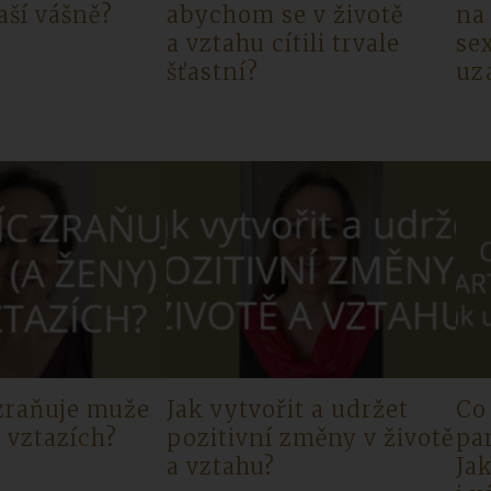
vaší vášně?
abychom se v životě
na
a vztahu cítili trvale
se
šťastní?
uz
 zraňuje muže
Jak vytvořit a udržet
Co
e vztazích?
pozitivní změny v životě
pa
a vztahu?
Ja