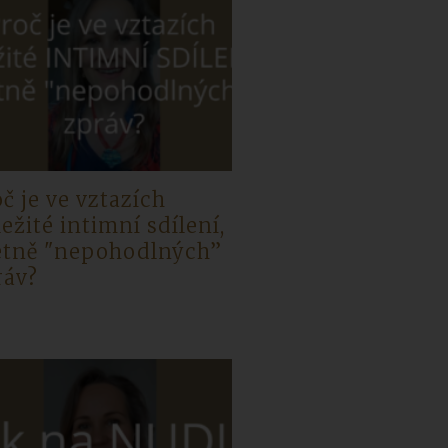
č je ve vztazích
ežité intimní sdílení,
etně "nepohodlných”
ráv?