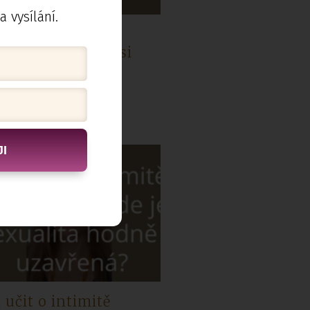
a vysílání.
 když ejakulace
chází dříve, než si
ž přeje?
I
 učit o intimitě