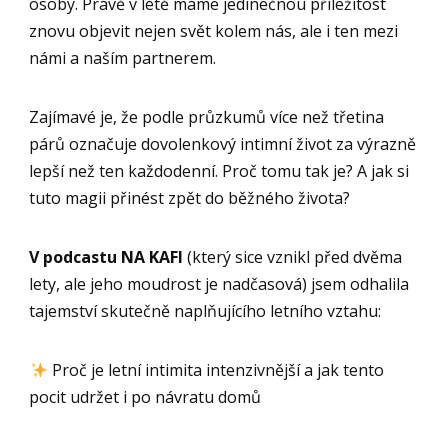
osoby. Právě v létě máme jedinečnou příležitost
znovu objevit nejen svět kolem nás, ale i ten mezi
námi a naším partnerem.
Zajímavé je, že podle průzkumů více než třetina
párů označuje dovolenkový intimní život za výrazně
lepší než ten každodenní. Proč tomu tak je? A jak si
tuto magii přinést zpět do běžného života?
V podcastu NA KAFI
(který sice vznikl před dvěma
lety, ale jeho moudrost je nadčasová) jsem odhalila
tajemství skutečně naplňujícího letního vztahu:
Proč je letní intimita intenzivnější a jak tento
pocit udržet i po návratu domů