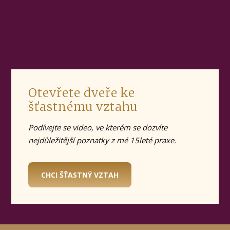
Otevřete dveře ke
šťastnému vztahu
Podívejte se video, ve kterém se dozvíte
nejdůležitější poznatky z mé 15leté praxe.
CHCI ŠŤASTNÝ VZTAH