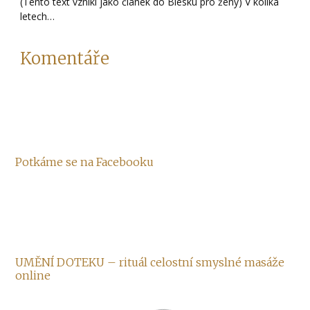
(Tento text vznikl jako článek do Blesku pro ženy) V kolika
letech…
Komentáře
Potkáme se na Facebooku
UMĚNÍ DOTEKU – rituál celostní smyslné masáže
online