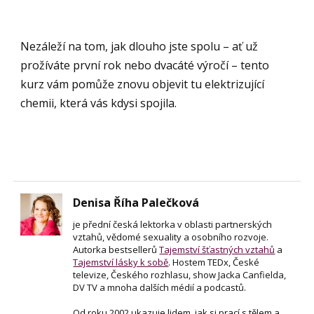
Nezáleží na tom, jak dlouho jste spolu – ať už
prožíváte první rok nebo dvacáté výročí – tento
kurz vám pomůže znovu objevit tu elektrizující
chemii, která vás kdysi spojila.
Denisa Říha Palečková
je přední česká lektorka v oblasti partnerských
vztahů, vědomé sexuality a osobního rozvoje.
Autorka bestsellerů
Tajemství šťastných vztahů
a
Tajemství lásky k sobě
. Hostem TEDx, České
televize, Českého rozhlasu, show Jacka Canfielda,
DV TV a mnoha dalších médií a podcastů.
Od roku 2002 ukazuje lidem, jak si prací s tělem a