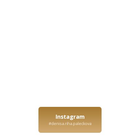
Instagram
#denisa.riha.paleckova