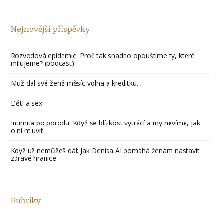
Nejnovější příspěvky
Rozvodová epidemie: Proč tak snadno opouštíme ty, které
milujeme? (podcast)
Muž dal své ženě měsíc volna a kreditku…
Děti a sex
Intimita po porodu: Když se blízkost vytrácí a my nevíme, jak
o ní mluvit
Když už nemůžeš dál: Jak Denisa AI pomáhá ženám nastavit
zdravé hranice
Rubriky