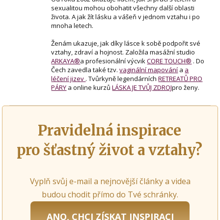
sexualitou mohou obohatit všechny další oblasti
života. A jak žít lásku a vášeň v jednom vztahu i po
mnoha letech.
Ženám ukazuje, jak díky lásce k sobě podpořit své
vztahy, zdraví a hojnost. Založila masážní studio
ARKAYA®
a profesionální výcvik
CORE TOUCH®
. Do
Čech zavedla také tzv.
vaginální mapování
a
a
léčení jizev
. Tvůrkyně legendárních
RETREATŮ PRO
PÁRY
a online kurzů
LÁSKA JE TVŮJ ZDROJ
pro ženy.
Pravidelná inspirace
pro šťastný život a vztahy?
Vyplň svůj e-mail a nejnovější články a videa
budou chodit přímo do Tvé schránky.
ANO, CHCI ZÍSKAT INSPIRACI