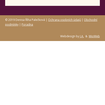
© 2019 Denisa Říha Palečková |
Ochrana osobních údajů
|
Obchodní
podmínky
|
Poradna
Webdesign by
J.A.
&
MioWeb