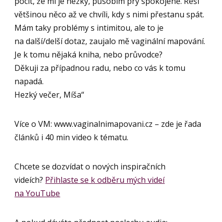
pocit, že mi je hezky, působím prý spokojeně. Řeší
většinou něco až ve chvíli, kdy s nimi přestanu spát.
Mám taky problémy s intimitou, ale to je
na další/delší dotaz, zaujalo mě vaginální mapování.
Je k tomu nějaká kniha, nebo průvodce?
Děkuji za případnou radu, nebo co vás k tomu
napadá.
Hezký večer, Míša“
Více o VM: www.vaginalnimapovani.cz – zde je řada
článků i 40 min video k tématu.
Chcete se dozvídat o nových inspiračních
videích?
Přihlaste se k odběru mých videí
na YouTube