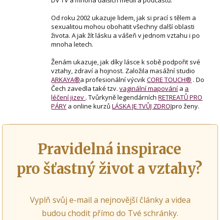
DV TV a mnoha dalších médií a podcastů.
Od roku 2002 ukazuje lidem, jak si prací s tělem a
sexualitou mohou obohatit všechny další oblasti
života. A jak žít lásku a vášeň v jednom vztahu i po
mnoha letech.
Ženám ukazuje, jak díky lásce k sobě podpořit své
vztahy, zdraví a hojnost. Založila masážní studio
ARKAYA®
a profesionální výcvik
CORE TOUCH®
. Do
Čech zavedla také tzv.
vaginální mapování
a
a
léčení jizev
. Tvůrkyně legendárních
RETREATŮ PRO
PÁRY
a online kurzů
LÁSKA JE TVŮJ ZDROJ
pro ženy.
Pravidelná inspirace
pro šťastný život a vztahy?
Vyplň svůj e-mail a nejnovější články a videa
budou chodit přímo do Tvé schránky.