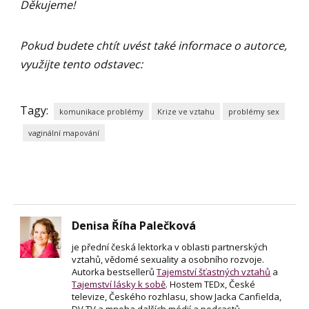
Děkujeme!
Pokud budete chtít uvést také informace o autorce,
využijte tento odstavec:
Tagy:
komunikace problémy
Krize ve vztahu
problémy sex
vaginální mapování
Denisa Říha Palečková
je přední česká lektorka v oblasti partnerských
vztahů, vědomé sexuality a osobního rozvoje.
Autorka bestsellerů
Tajemství šťastných vztahů
a
Tajemství lásky k sobě
. Hostem TEDx, České
televize, Českého rozhlasu, show Jacka Canfielda,