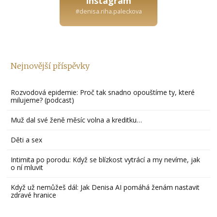
Instagram
#denisa.riha.paleckova
Nejnovější příspěvky
Rozvodová epidemie: Proč tak snadno opouštíme ty, které
milujeme? (podcast)
Muž dal své ženě měsíc volna a kreditku…
Děti a sex
Intimita po porodu: Když se blízkost vytrácí a my nevíme, jak
o ní mluvit
Když už nemůžeš dál: Jak Denisa AI pomáhá ženám nastavit
zdravé hranice