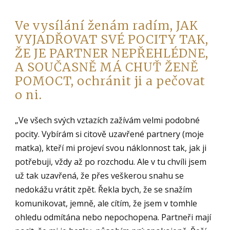
Ve vysílání ženám radím, JAK
VYJADŘOVAT SVÉ POCITY TAK,
ŽE JE PARTNER NEPŘEHLÉDNE,
A SOUČASNĚ MÁ CHUŤ ŽENĚ
POMOCT, ochránit ji a pečovat
o ni.
„Ve všech svých vztazích zažívám velmi podobné
pocity. Vybírám si citově uzavřené partnery (moje
matka), kteří mi projeví svou náklonnost tak, jak ji
potřebuji, vždy až po rozchodu. Ale v tu chvíli jsem
už tak uzavřená, že přes veškerou snahu se
nedokážu vrátit zpět. Řekla bych, že se snažím
komunikovat, jemně, ale cítím, že jsem v tomhle
ohledu odmítána nebo nepochopena. Partneři mají