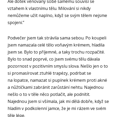
Ale dotek věnovaný sobě samému souvisí se
vztahem k vlastnímu tělu. Milování si nikdy
nemůžeme užít naplno, když se svým tělem nejsme
spojeni.”
Podvečer jsem tak strávila sama sebou. Po koupeli
jsem namazala celé tělo voňavým krémem, hladila
jsem se. Bylo to příjemné, a taky trochu rozpačité.
Bylo to snad poprvé, co jsem svému tělu dávala
pozornost v pozitivním smyslu slova. Nešlo jen o to
si promasírovat ztuhlé trapézy, podrbat se
na lopatce, namazat si pupínek krémem proti akné
a nůžtičkami zabránit zarůstání nehtu. Najednou
nešlo o to v těle něco potlačit, ale podnítit.
Najednou jsem si všímala, jak mi dělá dobře, když se
hladím v podkolenní jamce, že je mi rázem ve svém
těle lépe.