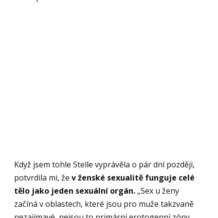
Když jsem tohle Stelle vyprávěla o pár dní později,
potvrdila mi, že
v ženské sexualitě funguje celé
tělo jako jeden sexuální orgán.
„Sex u ženy
začíná v oblastech, které jsou pro muže takzvaně
nezajímavé, nejsou to primární erotogenní zóny.