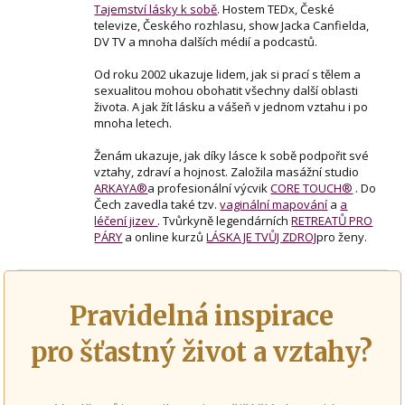
Tajemství lásky k sobě
. Hostem TEDx, České
televize, Českého rozhlasu, show Jacka Canfielda,
DV TV a mnoha dalších médií a podcastů.
Od roku 2002 ukazuje lidem, jak si prací s tělem a
sexualitou mohou obohatit všechny další oblasti
života. A jak žít lásku a vášeň v jednom vztahu i po
mnoha letech.
Ženám ukazuje, jak díky lásce k sobě podpořit své
vztahy, zdraví a hojnost. Založila masážní studio
ARKAYA®
a profesionální výcvik
CORE TOUCH®
. Do
Čech zavedla také tzv.
vaginální mapování
a
a
léčení jizev
. Tvůrkyně legendárních
RETREATŮ PRO
PÁRY
a online kurzů
LÁSKA JE TVŮJ ZDROJ
pro ženy.
Pravidelná inspirace
pro šťastný život a vztahy?