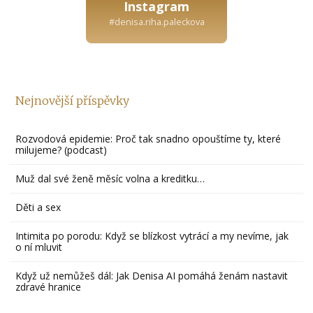
Instagram
#denisa.riha.paleckova
Nejnovější příspěvky
Rozvodová epidemie: Proč tak snadno opouštíme ty, které
milujeme? (podcast)
Muž dal své ženě měsíc volna a kreditku…
Děti a sex
Intimita po porodu: Když se blízkost vytrácí a my nevíme, jak
o ní mluvit
Když už nemůžeš dál: Jak Denisa AI pomáhá ženám nastavit
zdravé hranice