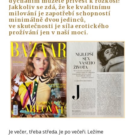
dýcháním můžete přivést k rozkoši?
Jakkoliv se zdá, že ke kvalitnímu
milování je zapotřebí schopností
minimálně dvou jedinců,
ve skutečnosti je síla erotického
prožívání jen v naší moci.
Je večer, třeba středa. Je po večeři. Ležíme