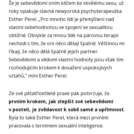
Že je sebevědomí oním klíčem ke skvělému sexu, už
roky opakuje slavná newyorská psychoterapeutka
Esther Perel. „Pro mnoho lidí je přemýšlení nad
vlastní sebehodnotou ve spojení se sexualitou
obtížné. Obvykle za mnou lidé na párovou terapii
nechodí s tím, že oni něco dělají špatně. Většinou mi
říkají, že něco dělá špatně jejich partner.
Sebevědomí a vědomí vlastní hodnoty jsou však tím
rozhodujícím krokem k dosažení uspokojivých
vztahů,” míní Esther Perel.
Ze své pětatřicetileté praxe pak potvrzuje, že
prvním krokem, jak zlepšit své sebevědomí
v posteli, je zvědavost k sobě samé a upřímnost
.
Byla to také Esther Perel, která mezi prvními
pracovala s termínem sexuální inteligence.