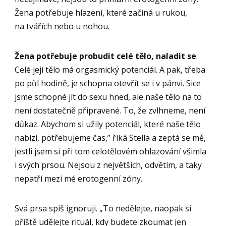
Žena potřebuje hlazení, které začíná u rukou,
na tvářích nebo u nohou.
Žena potřebuje probudit celé tělo, naladit se
.
Celé její tělo má orgasmický potenciál. A pak, třeba
po půl hodině, je schopna otevřít se i v pánvi. Sice
jsme schopné jít do sexu hned, ale naše tělo na to
není dostatečně připravené. To, že zvlhneme, není
důkaz. Abychom si užily potenciál, které naše tělo
nabízí, potřebujeme čas,” říká Stella a zeptá se mě,
jestli jsem si při tom celotělovém ohlazování všimla
i svých prsou. Nejsou z největších, odvětím, a taky
nepatří mezi mé erotogenní zóny.
Svá prsa spíš ignoruji. „To nedělejte, naopak si
příště udělejte rituál, kdy budete zkoumat jen