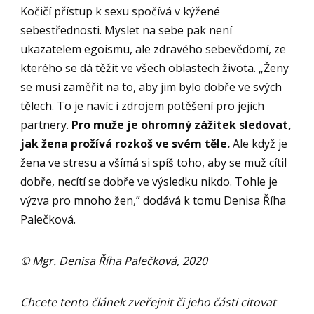
Kočičí přístup k sexu spočívá v kýžené
sebestřednosti. Myslet na sebe pak není
ukazatelem egoismu, ale zdravého sebevědomí, ze
kterého se dá těžit ve všech oblastech života. „Ženy
se musí zaměřit na to, aby jim bylo dobře ve svých
tělech. To je navíc i zdrojem potěšení pro jejich
partnery.
Pro muže je ohromný zážitek sledovat,
jak žena prožívá rozkoš ve svém těle.
Ale když je
žena ve stresu a všímá si spíš toho, aby se muž cítil
dobře, necítí se dobře ve výsledku nikdo. Tohle je
výzva pro mnoho žen,” dodává k tomu Denisa Říha
Palečková.
© Mgr. Denisa Říha Palečková, 2020
Chcete tento článek zveřejnit či jeho části citovat