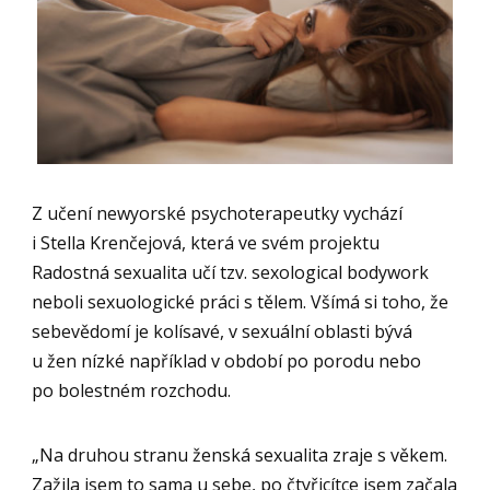
Z učení newyorské psychoterapeutky vychází
i Stella Krenčejová, která ve svém projektu
Radostná sexualita učí tzv. sexological bodywork
neboli sexuologické práci s tělem. Všímá si toho, že
sebevědomí je kolísavé, v sexuální oblasti bývá
u žen nízké například v období po porodu nebo
po bolestném rozchodu.
„Na druhou stranu ženská sexualita zraje s věkem.
Zažila jsem to sama u sebe, po čtyřicítce jsem začala