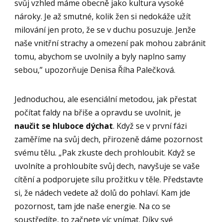
svůj vzhled máme obecně jako kultura vysoké
nároky. Je až smutné, kolik žen si nedokáže užít
milování jen proto, že se v duchu posuzuje. Jenže
naše vnitřní strachy a omezení pak mohou zabránit
tomu, abychom se uvolnily a byly naplno samy
sebou,” upozorňuje Denisa Říha Palečková.
Jednoduchou, ale esenciální metodou, jak přestat
počítat faldy na břiše a opravdu se uvolnit, je
naučit se hluboce dýchat
. Když se v první fázi
zaměříme na svůj dech, přirozeně dáme pozornost
svému tělu. „Pak zkuste dech prohloubit. Když se
uvolníte a prohloubíte svůj dech, navyšuje se vaše
cítění a podporujete sílu prožitku v těle. Představte
si, že nádech vedete až dolů do pohlaví. Kam jde
pozornost, tam jde naše energie. Na co se
soustředíte, to začnete víc vnímat. Díky své