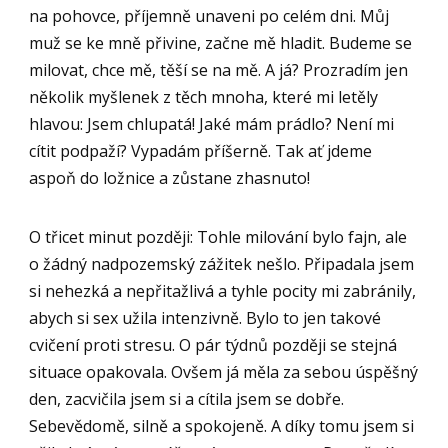
na pohovce, příjemně unaveni po celém dni. Můj
muž se ke mně přivine, začne mě hladit. Budeme se
milovat, chce mě, těší se na mě. A já? Prozradím jen
několik myšlenek z těch mnoha, které mi letěly
hlavou: Jsem chlupatá! Jaké mám prádlo? Není mi
cítit podpaží? Vypadám příšerně. Tak ať jdeme
aspoň do ložnice a zůstane zhasnuto!
O třicet minut později: Tohle milování bylo fajn, ale
o žádný nadpozemský zážitek nešlo. Připadala jsem
si nehezká a nepřitažlivá a tyhle pocity mi zabránily,
abych si sex užila intenzivně. Bylo to jen takové
cvičení proti stresu. O pár týdnů později se stejná
situace opakovala. Ovšem já měla za sebou úspěšný
den, zacvičila jsem si a cítila jsem se dobře.
Sebevědomě, silně a spokojeně. A díky tomu jsem si