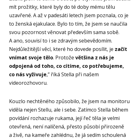
mít prožitky, které byly do té doby mému tělu
uzavřené. A až v padesáti letech jsem poznala, co je
to ženská ejakulace. Bylo to tím, že jsem se naučila
svou pozornost věnovat především sama sobě.
A ano, souvisí to i se zdravým sebevědomím.
Nejdůležitější věcí, které ho dovede posílit, je
začít
vnímat svoje tělo
. Protože
většina z nás je
odpojená od toho, co cítíme, co potřebujeme,
co nás vyživuje
,” říká Stella při našem
videorozhovoru.
Kouzlo nechtěného způsobilo, že jsem na monitoru
viděla nejen Stellu, ale i sebe. Zatímco Stella během
povídání rozhazuje rukama, její řeč těla je velmi
otevřená, není nalíčená, přesto působí přirozeně
a živě, na kameře zahlédnu, že já sedím schoulená