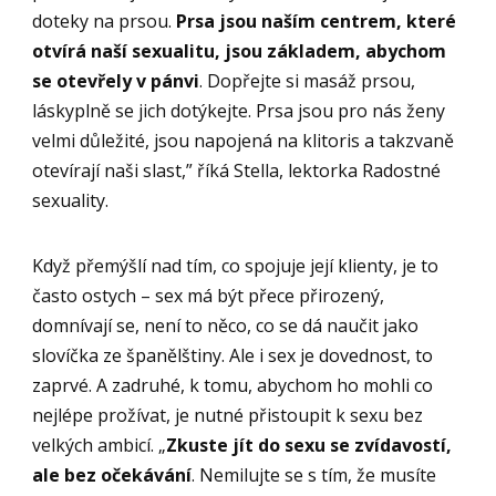
doteky na prsou.
Prsa jsou naším centrem, které
otvírá naší sexualitu, jsou základem, abychom
se otevřely v pánvi
. Dopřejte si masáž prsou,
láskyplně se jich dotýkejte. Prsa jsou pro nás ženy
velmi důležité, jsou napojená na klitoris a takzvaně
otevírají naši slast,” říká Stella, lektorka Radostné
sexuality.
Když přemýšlí nad tím, co spojuje její klienty, je to
často ostych – sex má být přece přirozený,
domnívají se, není to něco, co se dá naučit jako
slovíčka ze španělštiny. Ale i sex je dovednost, to
zaprvé. A zadruhé, k tomu, abychom ho mohli co
nejlépe prožívat, je nutné přistoupit k sexu bez
velkých ambicí. „
Zkuste jít do sexu se zvídavostí,
ale bez očekávání
. Nemilujte se s tím, že musíte