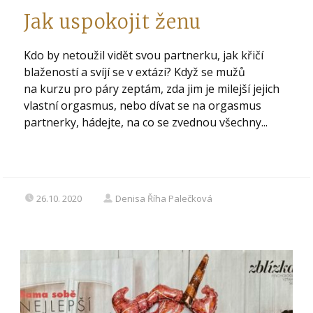
Jak uspokojit ženu
Kdo by netoužil vidět svou partnerku, jak křičí
blažeností a svíjí se v extázi? Když se mužů
na kurzu pro páry zeptám, zda jim je milejší jejich
vlastní orgasmus, nebo dívat se na orgasmus
partnerky, hádejte, na co se zvednou všechny...
26.10. 2020
Denisa Říha Palečková