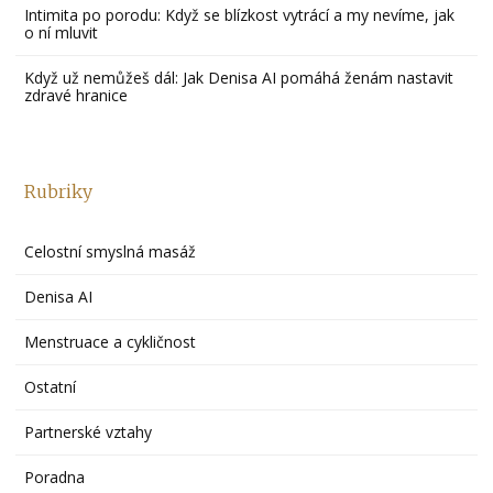
Intimita po porodu: Když se blízkost vytrácí a my nevíme, jak
o ní mluvit
Když už nemůžeš dál: Jak Denisa AI pomáhá ženám nastavit
zdravé hranice
Rubriky
Celostní smyslná masáž
Denisa AI
Menstruace a cykličnost
Ostatní
Partnerské vztahy
Poradna