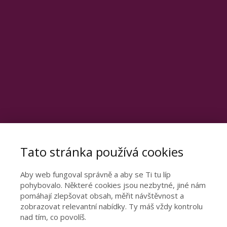
Tato stránka používá cookies
Aby web fungoval správně a aby se Ti tu líp
pohybovalo. Některé cookies jsou nezbytné, jiné nám
Otevřete dveře ke
pomáhají zlepšovat obsah, měřit návštěvnost a
zobrazovat relevantní nabídky. Ty máš vždy kontrolu
šťastnému vztahu
nad tím, co povolíš.