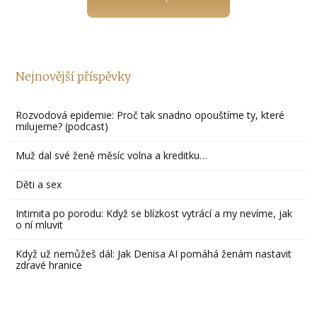
Nejnovější příspěvky
Rozvodová epidemie: Proč tak snadno opouštíme ty, které
milujeme? (podcast)
Muž dal své ženě měsíc volna a kreditku…
Děti a sex
Intimita po porodu: Když se blízkost vytrácí a my nevíme, jak
o ní mluvit
Když už nemůžeš dál: Jak Denisa AI pomáhá ženám nastavit
zdravé hranice