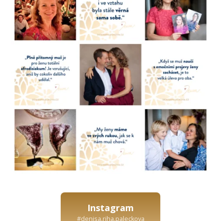
Instagram
#denisa.riha.paleckova