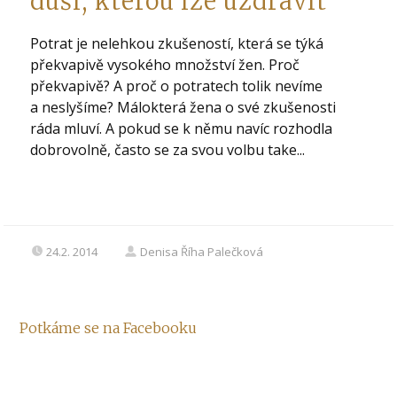
duši, kterou lze uzdravit
Potrat je nelehkou zkušeností, která se týká
překvapivě vysokého množství žen. Proč
překvapivě? A proč o potratech tolik nevíme
a neslyšíme? Málokterá žena o své zkušenosti
ráda mluví. A pokud se k němu navíc rozhodla
dobrovolně, často se za svou volbu take...
24.2. 2014
Denisa Říha Palečková
Potkáme se na Facebooku