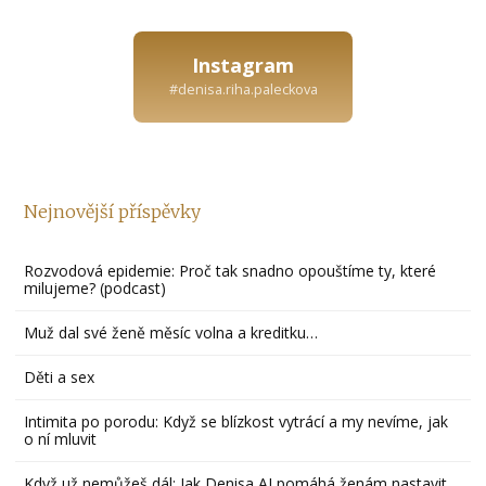
Instagram
#denisa.riha.paleckova
Nejnovější příspěvky
Rozvodová epidemie: Proč tak snadno opouštíme ty, které
milujeme? (podcast)
Muž dal své ženě měsíc volna a kreditku…
Děti a sex
Intimita po porodu: Když se blízkost vytrácí a my nevíme, jak
o ní mluvit
Když už nemůžeš dál: Jak Denisa AI pomáhá ženám nastavit